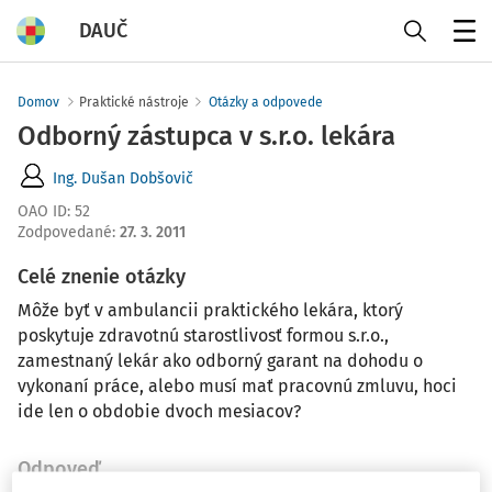
DAUČ
Menu
Domov
Praktické nástroje
Otázky a odpovede
Odborný zástupca v s.r.o. lekára
Ing. Dušan Dobšovič
OAO ID
:
52
Zodpovedané
:
27. 3. 2011
Celé znenie otázky
Môže byť v ambulancii praktického lekára, ktorý
poskytuje zdravotnú starostlivosť formou s.r.o.,
zamestnaný lekár ako odborný garant na dohodu o
vykonaní práce, alebo musí mať pracovnú zmluvu, hoci
ide len o obdobie dvoch mesiacov?
Odpoveď