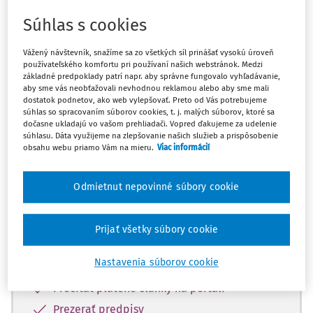
Súhlas s cookies
Máte predplatné?
Prihláste sa
Vážený návštevník, snažíme sa zo všetkých síl prinášať vysokú úroveň
používateľského komfortu pri používaní našich webstránok. Medzi
základné predpoklady patrí napr. aby správne fungovalo vyhľadávanie,
aby sme vás neobťažovali nevhodnou reklamou alebo aby sme mali
dostatok podnetov, ako web vylepšovať. Preto od Vás potrebujeme
súhlas so spracovaním súborov cookies, t. j. malých súborov, ktoré sa
Zatiaľ ste si prečítali len začiatok...
dočasne ukladajú vo vašom prehliadači. Vopred ďakujeme za udelenie
súhlasu. Dáta využijeme na zlepšovanie našich služieb a prispôsobenie
Celý dokument je len pre predplatiteľov.
obsahu webu priamo Vám na mieru.
Viac informácií
Odmietnut nepovinné súbory cookie
Zaregistrujte sa a získajte
zadarmo prístup k vybranému obsahu na
10 dní.
Prijať všetky súbory cookie
Vďaka registrácii si môžete
Nastavenia súborov cookie
Prečítať platené články na portáli
Prezerať predpisy