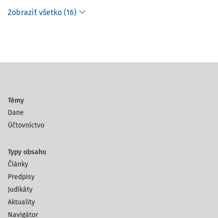
Zobraziť všetko (16)
Témy
Dane
Účtovníctvo
Typy obsahu
Články
Predpisy
Judikáty
Aktuality
Navigátor