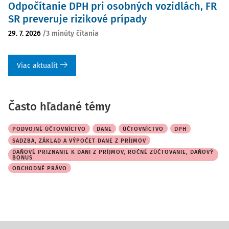
Odpočítanie DPH pri osobných vozidlách, FR
SR preveruje rizikové prípady
29. 7. 2026
/
3 minúty čítania
Viac aktualít
Často hľadané témy
PODVOJNÉ ÚČTOVNÍCTVO
DANE
ÚČTOVNÍCTVO
DPH
SADZBA, ZÁKLAD A VÝPOČET DANE Z PRÍJMOV
DAŇOVÉ PRIZNANIE K DANI Z PRÍJMOV, ROČNÉ ZÚČTOVANIE, DAŇOVÝ
BONUS
OBCHODNÉ PRÁVO