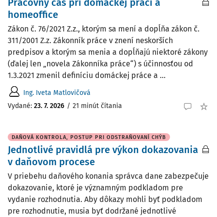
Pracovný čas pri domáckej práci a
homeoffice
Zákon č. 76/2021 Z.z., ktorým sa mení a dopĺňa zákon č.
311/2001 Z.z. Zákonník práce v znení neskorších
predpisov a ktorým sa menia a dopĺňajú niektoré zákony
(ďalej len „novela Zákonníka práce“) s účinnosťou od
1.3.2021 zmenil definíciu domáckej práce a ...
Ing. Iveta Matlovičová
Vydané:
23. 7. 2026
/
21 minút čítania
DAŇOVÁ KONTROLA, POSTUP PRI ODSTRAŇOVANÍ CHÝB
Jednotlivé pravidlá pre výkon dokazovania
v daňovom procese
V priebehu daňového konania správca dane zabezpečuje
dokazovanie, ktoré je významným podkladom pre
vydanie rozhodnutia. Aby dôkazy mohli byť podkladom
pre rozhodnutie, musia byť dodržané jednotlivé