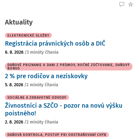
Aktuality
ELEKTRONICKÉ SLUŽBY
Registrácia právnických osôb a DIČ
6. 8. 2026
/
3 minúty čítania
DAŇOVÉ PRIZNANIE K DANI Z PRÍJMOV, ROČNÉ ZÚČTOVANIE, DAŇOVÝ
BONUS
2 % pre rodičov a neziskovky
5. 8. 2026
/
2 minúty čítania
SOCIÁLNE A ZDRAVOTNÉ ODVODY
Živnostníci a SZČO - pozor na novú výšku
poistného!
2. 8. 2026
/
2 minúty čítania
DAŇOVÁ KONTROLA, POSTUP PRI ODSTRAŇOVANÍ CHÝB