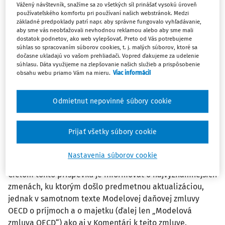
Vážený návštevník, snažíme sa zo všetkých síl prinášať vysokú úroveň
Rekreačný príspevok bol ako pracovnoprávny inštitút
používateľského komfortu pri používaní našich webstránok. Medzi
zavedený v Zákonníku práce od 1.1.2019. Zamestnanec
základné predpoklady patrí napr. aby správne fungovalo vyhľadávanie,
aby sme vás neobťažovali nevhodnou reklamou alebo aby sme mali
môže využiť tento príspevok nielen na rekreáciu, ktorá je
dostatok podnetov, ako web vylepšovať. Preto od Vás potrebujeme
spojená najmenej s dvoma prenocovaniami na území
súhlas so spracovaním súborov cookies, t. j. malých súborov, ktoré sa
dočasne ukladajú vo vašom prehliadači. Vopred ďakujeme za udelenie
Slovenskej republiky, ale aj na detský tábor, ...
súhlasu. Dáta využijeme na zlepšovanie našich služieb a prispôsobenie
obsahu webu priamo Vám na mieru.
Viac informácií
Ing. Iveta Matlovičová
Vydané:
23. 7. 2026
/
31 minút čítania
Odmietnut nepovinné súbory cookie
MEDZINÁRODNÉ ZDAŇOVANIE, TRANSFEROVÉ OCEŇOVANIE
Prijať všetky súbory cookie
Aktualizácia modelovej daňovej zmluvy
OECD o príjmoch a o majetku z novembra
Nastavenia súborov cookie
2025
Cieľom tohto príspevku je informovať o najvýznamnejších
zmenách, ku ktorým došlo predmetnou aktualizáciou,
jednak v samotnom texte Modelovej daňovej zmluvy
OECD o príjmoch a o majetku (ďalej len „Modelová
zmluva OECD“) ako aj v Komentári k tejto zmluve.