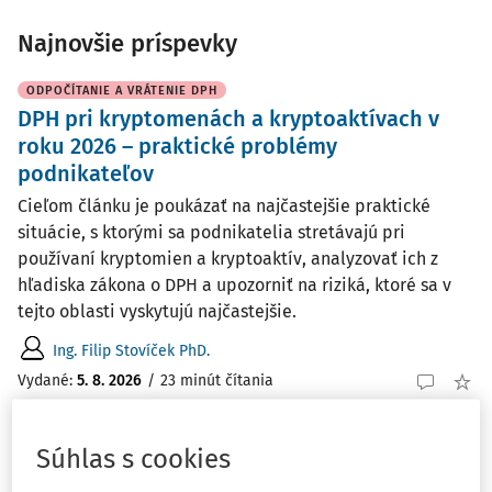
Najnovšie príspevky
ODPOČÍTANIE A VRÁTENIE DPH
DPH pri kryptomenách a kryptoaktívach v
roku 2026 – praktické problémy
podnikateľov
Cieľom článku je poukázať na najčastejšie praktické
situácie, s ktorými sa podnikatelia stretávajú pri
používaní kryptomien a kryptoaktív, analyzovať ich z
hľadiska zákona o DPH a upozorniť na riziká, ktoré sa v
tejto oblasti vyskytujú najčastejšie.
Ing. Filip Stovíček PhD.
Vydané:
5. 8. 2026
/
23 minút čítania
Súhlas s cookies
PRACOVNÉ PRÁVO, MZDY A PLATY
Rekreačný príspevok a tábor pre deti