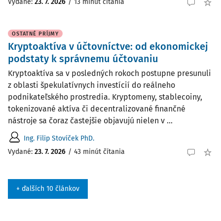
Vydané:
23. 7. 2026
/
13 minút čítania
OSTATNÉ PRÍJMY
Kryptoaktíva v účtovníctve: od ekonomickej
podstaty k správnemu účtovaniu
Kryptoaktíva sa v posledných rokoch postupne presunuli
z oblasti špekulatívnych investícií do reálneho
podnikateľského prostredia. Kryptomeny, stablecoiny,
tokenizované aktíva či decentralizované finančné
nástroje sa čoraz častejšie objavujú nielen v ...
Ing. Filip Stovíček PhD.
Vydané:
23. 7. 2026
/
43 minút čítania
+ ďalších 10 článkov