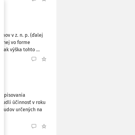
ov v z. n. p. (ďalej
renej vo forme
šak výška tohto ...
 odpisovania
budli účinnosť v roku
 budov určených na