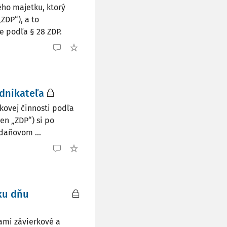
ho majetku, ktorý
„ZDP“), a to
 podľa § 28 ZDP.
dnikateľa
kovej činnosti podľa
len „ZDP“) si po
daňovom ...
ku dňu
mami závierkové a