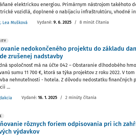
áňané elektrickou energiou. Primárnym nástrojom takéhoto 
ktrické vozidlá, doplnené o nabíjaciu infraštruktúru, vhodné in
Vydané:
9. 6. 2025
/
8 minút čítania
g. Lea Mušková
ITY
ovanie nedokončeného projektu do základu dane
de zrušenej nadstavby
ná spoločnosť má na účte 042 – Obstaranie dlhodobého hm
vanú sumu 11 700 €, ktorá sa týka projektov z roku 2022. V tom
vba nehnuteľnosti - hotela. Z dôvodu nedostatku finančných p
ii ...
Vydané:
16. 1. 2025
/
2 minúty čítania
dakcia
E
ňovanie rôznych foriem odpisovania pri ich zah
vých výdavkov