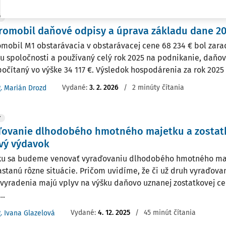
Y
romobil daňové odpisy a úprava základu dane 2
omobil M1 obstarávacia v obstarávacej cene 68 234 € bol zara
u spoločnosti a používaný celý rok 2025 na podnikanie, daňov
počítaný vo výške 34 117 €. Výsledok hospodárenia za rok 2025 -
Vydané:
3. 2. 2026
/
2 minúty čítania
g. Marián Drozd
Y
ďovanie dlhodobého hmotného majetku a zostat
vý výdavok
ku sa budeme venovať vyraďovaniu dlhodobého hmotného maj
stanú rôzne situácie. Pričom uvidíme, že či už druh vyraďova
vyradenia majú vplyv na výšku daňovo uznanej zostatkovej c
..
Vydané:
4. 12. 2025
/
45 minút čítania
g. Ivana Glazelová