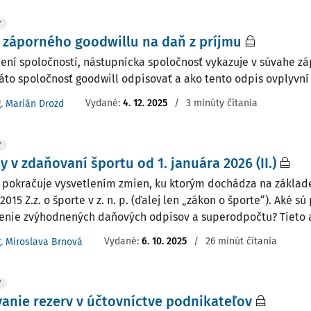
Y
 záporného goodwillu na daň z príjmu
čení spoločností, nástupnícka spoločnosť vykazuje v súvahe zá
áto spoločnosť goodwill odpisovať a ako tento odpis ovplyvní
Vydané:
4. 12. 2025
/
3 minúty čítania
g. Marián Drozd
Y
 v zdaňovaní športu od 1. januára 2026 (II.)
 pokračuje vysvetlením zmien, ku ktorým dochádza na základ
2015 Z.z. o športe v z. n. p. (ďalej len „zákon o športe“). Aké 
enie zvýhodnených daňových odpisov a superodpočtu? Tieto aj 
Vydané:
6. 10. 2025
/
26 minút čítania
g. Miroslava Brnová
Y
anie rezerv v účtovníctve podnikateľov