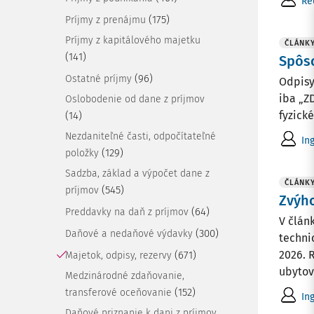
Re
(175)
Príjmy z prenájmu
Príjmy z kapitálového majetku
ČLÁNK
(141)
Spôso
(96)
Ostatné príjmy
Odpisy 
iba „Z
Oslobodenie od dane z príjmov
fyzick
(14)
Nezdaniteľné časti, odpočítateľné
Ing
(129)
položky
Sadzba, základ a výpočet dane z
ČLÁNK
(545)
príjmov
Zvýh
(64)
Preddavky na daň z príjmov
V člán
(300)
Daňové a nedaňové výdavky
techni
2026. 
(671)
Majetok, odpisy, rezervy
ubytova
Medzinárodné zdaňovanie,
(152)
transferové oceňovanie
In
Daňové priznanie k dani z príjmov,