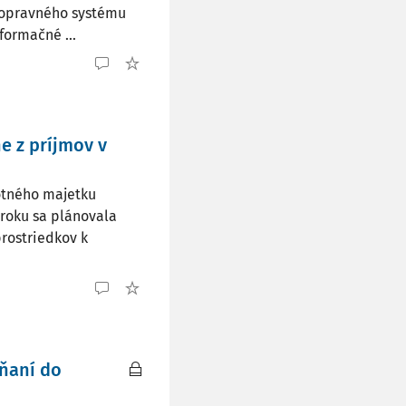
dopravného systému
formačné ...
 z príjmov v
otného majetku
 roku sa plánovala
rostriedkov k
ŕňaní do