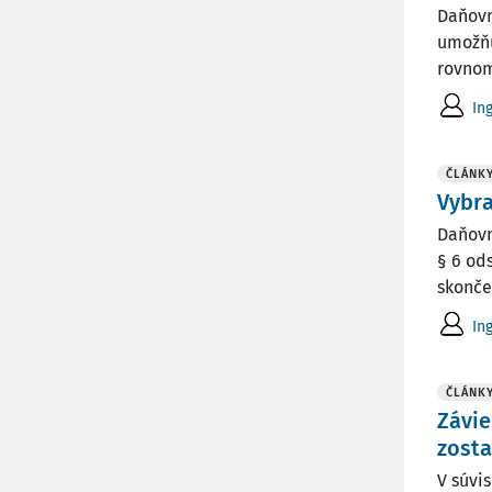
Daňovn
umožňuj
rovnom
In
ČLÁNK
Vybra
Daňovn
§ 6 ods
skonče
In
ČLÁNK
Závie
zosta
V súvi