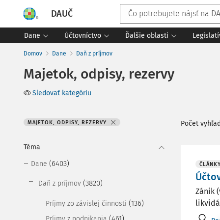
DAUČ
Dane
Účtovníctvo
Ďalšie oblasti
Legislat
Domov
Dane
Daň z príjmov
Majetok, odpisy, rezervy
Sledovať kategóriu
MAJETOK, ODPISY, REZERVY
Počet vyhľa
Téma
(6403)
Dane
ČLÁNK
Účtov
(3820)
Daň z príjmov
Zánik 
likvid
(136)
Príjmy zo závislej činnosti
(461)
Príjmy z podnikania