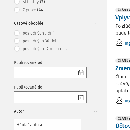
(7)
Aktuality
(44)
Z praxe
ČLÁNK
Vplyv
Časové obdobie
Po zlú
bude t
posledných 7 dní
posledných 30 dní
In
posledných 12 mesiacov
ČLÁNK
Publikované od
Zmeny
Článok
č. 440/
Publikované do
uplatn
In
Autor
ČLÁNK
Účtov