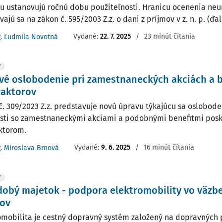
u ustanovujú ročnú dobu použiteľnosti. Hranicu ocenenia neu
ajú sa na zákon č. 595/2003 Z.z. o dani z príjmov v z. n. p. (ďalej
Vydané:
22. 7. 2025
/
23 minút čítania
g. Ľudmila Novotná
Y
é oslobodenie pri zamestnaneckých akciách a 
raktorov
č. 309/2023 Z.z. predstavuje novú úpravu týkajúcu sa oslobod
osti so zamestnaneckými akciami a podobnými benefitmi pos
ktorom.
Vydané:
9. 6. 2025
/
16 minút čítania
g. Miroslava Brnová
Y
obý majetok - podpora elektromobility vo väzbe
mov
omobilita je cestný dopravný systém založený na dopravných 