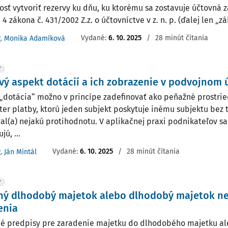
osť vytvoriť rezervy ku dňu, ku ktorému sa zostavuje účtovná z
 4 zákona č. 431/2002 Z.z. o účtovníctve v z. n. p. (ďalej len „z
Vydané:
6. 10. 2025
/
28 minút čítania
g. Monika Adamíková
Y
ý aspekt dotácií a ich zobrazenie v podvojnom 
„dotácia“ možno v princípe zadefinovať ako peňažné prostrie
ter platby, ktorú jeden subjekt poskytuje inému subjektu bez 
al(a) nejakú protihodnotu. V aplikačnej praxi podnikateľov sa
jú, ...
Vydané:
6. 10. 2025
/
28 minút čítania
. Ján Mintál
Y
ý dlhodobý majetok alebo dlhodobý majetok nes
enia
é predpisy pre zaradenie majetku do dlhodobého majetku a