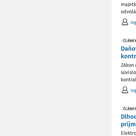
majetk
odvoláv
In
ČLÁNK
Daňov
kont
Zákon 
súvisl
kontra
In
ČLÁNK
Dlhod
príj
Elektr