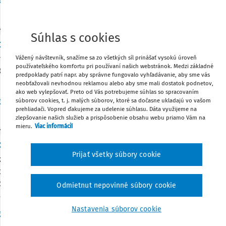
Vydané:
20. 7. 2026
/
2 minúty čítania
dakcia
Y
Súhlas s cookies
by uplatňovania daňových odpisov v roku 2026
ako samostatná kategória zákona č. 595/2003 Z.z. o dani z príjm
Vážený návštevník, snažíme sa zo všetkých síl prinášať vysokú úroveň
používateľského komfortu pri používaní našich webstránok. Medzi základné
DP“) predstavujú zníženie hodnoty majetku, najčastejšie vyjad
predpoklady patrí napr. aby správne fungovalo vyhľadávanie, aby sme vás
ého opotrebenia. Odpisy teda znižujú základ dane z príjmov, av
neobťažovali nevhodnou reklamou alebo aby sme mali dostatok podnetov,
ako web vylepšovať. Preto od Vás potrebujeme súhlas so spracovaním
Vydané:
14. 5. 2026
/
19 minút čítania
. Ján Mintál
súborov cookies, t. j. malých súborov, ktoré sa dočasne ukladajú vo vašom
prehliadači. Vopred ďakujeme za udelenie súhlasu. Dáta využijeme na
zlepšovanie našich služieb a prispôsobenie obsahu webu priamo Vám na
mieru.
Viac informácií
Y
odnené odpisovanie
Prijať všetky súbory cookie
ku sa budeme venovať analýze legislatívnych zmien v oblasti
ckého zhodnotenia a opráv ubytovacích zariadení, ktoré nado
Rovnako tak rozoberieme možnosť zvýhodneného odpisovania
Odmietnut nepovinné súbory cookie
cie ...
Nastavenia súborov cookie
Vydané:
14. 5. 2026
/
19 minút čítania
g. Lea Mušková