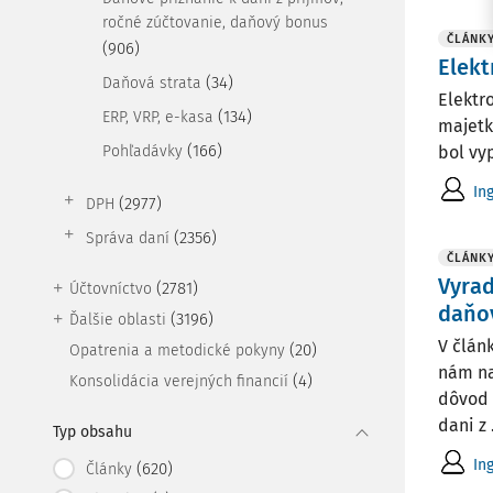
ročné zúčtovanie, daňový bonus
ČLÁNK
(906)
Elekt
(34)
Daňová strata
Elektr
(134)
ERP, VRP, e-kasa
majetk
(166)
Pohľadávky
bol vy
In
(2977)
DPH
(2356)
Správa daní
ČLÁNK
Vyra
(2781)
Účtovníctvo
daňo
(3196)
Ďalšie oblasti
V člán
(20)
Opatrenia a metodické pokyny
nám na
(4)
Konsolidácia verejných financií
dôvod 
dani z .
Typ obsahu
In
(620)
Články