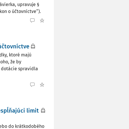
ávierka, upravuje §
ákon o účtovníctve“).
účtovníctve
dky, ktoré majú
toho, že by
 dotácie spravidla
pĺňajúci limit
lebo do krátkodobého