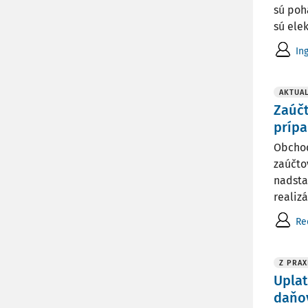
sú poh
sú ele
In
AKTUAL
Zaúčt
prípa
Obchod
zaúčto
nadsta
realizác
Re
Z PRAX
Uplat
daňo