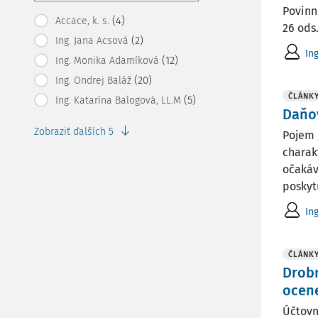
Povinn
(4)
Accace, k. s.
26 ods.
(2)
Ing. Jana Acsová
In
(12)
Ing. Monika Adamíková
(20)
Ing. Ondrej Baláž
ČLÁNK
(5)
Ing. Katarína Balogová, LL.M
Daňov
Zobraziť ďalších 5
Pojem 
charak
očakáv
poskytu
Ing
ČLÁNK
Drobn
ocen
Účtovn