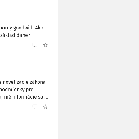
porný goodwill. Ako
 základ dane?
e novelizácie zákona
sú podmienky pre
iné informácie sa ...