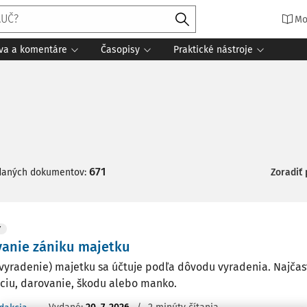
Mo
íva a komentáre
Časopisy
Praktické nástroje
671
daných dokumentov:
Zoradiť
Y
anie zániku majetku
(vyradenie) majetku sa účtuje podľa dôvodu vyradenia. Najčast
áciu, darovanie, škodu alebo manko.