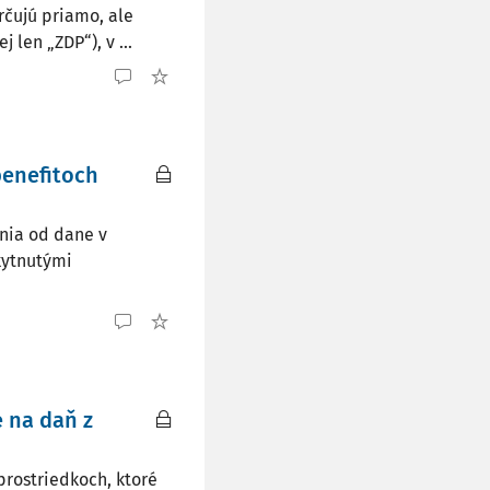
rčujú priamo, ale
 len „ZDP“), v ...
benefitoch
enia od dane v
kytnutými
 na daň z
prostriedkoch, ktoré