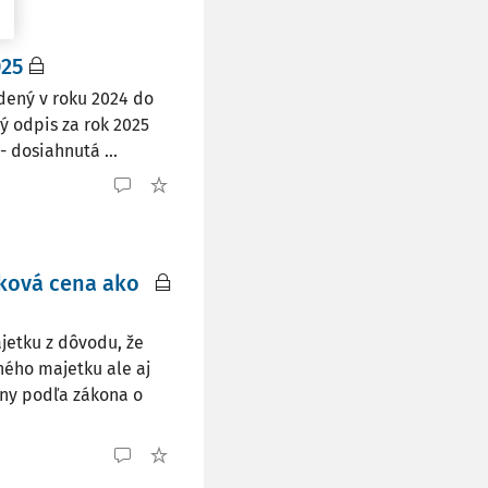
025
dený v roku 2024 do
ý odpis za rok 2025
 dosiahnutá ...
ková cena ako
etku z dôvodu, že
ného majetku ale aj
eny podľa zákona o