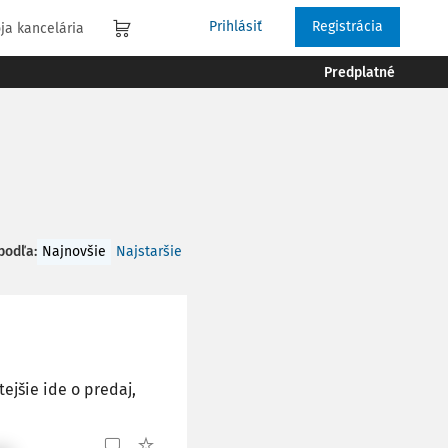
Prihlásiť
Registrácia
ja kancelária
Predplatné
 podľa
:
Najnovšie
Najstaršie
ejšie ide o predaj,