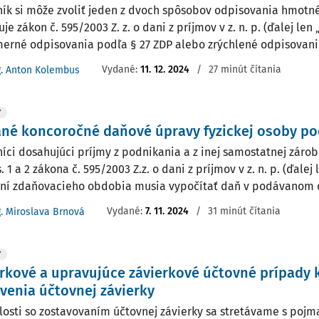
ík si môže zvoliť jeden z dvoch spôsobov odpisovania hmotné
e zákon č. 595/2003 Z. z. o dani z príjmov v z. n. p. (ďalej len 
erné odpisovania podľa § 27 ZDP alebo zrýchlené odpisovanie
Vydané:
11. 12. 2024
/
27 minút čítania
g. Anton Kolembus
Y
né koncoročné daňové úpravy fyzickej osoby po
íci dosahujúci príjmy z podnikania a z inej samostatnej zárob
. 1 a 2 zákona č. 595/2003 Z.z. o dani z príjmov v z. n. p. (ďalej 
ní zdaňovacieho obdobia musia vypočítať daň v podávanom 
Vydané:
7. 11. 2024
/
31 minút čítania
g. Miroslava Brnová
Y
rkové a upravujúce závierkové účtovné prípady 
venia účtovnej závierky
slosti so zostavovaním účtovnej závierky sa stretávame s poj