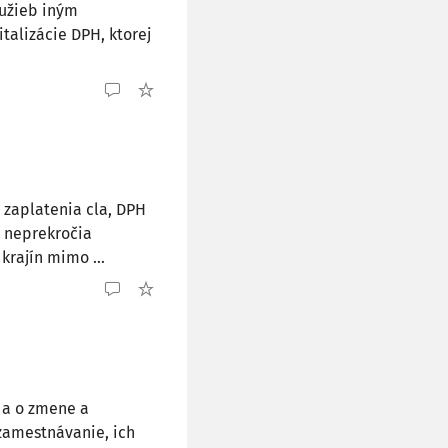
lužieb iným
talizácie DPH, ktorej
 zaplatenia cla, DPH
a neprekročia
krajín mimo ...
 a o zmene a
zamestnávanie, ich