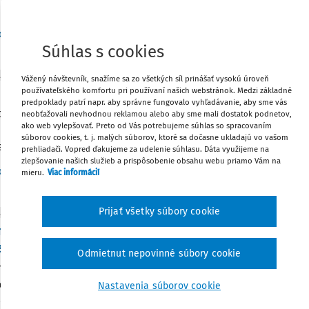
Vydané:
Včera
/
3 minúty čítania
dakcia
Súhlas s cookies
ITY
Vážený návštevník, snažíme sa zo všetkých síl prinášať vysokú úroveň
stníci a SZČO - pozor na novú výšku poistného!
používateľského komfortu pri používaní našich webstránok. Medzi základné
predpoklady patrí napr. aby správne fungovalo vyhľadávanie, aby sme vás
tníci a ostatné samostatne zárobkovo činné osoby (SZČO), ktoré
neobťažovali nevhodnou reklamou alebo aby sme mali dostatok podnetov,
ako web vylepšovať. Preto od Vás potrebujeme súhlas so spracovaním
 daňové priznanie v riadnej lehote do 31. marca 2026, majú p
súborov cookies, t. j. malých súborov, ktoré sa dočasne ukladajú vo vašom
nie poistného v novej výške. Poistné za júl 2026 musia zaplatiť
prehliadači. Vopred ďakujeme za udelenie súhlasu. Dáta využijeme na
zlepšovanie našich služieb a prispôsobenie obsahu webu priamo Vám na
Vydané:
2. 8. 2026
/
2 minúty čítania
dakcia
mieru.
Viac informácií
Prijať všetky súbory cookie
ITY
 termínu povinnej elektronickej žiadosti PD A1
 september 2026
Odmietnut nepovinné súbory cookie
na poisťovňa upozorňuje zamestnávateľov na posun termínu v
onického spôsobu podávania žiadostí o formulár PD A1 pri práci
Nastavenia súborov cookie
osť pri vysielaní zamestnancov na prácu v zahraničí a pri sú