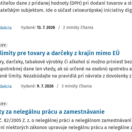
atiteľov dane z pridanej hodnoty (DPH) pri dodaní tovarov a s
ateľským subjektom. Ide o súčasť celoeurópskej iniciatívy digi
Vydané:
13. 7. 2026
/
2 minúty čítania
dakcia
ITY
 limity pre tovary a darčeky z krajín mimo EÚ
ry, darčeky, tabakové výrobky či alkohol si možno priniesť bez
spotrebnej dane len vtedy, ak sú určené na osobnú spotrebu 
ené limity. Nezabúdajte na pravidlá pri návrate z dovolenky z 
Vydané:
9. 7. 2026
/
3 minúty čítania
dakcia
ITY
y za nelegálnu prácu a zamestnávanie
č. 82/2005 Z. z. o nelegálnej práci a nelegálnom zamestnávaní
ní niektorých zákonov upravuje nelegálnu prácu a nelegálne 