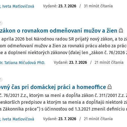
Vydané:
23. 7. 2026
/
31 minút čítania
g. Iveta Matlovičová
Y
 zákon o rovnakom odmeňovaní mužov a žien
. apríla 2026 bol Národnou radou SR prijatý nový zákon, a to zá
om odmeňovaní mužov a žien za rovnakú prácu alebo za prác
 a doplnení niektorých zákonov (ďalej len „zákon č. 76/2026 Z.z
Vydané:
23. 7. 2026
/
21 minút čítania
Dr. Tatiana Mičudová PhD.
Y
vný čas pri domáckej práci a homeoffice
č. 76/2021 Z.z., ktorým sa mení a dopĺňa zákon č. 311/2001 Z.z.
neskorších predpisov a ktorým sa menia a dopĺňajú niektoré z
a Zákonníka práce“) s účinnosťou od 1.3.2021 zmenil definíciu 
Vydané:
23. 7. 2026
/
21 minút čítania
g. Iveta Matlovičová