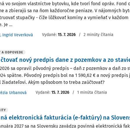
á vo svojom vlastníctve bytovku, kde tvorí fond opráv. Fond 
ne a zbierajú sa na ňom každoročne peniaze. V nájomných byt
truovať stupačky - čiže lôžkovať komíny a vymieňať v každom 
 Je ...
Vydané
:
15. 7. 2026
/
2 minúty čítania
g. Ingrid Veverková
Y A ODPOVEDE
čtovať nový predpis dane z pozemkov a zo stavi
 2026 sa opravil pôvodný predpis – daň z pozemkov a daň zo st
024 spätne. Pôvodný predpis bol na 1 590,62 € a nový predpis j
l žiadateľovi. Akým spôsobom to treba zaúčtovať?
Vydané
:
15. 7. 2026
/
1 minúta čítania
rézia Urbanová
ITY
ná elektronická fakturácia (e-faktúry) na Slove
januára 2027 sa na Slovensku zavádza povinná elektronická fak