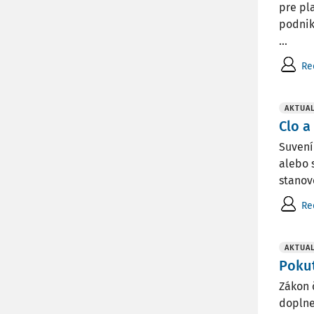
pre pl
podnik
...
Re
AKTUAL
Clo a
Suvení
alebo 
stanov
Re
AKTUAL
Pokut
Zákon 
doplne