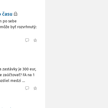
o času
m po sebe
môže byť rozvrhnutý:
 zastávky je 300 eur,
e zaúčtovať? FA na 1
zdiel medzi ...