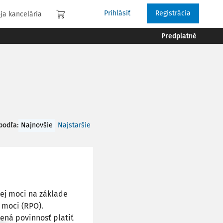
Prihlásiť
Registrácia
ja kancelária
Predplatné
 podľa
:
Najnovšie
Najstaršie
nej moci na základe
 moci (RPO).
ená povinnosť platiť