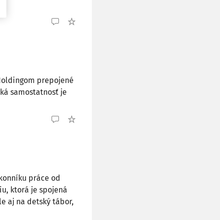
 Holdingom prepojené
cká samostatnosť je
ákonníku práce od
u, ktorá je spojená
 aj na detský tábor,