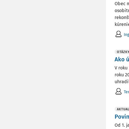
Obec m
osobit
rekonš
kúrenie.
In
OTÁZK
Ako ú
V roku
roku 2
uhradi
Te
AKTUAL
Povin
Od 1. 