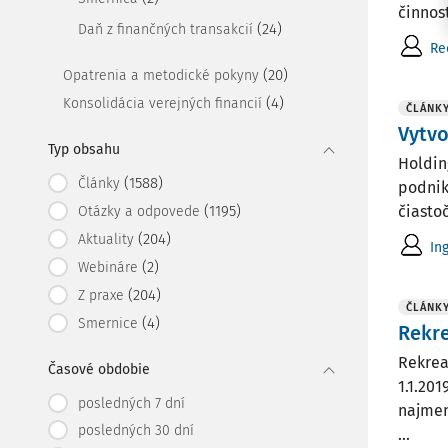
činnost
(24)
Daň z finančných transakcií
Re
(20)
Opatrenia a metodické pokyny
(4)
Konsolidácia verejných financií
ČLÁNK
Vytvo
Typ obsahu
Holdin
(1588)
Články
podnik
(1195)
čiasto
Otázky a odpovede
(204)
Aktuality
In
(2)
Webináre
(204)
Z praxe
ČLÁNK
(4)
Smernice
Rekre
Rekrea
Časové obdobie
1.1.20
posledných 7 dní
najmen
posledných 30 dní
...