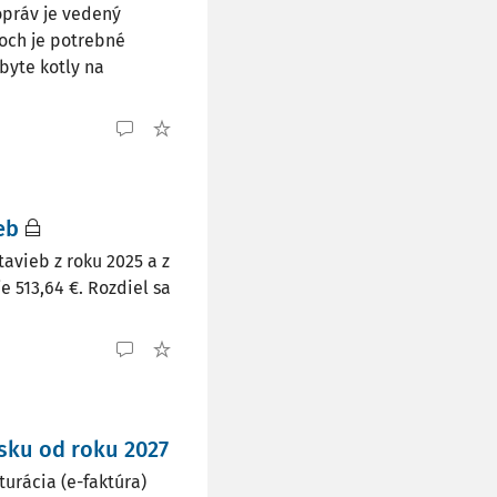
opráv je vedený
och je potrebné
byte kotly na
eb
avieb z roku 2025 a z
e 513,64 €. Rozdiel sa
nsku od roku 2027
turácia (e-faktúra)