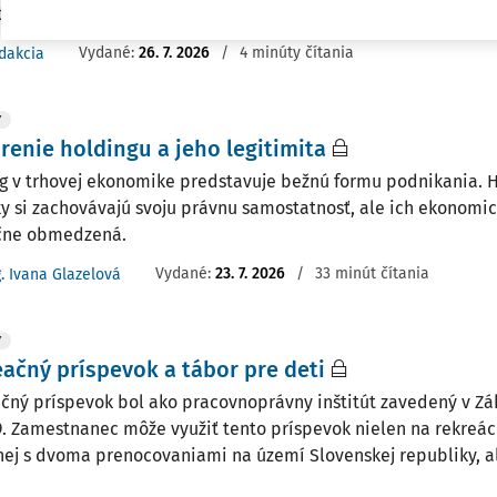
i v dvoch ...
Vydané:
26. 7. 2026
/
4 minúty čítania
dakcia
Y
renie holdingu a jeho legitimita
g v trhovej ekonomike predstavuje bežnú formu podnikania.
y si zachovávajú svoju právnu samostatnosť, ale ich ekonomi
čne obmedzená.
Vydané:
23. 7. 2026
/
33 minút čítania
g. Ivana Glazelová
Y
ačný príspevok a tábor pre deti
čný príspevok bol ako pracovnoprávny inštitút zavedený v Z
19. Zamestnanec môže využiť tento príspevok nielen na rekreáci
ej s dvoma prenocovaniami na území Slovenskej republiky, ale