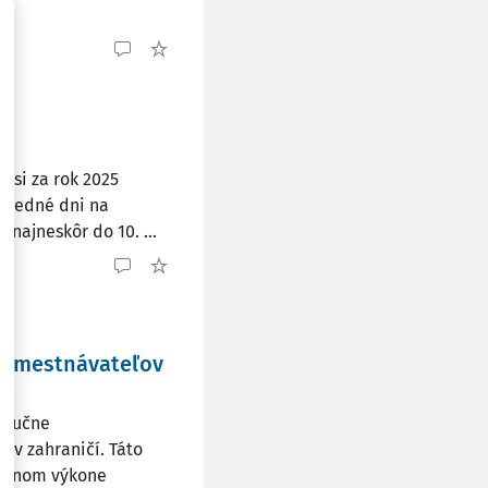
 si za rok 2025
osledné dni na
 najneskôr do 10. ...
 zamestnávateľov
ýlučne
 v zahraničí. Táto
bežnom výkone