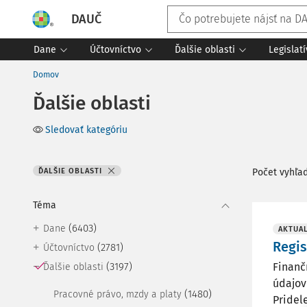
DAUČ
Dane
Účtovníctvo
Ďalšie oblasti
Legislat
Domov
Ďalšie oblasti
Sledovať kategóriu
ĎALŠIE OBLASTI
Počet vyhľa
Téma
(6403)
Dane
AKTUAL
Regis
(2781)
Účtovníctvo
(3197)
Finanč
Ďalšie oblasti
údajov
(1480)
Pracovné právo, mzdy a platy
Pridel