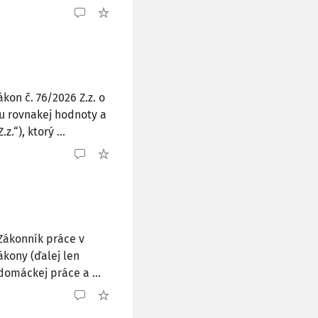
kon č. 76/2026 Z.z. o
u rovnakej hodnoty a
.“), ktorý ...
 Zákonník práce v
ákony (ďalej len
domáckej práce a ...