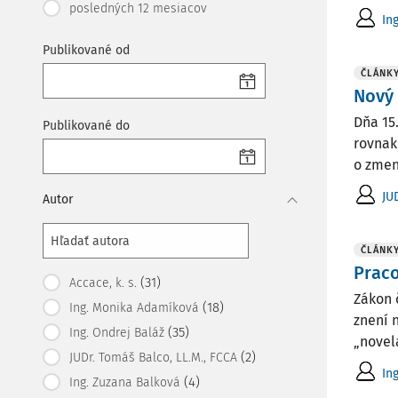
posledných 12 mesiacov
In
Publikované od
ČLÁNK
Nový
Dňa 15
Publikované do
rovnak
o zmene
JU
Autor
ČLÁNK
Praco
(31)
Accace, k. s.
Zákon 
(18)
Ing. Monika Adamíková
znení 
(35)
Ing. Ondrej Baláž
„novel
(2)
JUDr. Tomáš Balco, LL.M., FCCA
In
(4)
Ing. Zuzana Balková