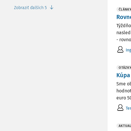
Zobraziť ďalších 5
ČLÁNK
Rovn
Týždňo
nasled
- rovn
In
OTÁZK
Kúpa 
Sme ob
hodnot
euro 5
Te
AKTUAL