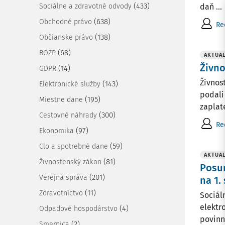
(433)
Sociálne a zdravotné odvody
daň ...
(638)
Obchodné právo
Re
(138)
Občianske právo
(68)
BOZP
AKTUAL
Živno
(14)
GDPR
Živnos
(143)
Elektronické služby
podali
(195)
Miestne dane
zaplate
(300)
Cestovné náhrady
Re
(97)
Ekonomika
(59)
Clo a spotrebné dane
AKTUAL
(81)
Živnostenský zákon
Posun
(201)
Verejná správa
na 1.
(11)
Zdravotníctvo
Sociál
elektr
(4)
Odpadové hospodárstvo
povinn
(2)
Smernica