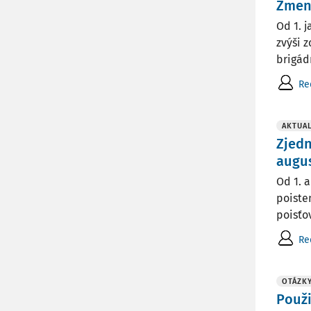
Zmena
Od 1. 
zvýši 
brigád
Re
AKTUAL
Zjedn
augu
Od 1. 
poiste
poisťo
Re
OTÁZK
Použi