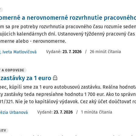
Y
omerné a nerovnomerné rozvrhnutie pracovnéh
m sa pre potreby rozvrhnutia pracovného času rozumie sede
ujúcich kalendárnych dní. Ustanovený týždenný pracovný čas 
omerne alebo - nerovnomerne.
Vydané:
23. 7. 2026
/
26 minút čítania
g. Iveta Matlovičová
Y A ODPOVEDE
zastávky za 1 euro
ec, kúpili sme za 1 euro autobusovú zastávku. Reálna hodnota
y zastávky teda nepresiahne hodnotu 1 700 eur. Ako to správn
01/321. Nie je to kapitálový výdavok. Cez aký účet doúčtovať ro
Vydané
:
23. 7. 2026
/
1 minúta čítania
rézia Urbanová
ITY