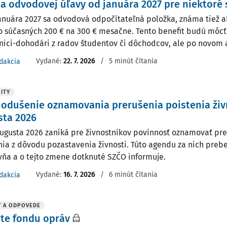
 odvodovej úľavy od januára 2027 pre niektoré
januára 2027 sa odvodová odpočítateľná položka, známa tiež 
zo súčasných 200 € na 300 € mesačne. Tento benefit budú môcť
nici-dohodári z radov študentov či dôchodcov, ale po novom aj 
Vydané:
22. 7. 2026
/
5 minút čítania
dakcia
ITY
odušenie oznamovania prerušenia poistenia živ
sta 2026
augusta 2026 zaniká pre živnostníkov povinnosť oznamovať pr
nia z dôvodu pozastavenia živnosti. Túto agendu za nich prebe
vňa a o tejto zmene dotknuté SZČO informuje.
Vydané:
16. 7. 2026
/
6 minút čítania
dakcia
Y A ODPOVEDE
te fondu opráv