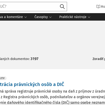
Mo
íva a komentáre
Časopisy
Praktické nástroje
3197
daných dokumentov:
Zoradiť
ITY
trácia právnických osôb a DIČ
ná správa registruje právnické osoby na daň z príjmov z úrad
 z Registra právnických osôb, podnikateľov a orgánov verejnej
enie daňového identifikačného čísla (DIČ) samo osebe neznam