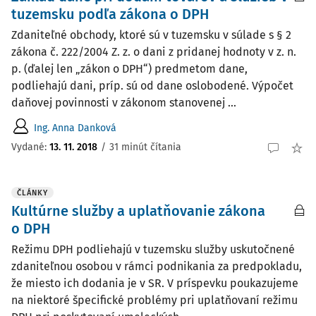
tuzemsku podľa zákona o DPH
Zdaniteľné obchody, ktoré sú v tuzemsku v súlade s § 2
zákona č. 222/2004 Z. z. o dani z pridanej hodnoty v z. n.
p. (ďalej len „zákon o DPH“) predmetom dane,
podliehajú dani, príp. sú od dane oslobodené. Výpočet
daňovej povinnosti v zákonom stanovenej ...
Ing. Anna Danková
Vydané:
13. 11. 2018
/
31 minút čítania
ČLÁNKY
Kultúrne služby a uplatňovanie zákona
o DPH
Režimu DPH podliehajú v tuzemsku služby uskutočnené
zdaniteľnou osobou v rámci podnikania za predpokladu,
že miesto ich dodania je v SR. V príspevku poukazujeme
na niektoré špecifické problémy pri uplatňovaní režimu