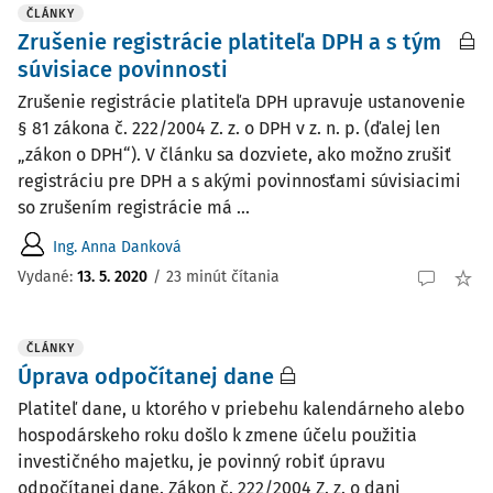
ČLÁNKY
Zrušenie registrácie platiteľa DPH a s tým
súvisiace povinnosti
Zrušenie registrácie platiteľa DPH upravuje ustanovenie
§ 81 zákona č. 222/2004 Z. z. o DPH v z. n. p. (ďalej len
„zákon o DPH“). V článku sa dozviete, ako možno zrušiť
registráciu pre DPH a s akými povinnosťami súvisiacimi
so zrušením registrácie má ...
Ing. Anna Danková
Vydané:
13. 5. 2020
/
23 minút čítania
ČLÁNKY
Úprava odpočítanej dane
Platiteľ dane, u ktorého v priebehu kalendárneho alebo
hospodárskeho roku došlo k zmene účelu použitia
investičného majetku, je povinný robiť úpravu
odpočítanej dane. Zákon č. 222/2004 Z. z. o dani