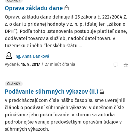
ČLÁNKY
Oprava základu dane
Opravu základu dane definuje § 25 zákona č. 222/2004 Z.
z. o dani z pridanej hodnoty v z. n. p. (ďalej len „zákon o
DPH“). Podľa tohto ustanovenia postupuje platiteľ dane,
dodávateľ tovarov a služieb, nadobúdateľ tovaru v
tuzemsku z iného členského štátu ...
Ing. Anna Danková
Vydané:
16. 9. 2017
/
27 minút čítania
ČLÁNKY
Podávanie súhrnných výkazov (II.)
V predchádzajúcom čísle nášho časopisu sme uverejnili
článok o podávaní súhrnných výkazov. V dnešnom čísle
prinášame jeho pokračovanie, v ktorom sa autorka
podrobnejšie venuje predovšetkým opravám údajov v
súhrnných výkazoch.