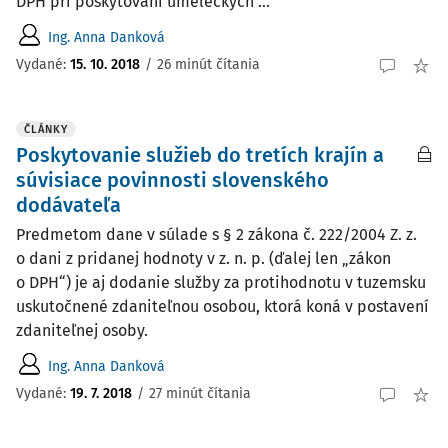
DPH pri poskytovaní umeleckých ...
Ing. Anna Danková
Vydané:
15. 10. 2018
/
26 minút čítania
ČLÁNKY
Poskytovanie služieb do tretích krajín a
súvisiace povinnosti slovenského
dodávateľa
Predmetom dane v súlade s § 2 zákona č. 222/2004 Z. z.
o dani z pridanej hodnoty v z. n. p. (ďalej len „zákon
o DPH“) je aj dodanie služby za protihodnotu v tuzemsku
uskutočnené zdaniteľnou osobou, ktorá koná v postavení
zdaniteľnej osoby.
Ing. Anna Danková
Vydané:
19. 7. 2018
/
27 minút čítania