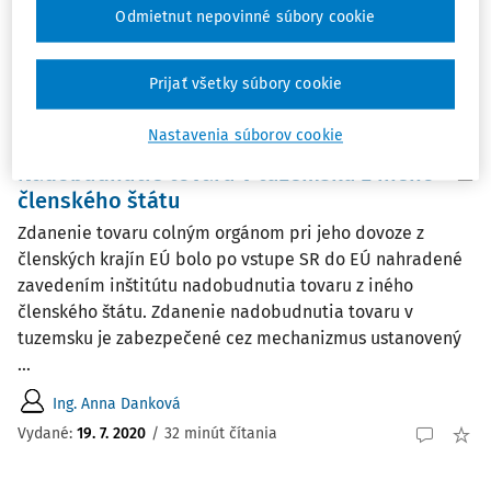
účely zákona o DPH je faktúrou ...
Odmietnut nepovinné súbory cookie
Ing. Anna Danková
Vydané:
7. 9. 2020
/
17 minút čítania
Prijať všetky súbory cookie
Nastavenia súborov cookie
ČLÁNKY
Nadobudnutie tovaru v tuzemsku z iného
členského štátu
Zdanenie tovaru colným orgánom pri jeho dovoze z
členských krajín EÚ bolo po vstupe SR do EÚ nahradené
zavedením inštitútu nadobudnutia tovaru z iného
členského štátu. Zdanenie nadobudnutia tovaru v
tuzemsku je zabezpečené cez mechanizmus ustanovený
...
Ing. Anna Danková
Vydané:
19. 7. 2020
/
32 minút čítania