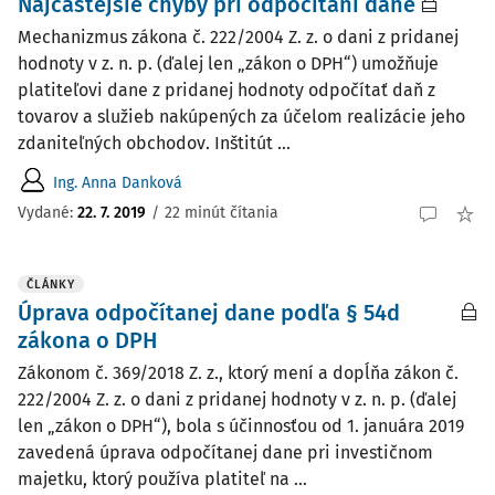
Najčastejšie chyby pri odpočítaní dane
Mechanizmus zákona č. 222/2004 Z. z. o dani z pridanej
hodnoty v z. n. p. (ďalej len „zákon o DPH“) umožňuje
platiteľovi dane z pridanej hodnoty odpočítať daň z
tovarov a služieb nakúpených za účelom realizácie jeho
zdaniteľných obchodov. Inštitút ...
Ing. Anna Danková
Vydané:
22. 7. 2019
/
22 minút čítania
ČLÁNKY
Úprava odpočítanej dane podľa § 54d
zákona o DPH
Zákonom č. 369/2018 Z. z., ktorý mení a dopĺňa zákon č.
222/2004 Z. z. o dani z pridanej hodnoty v z. n. p. (ďalej
len „zákon o DPH“), bola s účinnosťou od 1. januára 2019
zavedená úprava odpočítanej dane pri investičnom
majetku, ktorý používa platiteľ na ...