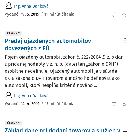
Ing. Anna Danková
Vydané:
19. 5. 2019
/
19 minút čítania
ČLÁNKY
Predaj ojazdených automobilov
dovezených z EÚ
Pojem ojazdený automobil zákon č. 222/2004 Z. z. o dani
z pridanej hodnoty v z. n. p. (ďalej len „zákon o DPH“)
osobitne nedefinuje. Ojazdený automobil je v súlade
s § 8 zákona o DPH tovarom a možno ho definovať ako
automobil, ktorý nespĺňa kritériá nového ...
Ing. Anna Danková
Vydané:
14. 4. 2019
/
17 minút čítania
ČLÁNKY
Základ dane pri dodaní tovarov a služieb v