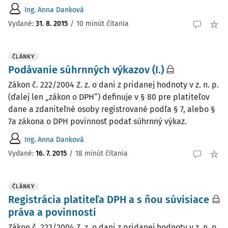
Ing. Anna Danková
Vydané:
31. 8. 2015
/
10 minút čítania
ČLÁNKY
Podávanie súhrnných výkazov (I.)
Zákon č. 222/2004 Z. z. o dani z pridanej hodnoty v z. n. p.
(ďalej len „zákon o DPH“) definuje v § 80 pre platiteľov
dane a zdaniteľné osoby registrované podľa § 7, alebo §
7a zákona o DPH povinnosť podať súhrnný výkaz.
Ing. Anna Danková
Vydané:
16. 7. 2015
/
18 minút čítania
ČLÁNKY
Registrácia platiteľa DPH a s ňou súvisiace
práva a povinnosti
Zákon č. 222/2004 Z. z. o dani z pridanej hodnoty v z. n. p.