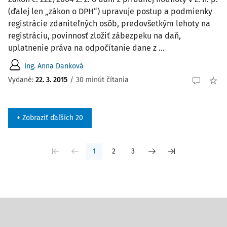
(ďalej len „zákon o DPH“) upravuje postup a podmienky
registrácie zdaniteľných osôb, predovšetkým lehoty na
registráciu, povinnosť zložiť zábezpeku na daň,
uplatnenie práva na odpočítanie dane z ...
Ing. Anna Danková
Vydané:
22. 3. 2015
/
30 minút čítania
+ Zobraziť ďaľších 20
1
2
3