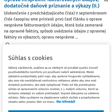
dodatočné daňové priznanie a výkazy (II.)
(dokončenie z predchádzajúceho čísla) V septembrovom
čísle časopisu sme priniesli prvú časť článku o oprave
nesprávne fakturovaných údajov, ktorá bola zameraná
na opravné faktúry, spôsob uvádzania údajov z opravnej
faktúry vo výkazoch, opravu nesprávne ...
Ing. Anna Danková
Vydané:
8. 10. 2020
/
8 minút čítania
Súhlas s cookies
Vážený návštevník, snažíme sa zo všetkých síl prinášať vysokú úroveň
ČLÁNKY
používateľského komfortu pri používaní našich webstránok. Medzi
Oprava nesprávne fakturovaných údajov,
základné predpoklady patrí napr. aby správne fungovalo vyhľadávanie,
dodatočné daňové priznanie a výkazy
aby sme vás neobťažovali nevhodnou reklamou alebo aby sme mali
dostatok podnetov, ako web vylepšovať. Preto od Vás potrebujeme
Jednou z administratívnych povinností platiteľa dane pri
súhlas so spracovaním súborov cookies, t. j. malých súborov, ktoré sa
dočasne ukladajú vo vašom prehliadači. Vopred ďakujeme za udelenie
realizácii zdaniteľných obchodov je povinnosť vyhotoviť
súhlasu. Dáta využijeme na zlepšovanie našich služieb a prispôsobenie
faktúru v súlade so zákonom č. 222/2004 Z. z. o dani
obsahu webu priamo Vám na mieru.
Viac informácií
z pridanej hodnoty v z. n. p. (ďalej len „zákon o DPH“). Na