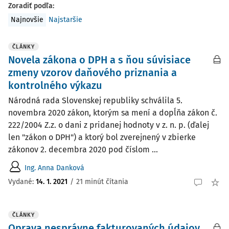
Zoradiť podľa
:
Najnovšie
Najstaršie
ČLÁNKY
Novela zákona o DPH a s ňou súvisiace
zmeny vzorov daňového priznania a
kontrolného výkazu
Národná rada Slovenskej republiky schválila 5.
novembra 2020 zákon, ktorým sa mení a dopĺňa zákon č.
222/2004 Z.z. o dani z pridanej hodnoty v z. n. p. (ďalej
len "zákon o DPH") a ktorý bol zverejnený v zbierke
zákonov 2. decembra 2020 pod číslom ...
Ing. Anna Danková
Vydané:
14. 1. 2021
/
21 minút čítania
ČLÁNKY
Oprava nesprávne fakturovaných údajov,