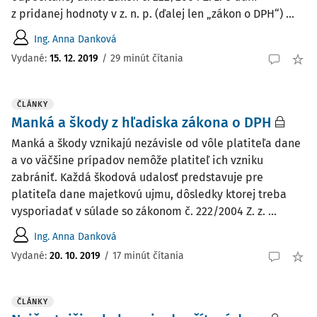
z pridanej hodnoty v z. n. p. (ďalej len „zákon o DPH“) ...
Ing. Anna Danková
Vydané:
15. 12. 2019
/
29 minút čítania
ČLÁNKY
Manká a škody z hľadiska zákona o DPH
Manká a škody vznikajú nezávisle od vôle platiteľa dane
a vo väčšine prípadov nemôže platiteľ ich vzniku
zabrániť. Každá škodová udalosť predstavuje pre
platiteľa dane majetkovú ujmu, dôsledky ktorej treba
vysporiadať v súlade so zákonom č. 222/2004 Z. z. ...
Ing. Anna Danková
Vydané:
20. 10. 2019
/
17 minút čítania
ČLÁNKY