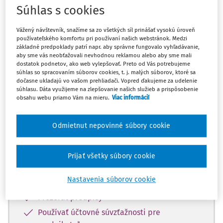
Máte predplatné?
Prihláste sa
Súhlas s cookies
Vážený návštevník, snažíme sa zo všetkých síl prinášať vysokú úroveň
používateľského komfortu pri používaní našich webstránok. Medzi
základné predpoklady patrí napr. aby správne fungovalo vyhľadávanie,
aby sme vás neobťažovali nevhodnou reklamou alebo aby sme mali
Zatiaľ ste si prečítali len začiatok...
dostatok podnetov, ako web vylepšovať. Preto od Vás potrebujeme
súhlas so spracovaním súborov cookies, t. j. malých súborov, ktoré sa
dočasne ukladajú vo vašom prehliadači. Vopred ďakujeme za udelenie
Celý dokument je len pre predplatiteľov.
súhlasu. Dáta využijeme na zlepšovanie našich služieb a prispôsobenie
obsahu webu priamo Vám na mieru.
Viac informácií
Zaregistrujte sa a získajte
zadarmo prístup k vybranému obsahu na
Odmietnut nepovinné súbory cookie
10 dní.
Prijať všetky súbory cookie
Vďaka registrácii si môžete
Nastavenia súborov cookie
Prečítať platené články na portáli
Prezerať predpisy
Používať účtovné súvzťažnosti pre