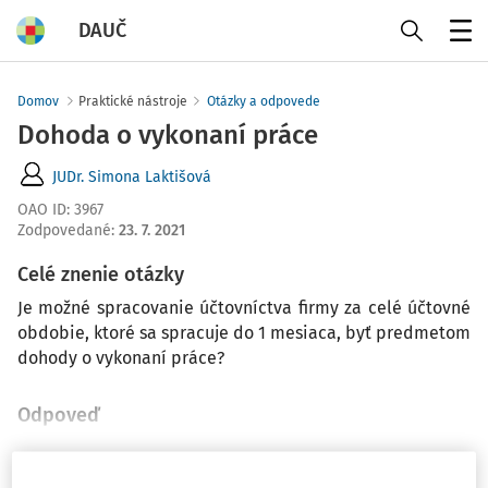
DAUČ
Menu
Domov
Praktické nástroje
Otázky a odpovede
Dohoda o vykonaní práce
JUDr. Simona Laktišová
OAO ID
:
3967
Zodpovedané
:
23. 7. 2021
Celé znenie otázky
Je možné spracovanie účtovníctva firmy za celé účtovné
obdobie, ktoré sa spracuje do 1 mesiaca, byť predmetom
dohody o vykonaní práce?
Odpoveď