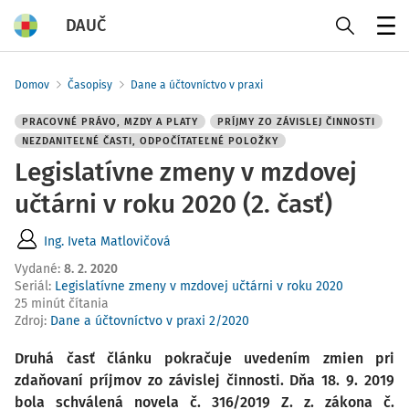
DAUČ
Menu
Domov
Časopisy
Dane a účtovníctvo v praxi
PRACOVNÉ PRÁVO, MZDY A PLATY
PRÍJMY ZO ZÁVISLEJ ČINNOSTI
NEZDANITEĽNÉ ČASTI, ODPOČÍTATEĽNÉ POLOŽKY
Legislatívne zmeny v mzdovej
učtárni v roku 2020 (2. časť)
Ing. Iveta Matlovičová
Vydané
:
8. 2. 2020
Seriál:
Legislatívne zmeny v mzdovej učtárni v roku 2020
25 minút čítania
Zdroj
:
Dane a účtovníctvo v praxi 2/2020
Druhá časť článku pokračuje uvedením zmien pri
zdaňovaní príjmov zo závislej činnosti. Dňa 18. 9. 2019
bola schválená novela č. 316/2019 Z. z. zákona č.