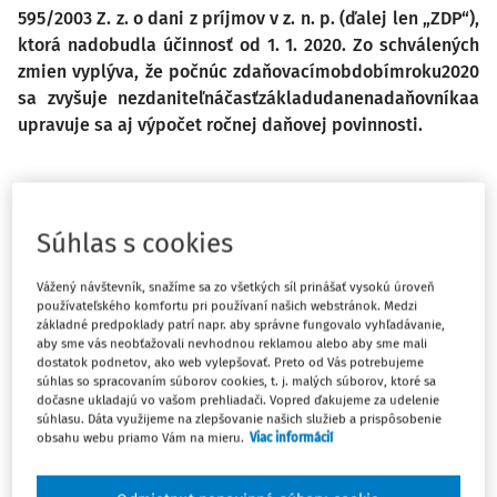
595/2003 Z. z. o dani z príjmov v z. n. p. (ďalej len „ZDP“),
ktorá nadobudla účinnosť od 1. 1. 2020. Zo schválených
zmien vyplýva, že počnúc zdaňovacímobdobímroku2020
sa zvyšuje nezdaniteľnáčasťzákladudanenadaňovníkaa
upravuje sa aj výpočet ročnej daňovej povinnosti.
Zmeny pri zdaňovaní príjmov zo
Súhlas s cookies
závislej činnosti
Vážený návštevník, snažíme sa zo všetkých síl prinášať vysokú úroveň
Sumy potrebné na výpočet daňovej povinnosti fyzickej
používateľského komfortu pri používaní našich webstránok. Medzi
osoby sa upravujú v nadväznosti na zvýšenie sumy
základné predpoklady patrí napr. aby správne fungovalo vyhľadávanie,
aby sme vás neobťažovali nevhodnou reklamou alebo aby sme mali
životného minima alebo na zvýšenie sumy minimálnej
dostatok podnetov, ako web vylepšovať. Preto od Vás potrebujeme
mzdy. Sumy životného minima a minimálnej mzdy na rok
súhlas so spracovaním súborov cookies, t. j. malých súborov, ktoré sa
2020 boli ustanovené nasledovne:
dočasne ukladajú vo vašom prehliadači. Vopred ďakujeme za udelenie
súhlasu. Dáta využijeme na zlepšovanie našich služieb a prispôsobenie
obsahu webu priamo Vám na mieru.
Viac informácií
na základe opatrenia MPSVR č. 183/2019 Z. z. o úprave
súm životného minima je s účinnosťou od 1. júla 2019