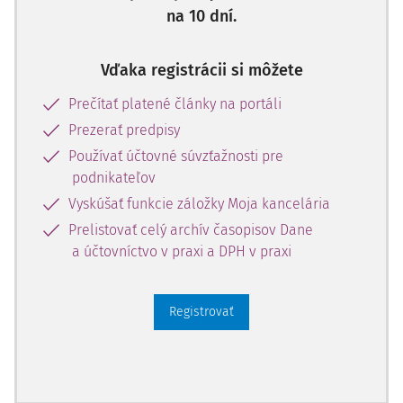
na 10 dní.
Ročné nezdaniteľné minimum na daňovníka
3 937,35
4 
Vďaka registrácii si môžete
Ročné nezdaniteľné minimum na manželského
3 937,35
4 
partnera
Prečítať platené články na portáli
Prezerať predpisy
Nezdaniteľná časť základu dane na DDS (III. pilier)*
180,00
1
Používať účtovné súvzťažnosti pre
podnikateľov
Vyskúšať funkcie záložky Moja kancelária
Nezdaniteľná časť základu dane na kúpeľnú
50,00
starostlivosť**
Prelistovať celý archív časopisov Dane
a účtovníctvo v praxi a DPH v praxi
Registrovať