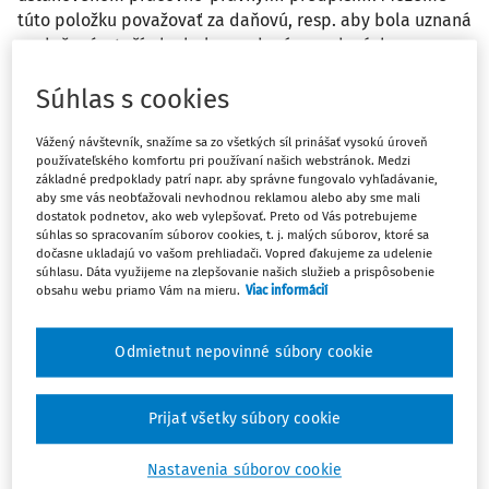
túto položku považovať za daňovú, resp. aby bola uznaná
za daňovú, stačí aby bola uvedená v mzdových
pravidlách pracovného poriadku spoločnosti?
Súhlas s cookies
Odpoveď
Vážený návštevník, snažíme sa zo všetkých síl prinášať vysokú úroveň
používateľského komfortu pri používaní našich webstránok. Medzi
základné predpoklady patrí napr. aby správne fungovalo vyhľadávanie,
aby sme vás neobťažovali nevhodnou reklamou alebo aby sme mali
Máte predplatné?
Prihláste sa
dostatok podnetov, ako web vylepšovať. Preto od Vás potrebujeme
súhlas so spracovaním súborov cookies, t. j. malých súborov, ktoré sa
dočasne ukladajú vo vašom prehliadači. Vopred ďakujeme za udelenie
súhlasu. Dáta využijeme na zlepšovanie našich služieb a prispôsobenie
obsahu webu priamo Vám na mieru.
Viac informácií
Zatiaľ ste si prečítali len začiatok...
Odmietnut nepovinné súbory cookie
Celý dokument je len pre predplatiteľov.
Prijať všetky súbory cookie
Zaregistrujte sa a získajte
zadarmo prístup k vybranému obsahu na
Nastavenia súborov cookie