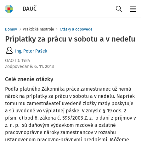
DAUČ
Menu
Domov
Praktické nástroje
Otázky a odpovede
Príplatky za prácu v sobotu a v nedeľu
Ing. Peter Pašek
OAO ID
:
1934
Zodpovedané
:
6. 11. 2013
Celé znenie otázky
Podľa platného Zákonníka práce zamestnanec už nemá
nárok na príplatky za prácu v sobotu a v nedeľu. Napriek
tomu mu zamestnávateľ uvedené zložky mzdy poskytuje
a sú uvedené vo výplatnej páske. V zmysle § 19 ods. 2
písm. c) bod 6. zákona č. 595/2003 Z. z. o dani z príjmov v
z. n. p. sú daňovým výdavkom mzdové a ostatné
pracovnoprávne nároky zamestnancov v rozsahu
ustanovenom pracovno-právnymi predpismi. Môžeme