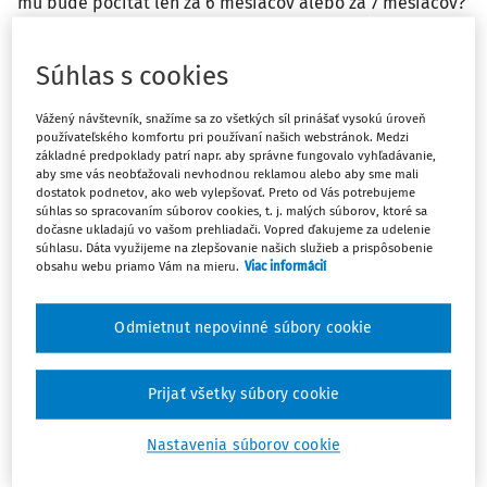
mu bude počítať len za 6 mesiacov alebo za 7 mesiacov?
Odpoveď
Súhlas s cookies
Vážený návštevník, snažíme sa zo všetkých síl prinášať vysokú úroveň
Máte predplatné?
Prihláste sa
používateľského komfortu pri používaní našich webstránok. Medzi
základné predpoklady patrí napr. aby správne fungovalo vyhľadávanie,
aby sme vás neobťažovali nevhodnou reklamou alebo aby sme mali
dostatok podnetov, ako web vylepšovať. Preto od Vás potrebujeme
súhlas so spracovaním súborov cookies, t. j. malých súborov, ktoré sa
dočasne ukladajú vo vašom prehliadači. Vopred ďakujeme za udelenie
súhlasu. Dáta využijeme na zlepšovanie našich služieb a prispôsobenie
Zatiaľ ste si prečítali len začiatok...
obsahu webu priamo Vám na mieru.
Viac informácií
Celý dokument je len pre predplatiteľov.
Odmietnut nepovinné súbory cookie
Zaregistrujte sa a získajte
Prijať všetky súbory cookie
zadarmo prístup k vybranému obsahu na
10 dní.
Nastavenia súborov cookie