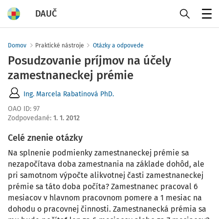
DAUČ
Menu
Domov
Praktické nástroje
Otázky a odpovede
Posudzovanie príjmov na účely
zamestnaneckej prémie
Ing. Marcela Rabatinová PhD.
OAO ID
:
97
Zodpovedané
:
1. 1. 2012
Celé znenie otázky
Na splnenie podmienky zamestnaneckej prémie sa
nezapočítava doba zamestnania na základe dohôd, ale
pri samotnom výpočte alikvotnej časti zamestnaneckej
prémie sa táto doba počíta? Zamestnanec pracoval 6
mesiacov v hlavnom pracovnom pomere a 1 mesiac na
dohodu o pracovnej činnosti. Zamestnanecká prémia sa