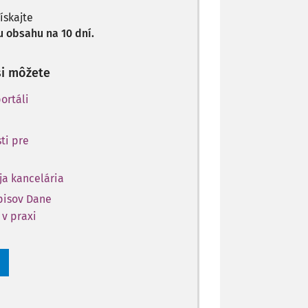
získajte
 obsahu na 10 dní.
si môžete
ortáli
ti pre
ja kancelária
opisov Dane
 v praxi