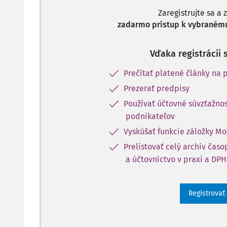
Zaregistrujte sa a 
zadarmo prístup k vybranému
Vďaka registrácii 
Prečítať platené články na p
Prezerať predpisy
Používať účtovné súvzťažnos
podnikateľov
Vyskúšať funkcie záložky Mo
Prelistovať celý archív čas
a účtovníctvo v praxi a DPH
Registrovať