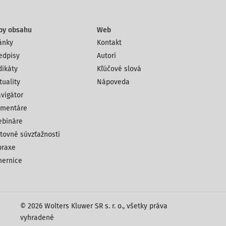
py obsahu
Web
ánky
Kontakt
edpisy
Autori
dikáty
Kľúčové slová
tuality
Nápoveda
vigátor
mentáre
bináre
tovné súvzťažnosti
praxe
ernice
© 2026 Wolters Kluwer SR s. r. o., všetky práva
vyhradené