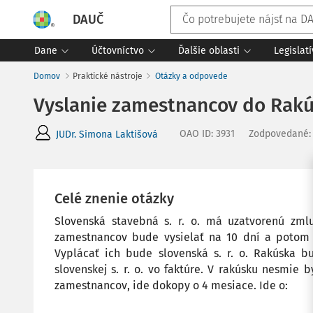
DAUČ
Dane
Účtovníctvo
Ďalšie oblasti
Legislat
Domov
Praktické nástroje
Otázky a odpovede
Vyslanie zamestnancov do Rak
OAO ID
:
3931
Zodpovedané
JUDr. Simona Laktišová
Celé znenie otázky
Slovenská stavebná s. r. o. má uzatvorenú zml
zamestnancov bude vysielať na 10 dní a potom
Vyplácať ich bude slovenská s. r. o. Rakúska 
slovenskej s. r. o. vo faktúre. V rakúsku nesmie 
zamestnancov, ide dokopy o 4 mesiace. Ide o: