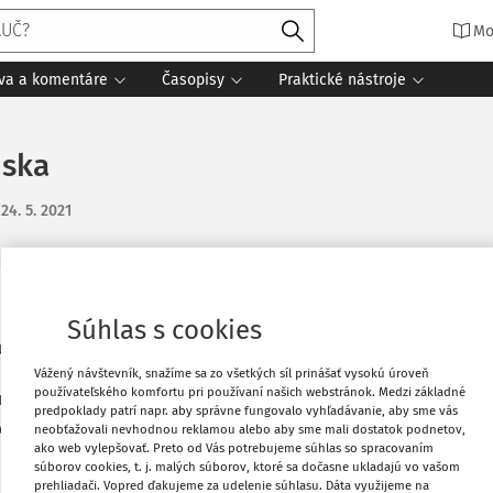
Mo
íva a komentáre
Časopisy
Praktické nástroje
úska
:
24. 5. 2021
Obľúbené
Súhlas s cookies
uvu s inou firmou v rakúsku a svojich
 5 dní doma a zas 10 dní do Rakúska.
Vážený návštevník, snažíme sa zo všetkých síl prinášať vysokú úroveň
Stiahnuť
používateľského komfortu pri používaní našich webstránok. Medzi základné
bude vyplácať za každého zamestnanca
predpoklady patrí napr. aby správne fungovalo vyhľadávanie, aby sme vás
byť subdodávka, ale si požičia na prácu
neobťažovali nevhodnou reklamou alebo aby sme mali dostatok podnetov,
Vytlačiť
ako web vylepšovať. Preto od Vás potrebujeme súhlas so spracovaním
súborov cookies, t. j. malých súborov, ktoré sa dočasne ukladajú vo vašom
prehliadači. Vopred ďakujeme za udelenie súhlasu. Dáta využijeme na