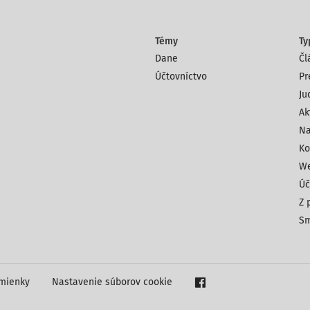
Témy
Ty
Dane
Čl
Účtovníctvo
Pr
Ju
Ak
Na
Ko
We
Úč
Z 
Sm
mienky
Nastavenie súborov cookie