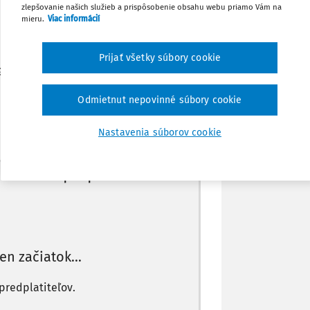
zlepšovanie našich služieb a prispôsobenie obsahu webu priamo Vám na
Zdieľať
mieru.
Viac informácií
Poznámka
Prijať všetky súbory cookie
 Nevieme si poradiť, o ktorú licenciu z
Odmietnut nepovinné súbory cookie
Nastavenia súborov cookie
Máte predplatné?
Prihláste sa
len začiatok...
predplatiteľov.