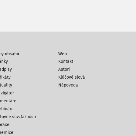
py obsahu
Web
ánky
Kontakt
edpisy
Autori
dikáty
Kľúčové slová
tuality
Nápoveda
vigátor
mentáre
bináre
tovné súvzťažnosti
praxe
ernice