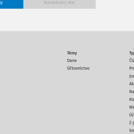
ly
Nasledujúci diel
Témy
Ty
Dane
Čl
Účtovníctvo
Pr
Ju
Ak
Na
Ko
We
Úč
Z 
Sm