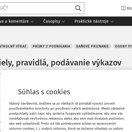
Mo
íva a komentáre
Časopisy
Praktické nástroje
NTROLNÝ VÝKAZ
PRÍJMY Z PODNIKANIA
DAŇOVÉ PRIZNANIE
OSOBY PO
iely, pravidlá, podávanie výkazov
y, pravidlá, podávanie výkazov
21 minút čítania
Zdroj
:
DPH v praxi
Súhlas s cookies
noty (DPH) ustanovuje, resp. umožňuje
Vytlačiť
Vážený návštevník, snažíme sa zo všetkých síl prinášať vysokú úroveň
ch dôvodov. Podnikateľské subjekty ich
používateľského komfortu pri používaní našich webstránok. Medzi základné
predpoklady patrí napr. aby správne fungovalo vyhľadávanie, aby sme vás
e „platiteľ DPH“, v skutočnosti sa však
Obľúbené
neobťažovali nevhodnou reklamou alebo aby sme mali dostatok podnetov,
vých skupín podnikateľov podliehajúcich
ako web vylepšovať. Preto od Vás potrebujeme súhlas so spracovaním
súborov cookies, t. j. malých súborov, ktoré sa dočasne ukladajú vo vašom
z. n. p. (ďalej len „zákon o DPH“) líšia.