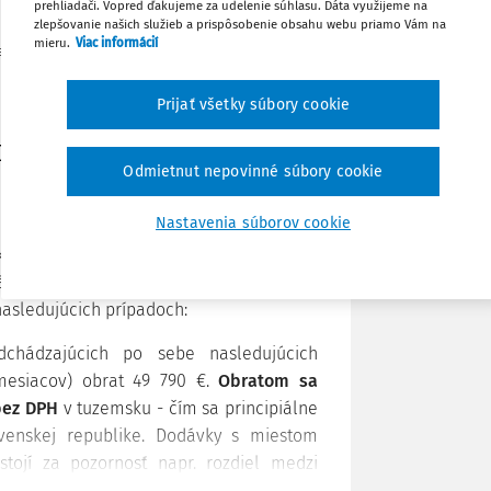
prehliadači. Vopred ďakujeme za udelenie súhlasu. Dáta využijeme na
Zdieľať
zlepšovanie našich služieb a prispôsobenie obsahu webu priamo Vám na
mieru.
Viac informácií
zahraničnej osoby a skupiny platiteľov DPH podľa
Stiahnuť
Prijať všetky súbory cookie
 o DPH
Poznámka
Odmietnut nepovinné súbory cookie
Nastavenia súborov cookie
teľský subjekt (presnejšie "zdaniteľná
vádzkarňou, prípadne miestom obvyklého
 nasledujúcich prípadoch:
chádzajúcich po sebe nasledujúcich
mesiacov) obrat 49 790 €.
Obratom sa
bez DPH
v tuzemsku - čím sa principiálne
enskej republike. Dodávky s miestom
tojí za pozornosť napr. rozdiel medzi
ného / odoslaného odberateľovi v inej