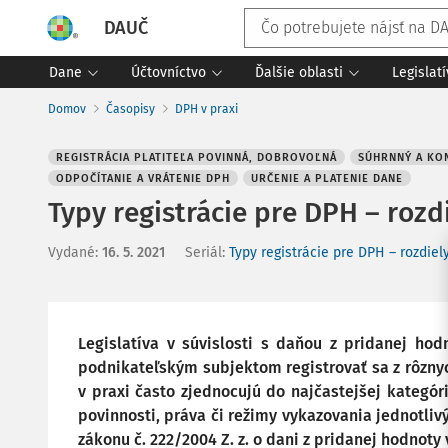
DAUČ
Dane
Účtovníctvo
Ďalšie oblasti
Legislat
Domov
Časopisy
DPH v praxi
REGISTRÁCIA PLATITEĽA POVINNÁ, DOBROVOĽNÁ
SÚHRNNÝ A KO
ODPOČÍTANIE A VRÁTENIE DPH
URČENIE A PLATENIE DANE
Typy registrácie pre DPH – rozd
Vydané
:
16. 5. 2021
Seriál:
Typy registrácie pre DPH – rozdiel
Legislatíva v súvislosti s daňou z pridanej hod
podnikateľským subjektom registrovať sa z rôzny
v praxi často zjednocujú do najčastejšej kategóri
povinnosti, práva či režimy vykazovania jednotli
zákonu č. 222/2004 Z. z. o dani z pridanej hodnoty v 