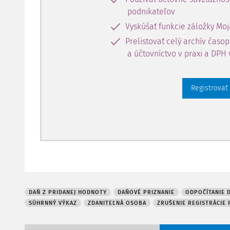
oslobodené od dane podľa § 38 ods. 1 alebo ods.
podnikateľov
2021 sa zo zákona stáva platiteľom DPH aj zdanit
tovaru na území EÚ uskutočnené dodávateľom z 
Vyskúšať funkcie záložky Moj
Prelistovať celý archív časo
a účtovníctvo v praxi a DPH 
Registrovať
DAŇ Z PRIDANEJ HODNOTY
DAŇOVÉ PRIZNANIE
ODPOČÍTANIE 
SÚHRNNÝ VÝKAZ
ZDANITEĽNÁ OSOBA
ZRUŠENIE REGISTRÁCIE 