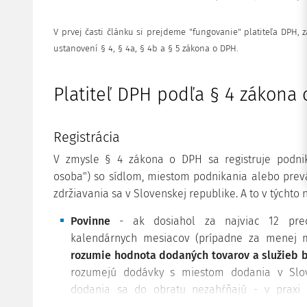
V prvej časti článku si prejdeme "fungovanie" platiteľa DPH, 
ustanovení § 4, § 4a, § 4b a § 5 zákona o DPH.
Platiteľ DPH podľa § 4 zákona
Registrácia
V zmysle § 4 zákona o DPH sa registruje podnika
osoba") so sídlom, miestom podnikania alebo pre
zdržiavania sa v Slovenskej republike. A to v týchto
Povinne
- ak dosiahol za najviac 12 pred
kalendárnych mesiacov (prípadne za menej 
rozumie hodnota dodaných tovarov a služieb 
rozumejú dodávky s miestom dodania v Slov
dodania sa do obratu nezahŕňajú - v praxi s
intrakomunitárnou dodávkou tovaru preprave