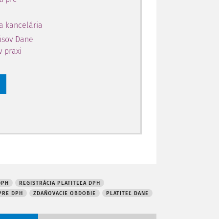
 7 zákona o DPH). S účinnosťou od 1. júla
eľná osoba, ktorá tzv. "uľahčuje" dodanie
tr
a kancelária
pisov Dane
v praxi
DPH
REGISTRÁCIA PLATITEĽA DPH
PRE DPH
ZDAŇOVACIE OBDOBIE
PLATITEĽ DANE