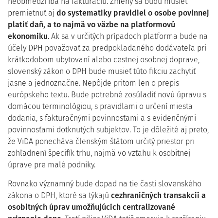
neobmedzí iba na fakturáciu. Zmeny sa budú musieť
premietnuť aj
do systematiky pravidiel o osobe povinnej
platiť daň, a to najmä vo väzbe na platformovú
ekonomiku
. Ak sa v určitých prípadoch platforma bude na
účely DPH považovať za predpokladaného dodávateľa pri
krátkodobom ubytovaní alebo cestnej osobnej doprave,
slovenský zákon o DPH bude musieť túto fikciu zachytiť
jasne a jednoznačne. Nepôjde pritom len o prepis
európskeho textu. Bude potrebné zosúladiť novú úpravu s
domácou terminológiou, s pravidlami o určení miesta
dodania, s fakturačnými povinnosťami a s evidenčnými
povinnosťami dotknutých subjektov. To je dôležité aj preto,
že ViDA ponecháva členským štátom určitý priestor pri
zohľadnení špecifík trhu, najmä vo vzťahu k osobitnej
úprave pre malé podniky.
Rovnako významný bude dopad na tie časti slovenského
zákona o DPH, ktoré sa týkajú
cezhraničných transakcií a
osobitných úprav umožňujúcich centralizované