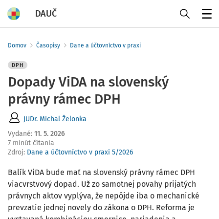
DAUČ
Menu
Domov
Časopisy
Dane a účtovníctvo v praxi
DPH
Dopady ViDA na slovenský
právny rámec DPH
JUDr. Michal Želonka
Vydané
:
11. 5. 2026
7 minút čítania
Zdroj
:
Dane a účtovníctvo v praxi 5/2026
Balík ViDA bude mať na slovenský právny rámec DPH
viacvrstvový dopad. Už zo samotnej povahy prijatých
právnych aktov vyplýva, že nepôjde iba o mechanické
prevzatie jednej novely do zákona o DPH. Reforma je