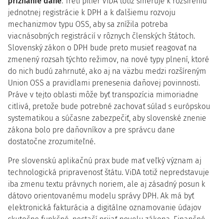
priznanie dane
. Tretí pilier ViDA totiž smeruje k rozšíreniu
jednotnej registrácie k DPH a k ďalšiemu rozvoju
mechanizmov typu OSS, aby sa znížila potreba
viacnásobných registrácií v rôznych členských štátoch.
Slovenský zákon o DPH bude preto musieť reagovať na
zmenený rozsah týchto režimov, na nové typy plnení, ktoré
do nich budú zahrnuté, ako aj na väzbu medzi rozšíreným
Union OSS a pravidlami prenesenia daňovej povinnosti.
Práve v tejto oblasti môže byť transpozícia mimoriadne
citlivá, pretože bude potrebné zachovať súlad s európskou
systematikou a súčasne zabezpečiť, aby slovenské znenie
zákona bolo pre daňovníkov a pre správcu dane
dostatočne zrozumiteľné.
Pre slovenskú aplikačnú prax bude mať veľký význam aj
technologická pripravenosť štátu. ViDA totiž nepredstavuje
iba zmenu textu právnych noriem, ale aj zásadný posun k
dátovo orientovanému modelu správy DPH. Ak má byť
elektronická fakturácia a digitálne oznamovanie údajov