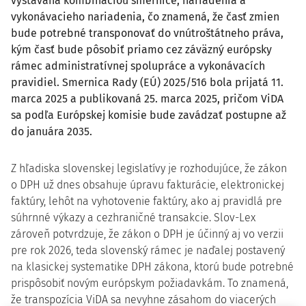
vystavaná kombináciou smernice, nariadenia a
vykonávacieho nariadenia, čo znamená, že časť zmien
bude potrebné transponovať do vnútroštátneho práva,
kým časť bude pôsobiť priamo cez záväzný európsky
rámec administratívnej spolupráce a vykonávacích
pravidiel. Smernica Rady (EÚ) 2025/516 bola prijatá 11.
marca 2025 a publikovaná 25. marca 2025, pričom ViDA
sa podľa Európskej komisie bude zavádzať postupne až
do januára 2035.
Z hľadiska slovenskej legislatívy je rozhodujúce, že zákon
o DPH už dnes obsahuje úpravu fakturácie, elektronickej
faktúry, lehôt na vyhotovenie faktúry, ako aj pravidlá pre
súhrnné výkazy a cezhraničné transakcie. Slov-Lex
zároveň potvrdzuje, že zákon o DPH je účinný aj vo verzii
pre rok 2026, teda slovenský rámec je naďalej postavený
na klasickej systematike DPH zákona, ktorú bude potrebné
prispôsobiť novým európskym požiadavkám. To znamená,
že transpozícia ViDA sa nevyhne zásahom do viacerých