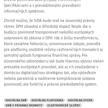
špecifikáciami a s prevádzkovými pravidlami
informačných systémov.
Zhrnúť možno, že ViDA bude mať na slovenský právny
rámec DPH zásadný a dlhodobý dopad. Nejde iba o
budúcu povinnosť transponovať niekoľko európskych
ustanovení do zákona o DPH. Ide o širšiu transformáciu,
ktorá zasiahne fakturáciu, oznamovanie údajov, pravidlá
pre platformy, osobitné režimy cezhraničných transakcií aj
samotný spôsob fungovania finančnej správy. Pre
slovenského zákonodarcu tak bude hlavnou výzvou nielen
prevzatie európskych pravidiel, ale aj ich zosúladenie s
domácou digitalizačnou stratégiou tak, aby výsledkom
nebola paralelná a nadmerne komplikovaná sústava
povinností, ale funkčný a právne predvídateľný systém.
DIGITÁLNA DAŇ
DIGITÁLNA PLATFORMA
DIGITÁLNA STOPA
DAŇ Z PRIDANEJ HODNOTY
ELEKTRONICKÉ SLUŽBY