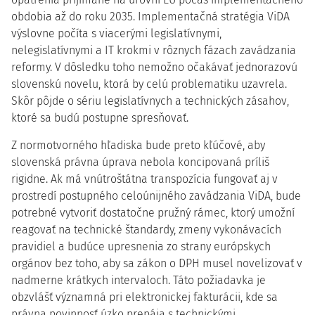
obdobia až do roku 2035. Implementačná stratégia ViDA
výslovne počíta s viacerými legislatívnymi,
nelegislatívnymi a IT krokmi v rôznych fázach zavádzania
reformy. V dôsledku toho nemožno očakávať jednorazovú
slovenskú novelu, ktorá by celú problematiku uzavrela.
Skôr pôjde o sériu legislatívnych a technických zásahov,
ktoré sa budú postupne spresňovať.
Z normotvorného hľadiska bude preto kľúčové, aby
slovenská právna úprava nebola koncipovaná príliš
rigidne. Ak má vnútroštátna transpozícia fungovať aj v
prostredí postupného celoúnijného zavádzania ViDA, bude
potrebné vytvoriť dostatočne pružný rámec, ktorý umožní
reagovať na technické štandardy, zmeny vykonávacích
pravidiel a budúce upresnenia zo strany európskych
orgánov bez toho, aby sa zákon o DPH musel novelizovať v
nadmerne krátkych intervaloch. Táto požiadavka je
obzvlášť významná pri elektronickej fakturácii, kde sa
právna povinnosť úzko prepája s technickými