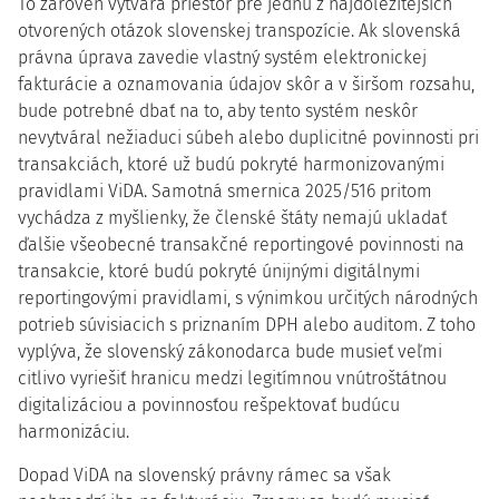
To zároveň vytvára priestor pre jednu z najdôležitejších
otvorených otázok slovenskej transpozície. Ak slovenská
právna úprava zavedie vlastný systém elektronickej
fakturácie a oznamovania údajov skôr a v širšom rozsahu,
bude potrebné dbať na to, aby tento systém neskôr
nevytváral nežiaduci súbeh alebo duplicitné povinnosti pri
transakciách, ktoré už budú pokryté harmonizovanými
pravidlami ViDA. Samotná smernica 2025/516 pritom
vychádza z myšlienky, že členské štáty nemajú ukladať
ďalšie všeobecné transakčné reportingové povinnosti na
transakcie, ktoré budú pokryté únijnými digitálnymi
reportingovými pravidlami, s výnimkou určitých národných
potrieb súvisiacich s priznaním DPH alebo auditom. Z toho
vyplýva, že slovenský zákonodarca bude musieť veľmi
citlivo vyriešiť hranicu medzi legitímnou vnútroštátnou
digitalizáciou a povinnosťou rešpektovať budúcu
harmonizáciu.
Dopad ViDA na slovenský právny rámec sa však