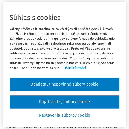
častí zákona, najmä do ustanovení o fakturácii, o
oznamovacích povinnostiach a potenciálne aj do
Súhlas s cookies
osobitných režimov súvisiacich s cezhraničným obchodom
a s jednotnou registráciou.
Vážený návštevník, snažíme sa zo všetkých síl prinášať vysokú úroveň
používateľského komfortu pri používaní našich webstránok. Medzi
Najvýraznejší zásah sa pravdepodobne dotkne oblasti
základné predpoklady patrí napr. aby správne fungovalo vyhľadávanie,
elektronickej fakturácie a oznamovania údajov
aby sme vás neobťažovali nevhodnou reklamou alebo aby sme mali
dostatok podnetov, ako web vylepšovať. Preto od Vás potrebujeme
finančnému riaditeľstvu.
Už samotný slovenský
súhlas so spracovaním súborov cookies, t. j. malých súborov, ktoré sa
legislatívny vývoj ukazuje, že domáca úprava sa týmto
dočasne ukladajú vo vašom prehliadači. Vopred ďakujeme za udelenie
smerom začala posúvať ešte pred plnou implementáciou
súhlasu. Dáta využijeme na zlepšovanie našich služieb a prispôsobenie
obsahu webu priamo Vám na mieru.
Viac informácií
celoúnijného modelu. Zo zverejnených materiálov
Finančnej správy SR vyplýva, že novela zákona o DPH
zaviedla prechodné ustanovenia k elektronickej fakturácii
Odmietnut nepovinné súbory cookie
a oznamovaniu údajov finančnému riaditeľstvu a že v
slovenskej úprave sa vytvára osobitný rámec vrátane
Prijať všetky súbory cookie
inštitútu doručovacej služby. Finančná správa zároveň vo
FAQ k eFaktúre z 23. marca 2026 uvádza, že od 1. januára
Nastavenia súborov cookie
2027 sa počíta s povinnosťou vyhotovovať iba elektronické
faktúry v štruktúrovanom formáte v súlade s normou EN