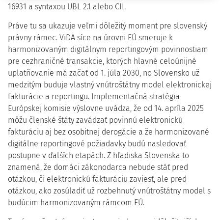
16931 a syntaxou UBL 2.1 alebo CII.
Práve tu sa ukazuje veľmi dôležitý moment pre slovenský
právny rámec. ViDA síce na úrovni EÚ smeruje k
harmonizovaným digitálnym reportingovým povinnostiam
pre cezhraničné transakcie, ktorých hlavné celoúnijné
uplatňovanie má začať od 1. júla 2030, no Slovensko už
medzitým buduje vlastný vnútroštátny model elektronickej
fakturácie a reportingu. Implementačná stratégia
Európskej komisie výslovne uvádza, že od 14. apríla 2025
môžu členské štáty zavádzať povinnú elektronickú
fakturáciu aj bez osobitnej derogácie a že harmonizované
digitálne reportingové požiadavky budú nasledovať
postupne v ďalších etapách. Z hľadiska Slovenska to
znamená, že domáci zákonodarca nebude stáť pred
otázkou, či elektronickú fakturáciu zaviesť, ale pred
otázkou, ako zosúladiť už rozbehnutý vnútroštátny model s
budúcim harmonizovaným rámcom EÚ.