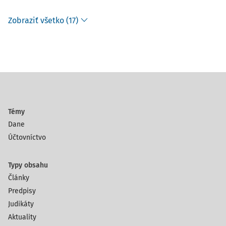
Zobraziť všetko (17)
Témy
Dane
Účtovníctvo
Typy obsahu
Články
Predpisy
Judikáty
Aktuality