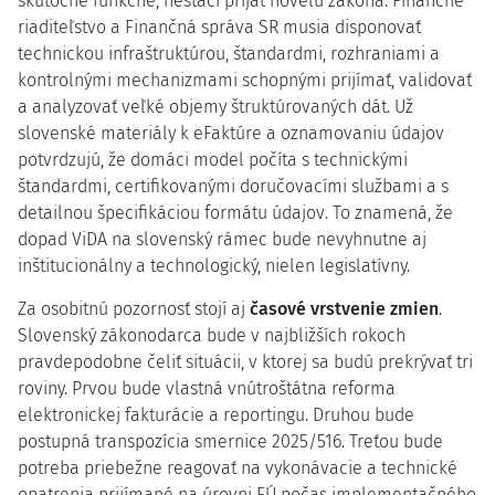
skutočne funkčné, nestačí prijať novelu zákona. Finančné
riaditeľstvo a Finančná správa SR musia disponovať
technickou infraštruktúrou, štandardmi, rozhraniami a
kontrolnými mechanizmami schopnými prijímať, validovať
a analyzovať veľké objemy štruktúrovaných dát. Už
slovenské materiály k eFaktúre a oznamovaniu údajov
potvrdzujú, že domáci model počíta s technickými
štandardmi, certifikovanými doručovacími službami a s
detailnou špecifikáciou formátu údajov. To znamená, že
dopad ViDA na slovenský rámec bude nevyhnutne aj
inštitucionálny a technologický, nielen legislatívny.
Za osobitnú pozornosť stojí aj
časové vrstvenie zmien
.
Slovenský zákonodarca bude v najbližších rokoch
pravdepodobne čeliť situácii, v ktorej sa budú prekrývať tri
roviny. Prvou bude vlastná vnútroštátna reforma
elektronickej fakturácie a reportingu. Druhou bude
postupná transpozícia smernice 2025/516. Treťou bude
potreba priebežne reagovať na vykonávacie a technické
opatrenia prijímané na úrovni EÚ počas implementačného