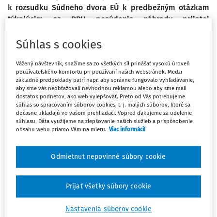
k rozsudku Súdneho dvora EÚ k predbežným otázkam
týkajúcim sa DPH posúdenia náhrady prijatej
operátorom v prípade predčasného ukončenia zmluvy
o poskytovaní telekomunikačných služieb – C-295/17
Súhlas s cookies
MEO – Serviços de Comunicaçőes e Multimédia SA proti
Vážený návštevník, snažíme sa zo všetkých síl prinášať vysokú úroveň
Autoridade Tributária e Aduaneira.
používateľského komfortu pri používaní našich webstránok. Medzi
základné predpoklady patrí napr. aby správne fungovalo vyhľadávanie,
aby sme vás neobťažovali nevhodnou reklamou alebo aby sme mali
Predmet sporu
dostatok podnetov, ako web vylepšovať. Preto od Vás potrebujeme
Hlavnou činnosťou portugalskej spoločnosti MEO –
súhlas so spracovaním súborov cookies, t. j. malých súborov, ktoré sa
dočasne ukladajú vo vašom prehliadači. Vopred ďakujeme za udelenie
Serviços de Comunicaçőes e Multimédia SA (ďalej len
súhlasu. Dáta využijeme na zlepšovanie našich služieb a prispôsobenie
„MEO“) je poskytovanie telekomunikačných služieb na
obsahu webu priamo Vám na mieru.
Viac informácií
území Portugalska.
Odmietnut nepovinné súbory cookie
Spoločnosť MEO so svojimi zákazníkmi uzatvára zmluvy
o poskytovaní telekomunikačných služieb, služieb prístupu
na internet a televíznych a multimediálnych služieb,
Prijať všetky súbory cookie
z ktorých niektoré stanovujú minimálnu dobu viazanosti a
súčasne zákazníkom poskytujú zvýhodnené podmienky,
Nastavenia súborov cookie
najmä v podobe nižšieho mesačného paušálu.