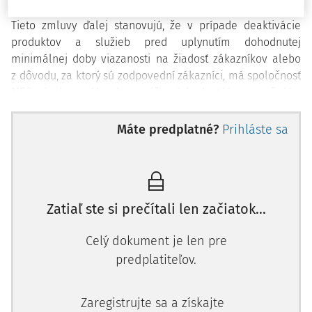
Tieto zmluvy ďalej stanovujú, že v prípade deaktivácie
produktov a služieb pred uplynutím dohodnutej
minimálnej doby viazanosti na žiadosť zákazníkov alebo
z dôvodu, za ktorý sú zodpovední zákazníci, má spoločnosť
MEO nárok na náhradu vo výške dohodnutého mesačného
paušálu vynásobeného rozdielom medzi dohodnutou
minimálnou dobou viazanosti a počtom mesiacov, počas
Máte predplatné?
Prihláste sa
ktorých už služba bola poskytovaná.
Suma, ktorú zákazník dlhuje spoločnosti MEO pri
predčasnom ukončení zmluvy, teda predstavuje paušál za
celú minimálnu dobu viazanosti, a to aj vtedy, ak sa
Zatiaľ ste si prečítali len začiatok...
zákazníkovi nebudú poskytovať služby až do konca tohto
obdobia. Túto sumu je zákazník povinný zaplatiť v prípade
Celý dokument je len pre
deaktivácie, ku ktorej dôjde pred koncom minimálnej doby
predplatiteľov.
viazanosti, najmä ak si nesplní svoju povinnosť uhradiť
dohodnutý mesačný paušál.<
Zaregistrujte sa a získajte