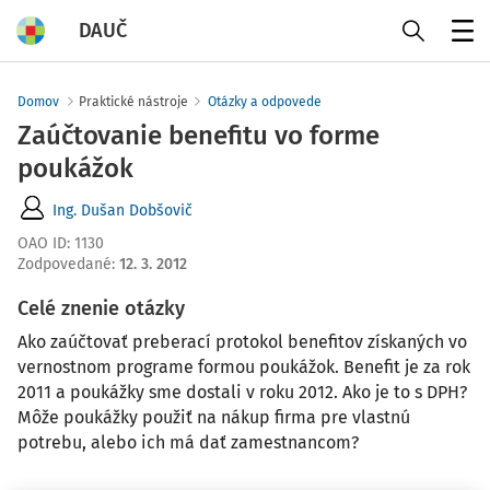
DAUČ
Menu
Domov
Praktické nástroje
Otázky a odpovede
Zaúčtovanie benefitu vo forme
poukážok
Ing. Dušan Dobšovič
OAO ID
:
1130
Zodpovedané
:
12. 3. 2012
Celé znenie otázky
Ako zaúčtovať preberací protokol benefitov získaných vo
vernostnom programe formou poukážok. Benefit je za rok
2011 a poukážky sme dostali v roku 2012. Ako je to s DPH?
Môže poukážky použiť na nákup firma pre vlastnú
potrebu, alebo ich má dať zamestnancom?