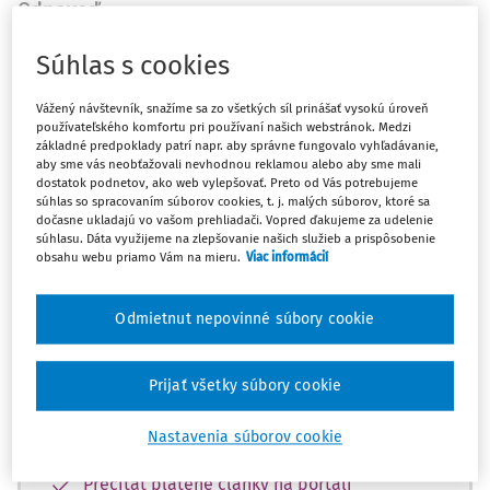
Odpoveď
Súhlas s cookies
Máte predplatné?
Prihláste sa
Vážený návštevník, snažíme sa zo všetkých síl prinášať vysokú úroveň
používateľského komfortu pri používaní našich webstránok. Medzi
základné predpoklady patrí napr. aby správne fungovalo vyhľadávanie,
aby sme vás neobťažovali nevhodnou reklamou alebo aby sme mali
dostatok podnetov, ako web vylepšovať. Preto od Vás potrebujeme
súhlas so spracovaním súborov cookies, t. j. malých súborov, ktoré sa
Zatiaľ ste si prečítali len začiatok...
dočasne ukladajú vo vašom prehliadači. Vopred ďakujeme za udelenie
súhlasu. Dáta využijeme na zlepšovanie našich služieb a prispôsobenie
obsahu webu priamo Vám na mieru.
Viac informácií
Celý dokument je len pre predplatiteľov.
Odmietnut nepovinné súbory cookie
Zaregistrujte sa a získajte
zadarmo prístup k vybranému obsahu na
10 dní.
Prijať všetky súbory cookie
Nastavenia súborov cookie
Vďaka registrácii si môžete
Prečítať platené články na portáli