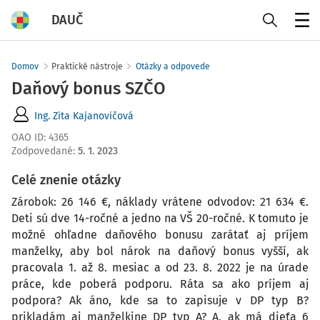
DAUČ
Menu
Domov
Praktické nástroje
Otázky a odpovede
Daňový bonus SZČO
Ing. Zita Kajanovičová
OAO ID
:
4365
Zodpovedané
:
5. 1. 2023
Celé znenie otázky
Zárobok: 26 146 €, náklady vrátene odvodov: 21 634 €.
Deti sú dve 14-ročné a jedno na VŠ 20-ročné. K tomuto je
možné ohľadne daňového bonusu zarátať aj príjem
manželky, aby bol nárok na daňový bonus vyšší, ak
pracovala 1. až 8. mesiac a od 23. 8. 2022 je na úrade
práce, kde poberá podporu. Ráta sa ako príjem aj
podpora? Ak áno, kde sa to zapisuje v DP typ B?
prikladám aj manželkine DP typ A? A, ak má dieťa 6