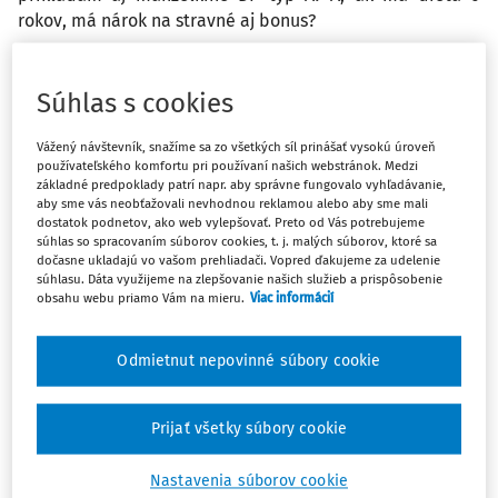
rokov, má nárok na stravné aj bonus?
Odpoveď
Súhlas s cookies
Vážený návštevník, snažíme sa zo všetkých síl prinášať vysokú úroveň
Máte predplatné?
Prihláste sa
používateľského komfortu pri používaní našich webstránok. Medzi
základné predpoklady patrí napr. aby správne fungovalo vyhľadávanie,
aby sme vás neobťažovali nevhodnou reklamou alebo aby sme mali
dostatok podnetov, ako web vylepšovať. Preto od Vás potrebujeme
súhlas so spracovaním súborov cookies, t. j. malých súborov, ktoré sa
dočasne ukladajú vo vašom prehliadači. Vopred ďakujeme za udelenie
súhlasu. Dáta využijeme na zlepšovanie našich služieb a prispôsobenie
Zatiaľ ste si prečítali len začiatok...
obsahu webu priamo Vám na mieru.
Viac informácií
Celý dokument je len pre predplatiteľov.
Odmietnut nepovinné súbory cookie
Zaregistrujte sa a získajte
zadarmo prístup k vybranému obsahu na
Prijať všetky súbory cookie
10 dní.
Nastavenia súborov cookie