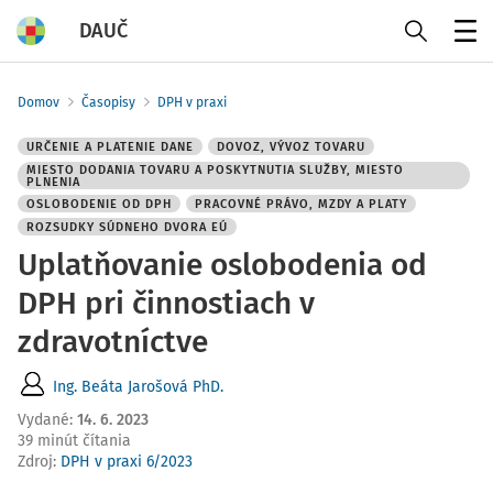
DAUČ
Menu
Domov
Časopisy
DPH v praxi
URČENIE A PLATENIE DANE
DOVOZ, VÝVOZ TOVARU
MIESTO DODANIA TOVARU A POSKYTNUTIA SLUŽBY, MIESTO
PLNENIA
OSLOBODENIE OD DPH
PRACOVNÉ PRÁVO, MZDY A PLATY
ROZSUDKY SÚDNEHO DVORA EÚ
Uplatňovanie oslobodenia od
DPH pri činnostiach v
zdravotníctve
Ing. Beáta Jarošová PhD.
Vydané
:
14. 6. 2023
39 minút čítania
Zdroj
:
DPH v praxi 6/2023