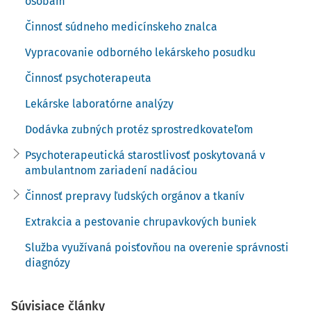
budúcich generácií.
osobám
Činnosť súdneho medicínskeho znalca
Zdravotná starostlivosť zahŕňa:
Vypracovanie odborného lekárskeho posudku
prevenciu,
dispenzarizáciu,
Činnosť psychoterapeuta
diagnostiku,
Lekárske laboratórne analýzy
liečbu,
biomedicínsky výskum,
Dodávka zubných protéz sprostredkovateľom
ošetrovateľskú starostlivosť a
Psychoterapeutická starostlivosť poskytovaná v
pôrodnú asistenciu tejto osobe.
ambulantnom zariadení nadáciou
Zdravotná starostlivosť sa poskytuje ako ambulantná
Činnosť prepravy ľudských orgánov a tkanív
starostlivosť (všeobecná, špecializovaná), ústavná
Extrakcia a pestovanie chrupavkových buniek
starostlivosť, lekárenská starostlivosť.
Služba využívaná poisťovňou na overenie správnosti
Služby súvisiace s poskytovaním zdravotnej starostlivosti
diagnózy
sú:
poskytovanie stravovania počas poskytovania ústavnej
Súvisiace články