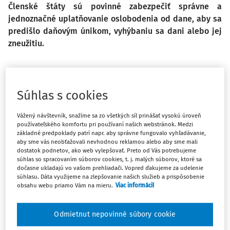
Členské štáty sú povinné zabezpečiť správne a
jednoznačné uplatňovanie oslobodenia od dane, aby sa
predišlo daňovým únikom, vyhýbaniu sa dani alebo jej
zneužitiu.
Oslobodenie určitých činností uskutočňovaných vo
verejnom záujme od DPH, sa netýka všetkých činností vo
Súhlas s cookies
všeobecnom záujme. Podľa ustálenej judikatúry Súdneho
dvora Európskej únie (ďalej len „SD EÚ“) predstavujú
Vážený návštevník, snažíme sa zo všetkých síl prinášať vysokú úroveň
oslobodenia upravené smernicou autonómne pojmy
používateľského komfortu pri používaní našich webstránok. Medzi
základné predpoklady patrí napr. aby správne fungovalo vyhľadávanie,
práva Spoločenstva, ktorých predmetom je zabrániť
aby sme vás neobťažovali nevhodnou reklamou alebo aby sme mali
rozdielnostiam pri uplatňovaní režimu DPH v jednotlivých
dostatok podnetov, ako web vylepšovať. Preto od Vás potrebujeme
súhlas so spracovaním súborov cookies, t. j. malých súborov, ktoré sa
členských štátoch.
dočasne ukladajú vo vašom prehliadači. Vopred ďakujeme za udelenie
súhlasu. Dáta využijeme na zlepšovanie našich služieb a prispôsobenie
Pod pojem „plnenia úzko súvisiace s nemocničnou a
obsahu webu priamo Vám na mieru.
Viac informácií
lekárskou starostlivosťou“ patria plnenia len v prípade,
keď sú skutočne poskytované ako doplnkové plnenie k
Odmietnut nepovinné súbory cookie
nemocničnej alebo lekárskej starostlivosti o príjemcov