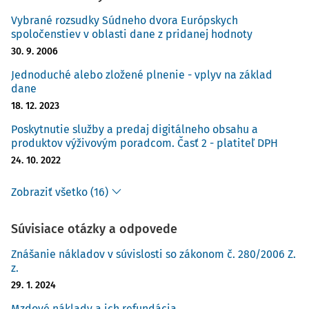
starostlivosti,
poskytovanie pobytu na lôžku počas poskytovania
Vybrané rozsudky Súdneho dvora Európskych
spoločenstiev v oblasti dane z pridanej hodnoty
ústavnej starostlivosti,
30. 9. 2006
spracúvanie údajov zistených pri poskytovaní
zdravotnej starostlivosti v elektronickej forme na účely
Jednoduché alebo zložené plnenie - vplyv na základ
dane
zdravotného poistenia,
štatistické spracúvanie lekárskeho predpisu a
18. 12. 2023
lekárskeho poukazu na účely zdravotného poistenia,
Poskytnutie služby a predaj digitálneho obsahu a
doprava,
produktov výživovým poradcom. Časť 2 - platiteľ DPH
pobyt
24. 10. 2022
Zobraziť všetko (16)
Súvisiace otázky a odpovede
Znášanie nákladov v súvislosti so zákonom č. 280/2006 Z.
z.
29. 1. 2024
Mzdové náklady a ich refundácia