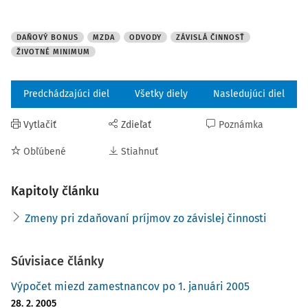
(zmena d 1. 4. 2019)
DAŇOVÝ BONUS
MZDA
ODVODY
ZÁVISLÁ ČINNOSŤ
ŽIVOTNÉ MINIMUM
Daňový bonus na zaplatené úroky z úverov na
400,00
400,0
bývanie
Predchádzajúci diel
Všetky diely
Nasledujúci diel
Vytlačiť
Zdieľať
Poznámka
Obľúbené
Stiahnuť
Kapitoly článku
Zmeny pri zdaňovaní príjmov zo závislej činnosti
Súvisiace články
Výpočet miezd zamestnancov po 1. januári 2005
28. 2. 2005