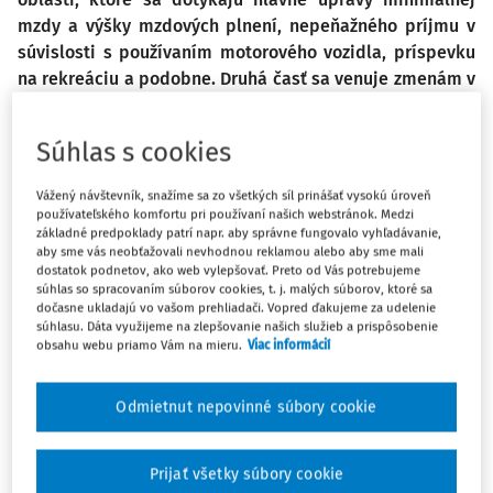
mzdy a výšky mzdových plnení, nepeňažného príjmu v
súvislosti s používaním motorového vozidla, príspevku
na rekreáciu a podobne. Druhá časť sa venuje zmenám v
zdaňovaní príjmov zo závislej činnosti.
Súhlas s cookies
Zmeny pri zdaňovaní príjmov zo
Vážený návštevník, snažíme sa zo všetkých síl prinášať vysokú úroveň
používateľského komfortu pri používaní našich webstránok. Medzi
závislej činnosti
základné predpoklady patrí napr. aby správne fungovalo vyhľadávanie,
aby sme vás neobťažovali nevhodnou reklamou alebo aby sme mali
dostatok podnetov, ako web vylepšovať. Preto od Vás potrebujeme
súhlas so spracovaním súborov cookies, t. j. malých súborov, ktoré sa
Daňové parametre od 1. januára 2019
dočasne ukladajú vo vašom prehliadači. Vopred ďakujeme za udelenie
súhlasu. Dáta využijeme na zlepšovanie našich služieb a prispôsobenie
Sumy potrebné na výpočet daňovej povinnosti fyzickej
obsahu webu priamo Vám na mieru.
Viac informácií
osoby sa upravujú v nadväznosti na zvýšenie sumy
životného minima alebo na zvýšenie sumy minimálnej
Odmietnut nepovinné súbory cookie
mzdy. Sumy životného minima a minimálnej mzdy na rok
2018, boli ustanovené nasledovne:
Prijať všetky súbory cookie
Na základe opatrenia MPSVR č. 196/2018 Z. z. o úprave