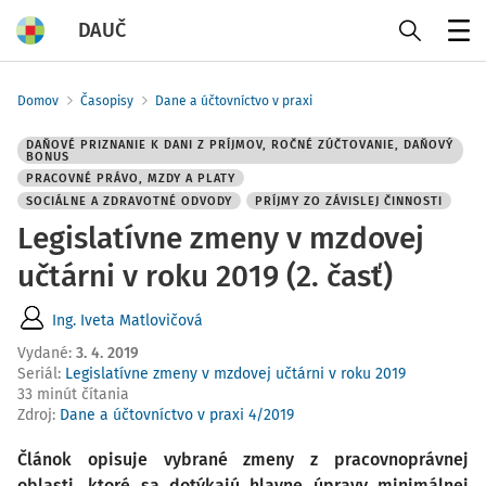
DAUČ
Menu
Domov
Časopisy
Dane a účtovníctvo v praxi
DAŇOVÉ PRIZNANIE K DANI Z PRÍJMOV, ROČNÉ ZÚČTOVANIE, DAŇOVÝ
BONUS
PRACOVNÉ PRÁVO, MZDY A PLATY
SOCIÁLNE A ZDRAVOTNÉ ODVODY
PRÍJMY ZO ZÁVISLEJ ČINNOSTI
Legislatívne zmeny v mzdovej
učtárni v roku 2019 (2. časť)
Ing. Iveta Matlovičová
Vydané
:
3. 4. 2019
Seriál:
Legislatívne zmeny v mzdovej učtárni v roku 2019
33 minút čítania
Zdroj
:
Dane a účtovníctvo v praxi 4/2019
Článok opisuje vybrané zmeny z pracovnoprávnej
oblasti, ktoré sa dotýkajú hlavne úpravy minimálnej