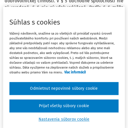
dobrovoľníckej činnosti. V § 5 obchodné spoločnosti nie
sú uvedené, § 6 nie sú však vylúčené. Podľa § 6 môže
zmluvu uzatvoriť aj vysielajúca organizácia, ak prijímateľ
dobrovoľníckej činnosti. V športovej organizácii, ktorá je
Súhlas s cookies
však podnikateľský subjekt, by prácu dobrovoľníkov radi
využívali pri práci s mládežou, napr. trénovanie alebo
Vážený návštevník, snažíme sa zo všetkých síl prinášať vysokú úroveň
používateľského komfortu pri používaní našich webstránok. Medzi
rodičom preplácali náklady na cestu na zápas, alebo
základné predpoklady patrí napr. aby správne fungovalo vyhľadávanie,
hradili náhradu za stratu času maximálne vo výške
aby sme vás neobťažovali nevhodnou reklamou alebo aby sme mali
minimálnej mzdy. Je možné takýto mechanizmus v
dostatok podnetov, ako web vylepšovať. Preto od Vás potrebujeme
súhlas so spracovaním súborov cookies, t. j. malých súborov, ktoré sa
obchodnej spoločnosti uplatňovať? Musí obchodná
dočasne ukladajú vo vašom prehliadači. Vopred ďakujeme za udelenie
spoločnosť prihlasovať takýchto dobrovoľníkov ako
súhlasu. Dáta využijeme na zlepšovanie našich služieb a prispôsobenie
zamestnancov alebo dohodárov?
obsahu webu priamo Vám na mieru.
Viac informácií
Odpoveď
Odmietnut nepovinné súbory cookie
Prijať všetky súbory cookie
Máte predplatné?
Prihláste sa
Nastavenia súborov cookie