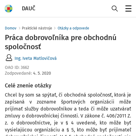
DAUČ
Menu
Domov
Praktické nástroje
Otázky a odpovede
Práca dobrovoľníka pre obchodnú
spoločnosť
Ing. Iveta Matlovičová
OAO ID
:
3662
Zodpovedané
:
4. 5. 2020
Celé znenie otázky
Chcel by som sa spýtať, či obchodná spoločnosť, ktorá je
zapísaná v zozname športových organizácii môže
prijímať služby dobrovoľníkov a teda či môže uzatvárať
zmluvy o dobrovoľníckej činnosti. V zákone č. 406/2011 Z.
z. o dobrovoľníctve, je v § 4 uvedené, kto môže byť
vysielajúcou organizáciu a § 5, kto môže byť prijímateľ