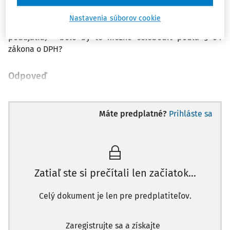
Nastavenia súborov cookie
4.) Predaj regionálnych kariet (zľavované karty na
podujatia) - bolo by to možné oslobodiť podľa § 34
zákona o DPH?
Odpoveď
Máte predplatné?
Prihláste sa
Zatiaľ ste si prečítali len začiatok...
Celý dokument je len pre predplatiteľov.
Zaregistrujte sa a získajte