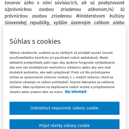
tovarov úzko s nimi súvisiacich, ak sú poskytované
a)právnickou osobou zriadenou zákonom,14) b)
právnickou osobou zriadenou Ministerstvom kultúry
Slovenskej republiky, vyšším územným celkom alebo
obcou podľa osobitného predpisu,15) c)právnickou osobou
alebo fyzickou osobou, ktorá spĺňa jednu podmienku
Súhlas s cookies
alebo viac podmienok podľa § 30 ods. 2."
Vážený návštevník, snažíme sa zo všetkých síl prinášať vysokú úroveň
Bolo by možné organizáciu cestovného ruchu podriadiť
používateľského komfortu pri používaní našich webstránok. Medzi
základné predpoklady patrí napr. aby správne fungovalo vyhľadávanie,
pod písm. c?
aby sme vás neobťažovali nevhodnou reklamou alebo aby sme mali
dostatok podnetov, ako web vylepšovať. Preto od Vás potrebujeme
súhlas so spracovaním súborov cookies, t. j. malých súborov, ktoré sa
2. ) Provízie z predaja vstupeniek na kultúrne podujatia
dočasne ukladajú vo vašom prehliadači. Vopred ďakujeme za udelenie
organizované inými organizátormi (Ticketportal, divadlá,
súhlasu. Dáta využijeme na zlepšovanie našich služieb a prispôsobenie
obsahu webu priamo Vám na mieru.
Viac informácií
kino) - mohlo by to byť oslobodené podľa § 34 zákona o
DPH?
Odmietnut nepovinné súbory cookie
3.) Vstupenka a jazda astrovlakom - jazda vlakom na
astronomické pozorovanie oblohy - bolo by to možné
Prijať všetky súbory cookie
oslobodiť v podľa § 34 zákona o DPH?