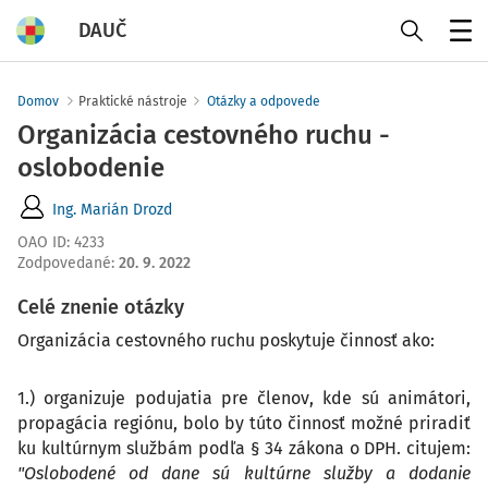
DAUČ
Menu
Domov
Praktické nástroje
Otázky a odpovede
Organizácia cestovného ruchu -
oslobodenie
Ing. Marián Drozd
OAO ID
:
4233
Zodpovedané
:
20. 9. 2022
Celé znenie otázky
Organizácia cestovného ruchu poskytuje činnosť ako:
1.) organizuje podujatia pre členov, kde sú animátori,
propagácia regiónu, bolo by túto činnosť možné priradiť
ku kultúrnym službám podľa § 34 zákona o DPH. citujem:
"Oslobodené od dane sú kultúrne služby a dodanie