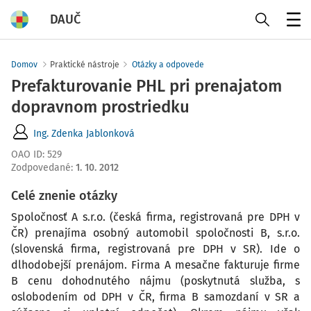
DAUČ
Menu
Domov
Praktické nástroje
Otázky a odpovede
Prefakturovanie PHL pri prenajatom
dopravnom prostriedku
Ing. Zdenka Jablonková
OAO ID
:
529
Zodpovedané
:
1. 10. 2012
Celé znenie otázky
Spoločnosť A s.r.o. (česká firma, registrovaná pre DPH v
ČR) prenajíma osobný automobil spoločnosti B, s.r.o.
(slovenská firma, registrovaná pre DPH v SR). Ide o
dlhodobejší prenájom. Firma A mesačne fakturuje firme
B cenu dohodnutého nájmu (poskytnutá služba, s
oslobodením od DPH v ČR, firma B samozdaní v SR a