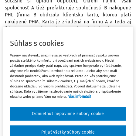
súčasne si uplatní odpočet). Okrem nájmu však
spoločnosť A tiež prefakturuje spoločnosti B nakúpené
PHL (firma B obdržala klientsku kartu, ktorou platí
nakúpené PHM. Karta je zriadená na firmu A a teda aj
faktúra za nakúpené PHM je dodaáateľom PHM
adresovaná firme A. Táto následne prefakturuje pohonné
Súhlas s cookies
látky firme B. Treba posudzovať dodanie tohto plnenia
ako dodanie tovaru? Ako v tomto prípade určiť miesto
Vážený návštevník, snažíme sa zo všetkých síl prinášať vysokú úroveň
zdaniteľného plnenia a povinnosť platiť DPH? Alebo je
používateľského komfortu pri používaní našich webstránok. Medzi
toto dodanie služby (náklady súvisiace s prenájmom
základné predpoklady patrí napr. aby správne fungovalo vyhľadávanie,
vozidla) a tým pádom je plnenie v ČR oslobodené a v SR
aby sme vás neobťažovali nevhodnou reklamou alebo aby sme mali
dostatok podnetov, ako web vylepšovať. Preto od Vás potrebujeme
samozdanené s nárokom na odpočítanie poločnosť B
súhlas so spracovaním súborov cookies, t. j. malých súborov, ktoré sa
povinná viesť evidenciu jázd a či si môže (za
dočasne ukladajú vo vašom prehliadači. Vopred ďakujeme za udelenie
predpokladu, že vozidlo využíva výlučne na
súhlasu. Dáta využijeme na zlepšovanie našich služieb a prispôsobenie
obsahu webu priamo Vám na mieru.
Viac informácií
podnikateľské účely) výdavky na automobil v plnej výške
uplatniť do nákladov.
Odmietnut nepovinné súbory cookie
Odpoveď
Prijať všetky súbory cookie