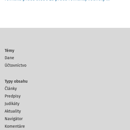
Témy
Dane
Účtovníctvo
Typy obsahu
Články
Predpisy
Judikáty
Aktuality
Navigátor
Komentáre