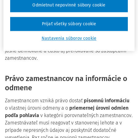
pravidlá
Odmietnut nepovinné súbory cookie
Zamestnávatelia musia zaviesť
štruktúry odmeňovania
založené na objektívnych kritériách (zložitosť,
Prijať všetky súbory cookie
zodpovednosť, namáhavosť, pracovné podmienky, mäkké
zručnosti), ktoré umožnia porovnanie „rovnakej práce
Nastavenia súborov cookie
alebo práce rovnakej hodnoty“. Tieto štruktúry musia byť
jasne definované a často aj prerokované so zástupcami
zamestnancov.
Právo zamestnancov na informácie o
odmene
Zamestnancom vzniká právo dostať
písomnú informáciu
o vlastnej úrovni odmeny a o
priemernej úrovni odmien
podľa pohlavia
v kategórii porovnateľných zamestnancov.
Zamestnávateľ musí reagovať v stanovenej lehote a v
prípade nepresných údajov aj poskytnúť dodatočné
vysvetlenia. Raz ročne je povinný zamestnancov