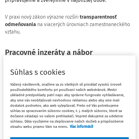
pripravujeme a zverejníme v najbližšej dobe.
V praxi nový zákon výrazne rozšíri
transparentnosť
odmeňovania
na viacerých úrovniach zamestnaneckého
vzťahu.
Pracovné inzeráty a nábor
Zamestnávatelia budú musieť už v pracovných ponukách
Súhlas s cookies
uvádzať
nástupnú odmenu alebo jej rozpätie
založené
na objektívnych kritériách podľa § 3 zákona č. 76/2026 Z. z.
Vážený návštevník, snažíme sa zo všetkých síl prinášať vysokú úroveň
Zároveň majú zákaz pýtať sa uchádzača na výšku jeho
používateľského komfortu pri používaní našich webstránok. Medzi
odmeny u súčasného či predchádzajúcich
základné predpoklady patrí napr. aby správne fungovalo vyhľadávanie,
aby sme vás neobťažovali nevhodnou reklamou alebo aby sme mali
zamestnávateľov. To má obmedziť „prenášanie“ historicky
dostatok podnetov, ako web vylepšovať. Preto od Vás potrebujeme
nízkych miezd a prispieť k férovejšiemu odmeňovaniu.
súhlas so spracovaním súborov cookies, t. j. malých súborov, ktoré sa
dočasne ukladajú vo vašom prehliadači. Vopred ďakujeme za udelenie
súhlasu. Dáta využijeme na zlepšovanie našich služieb a prispôsobenie
obsahu webu priamo Vám na mieru.
Viac informácií
Štruktúry odmeňovania a interné