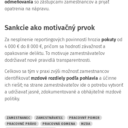
odmeňovania
so zástupcami zamestnancov a prijať
opatrenia na nápravu.
Sankcie ako motivačný prvok
Za nesplnenie reportingových povinností hrozia
pokuty
od
4 000 € do 8 000 €, pričom sa hodnotí závažnosť a
opakovanie deliktu. To motivuje zamestnávateľov
dodržiavať nové pravidlá transparentnosti.
Celkovo sa tým v praxi zvýši možnosť zamestnancov
identifikovať
mzdové rozdiely podľa pohlavia
a účinne
ich riešiť; na strane zamestnávateľov ide o potrebu vytvoriť
a udržiavať jasné, zdokumentované a obhájiteľné mzdové
politiky.
ZAMESTNANEC
ZAMESTNÁVATEĽ
PRACOVNÝ POMER
PRACOVNÉ PRÁVO
PRACOVNÁ ODMENA
MZDA