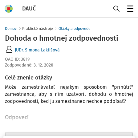
DAUČ
Menu
Domov
Praktické nástroje
Otázky a odpovede
Dohoda o hmotnej zodpovednosti
JUDr. Simona Laktišová
OAO ID
:
3819
Zodpovedané
:
3. 12. 2020
Celé znenie otázky
Môže zamestnávateľ nejakým spôsobom "prinútiť"
zamestnanca, aby s ním uzatvoril dohodu o hmotnej
zodpovednosti, keď ju zamestnanec nechce podpísať?
Odpoveď