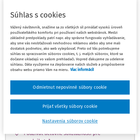
Máte predplatné?
Prihláste sa
Súhlas s cookies
Vážený návštevník, snažíme sa zo všetkých síl prinášať vysokú úroveň
používateľského komfortu pri používaní našich webstránok. Medzi
Zatiaľ ste si prečítali len začiatok...
základné predpoklady patrí napr. aby správne fungovalo vyhľadávanie,
aby sme vás neobťažovali nevhodnou reklamou alebo aby sme mali
dostatok podnetov, ako web vylepšovať. Preto od Vás potrebujeme
Celý dokument je len pre predplatiteľov.
súhlas so spracovaním súborov cookies, t. j. malých súborov, ktoré sa
dočasne ukladajú vo vašom prehliadači. Vopred ďakujeme za udelenie
súhlasu. Dáta využijeme na zlepšovanie našich služieb a prispôsobenie
Zaregistrujte sa a získajte
obsahu webu priamo Vám na mieru.
Viac informácií
zadarmo prístup k vybranému obsahu na
10 dní.
Odmietnut nepovinné súbory cookie
Vďaka registrácii si môžete
Prijať všetky súbory cookie
Prečítať platené články na portáli
Nastavenia súborov cookie
Prezerať predpisy
Používať účtovné súvzťažnosti pre