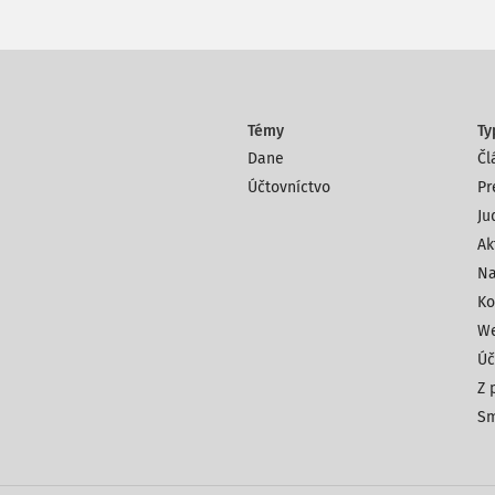
Témy
Ty
Dane
Čl
Účtovníctvo
Pr
Ju
Ak
Na
Ko
We
Úč
Z 
Sm