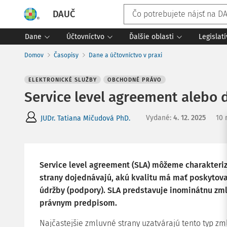
DAUČ
Dane
Účtovníctvo
Ďalšie oblasti
Legislat
Domov
Časopisy
Dane a účtovníctvo v praxi
ELEKTRONICKÉ SLUŽBY
OBCHODNÉ PRÁVO
Service level agreement alebo 
Vydané
:
4. 12. 2025
10 
JUDr. Tatiana Mičudová PhD.
Service level agreement (SLA) môžeme charakteriz
strany dojednávajú, akú kvalitu má mať poskytovan
údržby (podpory). SLA predstavuje inominátnu zml
právnym predpisom.
Najčastejšie zmluvné strany uzatvárajú tento typ zm