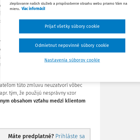
zlepšovanie našich služieb a prispôsobenie obsahu webu priamo Vám na
dodávateľa zaručuje pravidelný príjem za
mieru.
Viac informácií
šenia. Dodávateľ služby preberá na seba
Stiahnuť
ikácií alebo iného systémového
Prijať všetky súbory cookie
Poznámka
luvy upravená žiadnym právnym
Odmietnut nepovinné súbory cookie
 formu, neupravuje žiadny právny predpis
li zmluvných strán, ale obsah zmluvy
Nastavenia súborov cookie
 túto zmluvu uzavrú zmluvné strany v
ávateľom túto zmluvu neuzatvorí vôbec
apr. tým, že použijú nesprávny vzor
lnym obsahom vzťahu medzi klientom
sť detailného nastavenia obsahu zmluvy
ervice level agreement (SLA).
Máte predplatné?
Prihláste sa