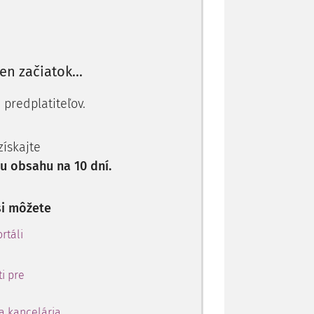
rcingovej zmluvy, kde sa
dodávateľ
upnosť softvéru, aplikácie, či iného
len začiatok...
toto riešenie patrí zákazníkovi, alebo ho
vy (napr. licenčnej
 predplatiteľov.
 získajte
 obsahu na 10 dní.
si môžete
rtáli
i pre
a kancelária