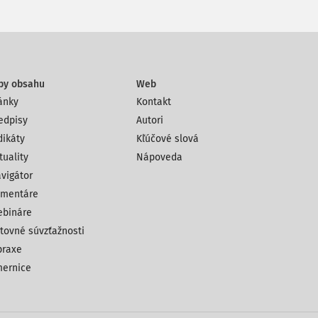
py obsahu
Web
ánky
Kontakt
edpisy
Autori
dikáty
Kľúčové slová
tuality
Nápoveda
vigátor
mentáre
bináre
tovné súvzťažnosti
praxe
ernice