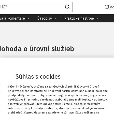
Mo
íva a komentáre
Časopisy
Praktické nástroje
dohoda o úrovni služieb
minút čítania
Zdroj
:
Dane a účtovníctvo v praxi 12/2025
Súhlas s cookies
Vytlačiť
ovať ako zmluvu, v ktorej si zmluvné
Vážený návštevník, snažíme sa zo všetkých síl prinášať vysokú úroveň
á služba a nastavujú si aj pravidlá jej
používateľského komfortu pri používaní našich webstránok. Medzi základné
uvu, ktorá nie je osobitne upravená
predpoklady patrí napr. aby správne fungovalo vyhľadávanie, aby sme vás
Obľúbené
neobťažovali nevhodnou reklamou alebo aby sme mali dostatok podnetov,
ako web vylepšovať. Preto od Vás potrebujeme súhlas so spracovaním
súborov cookies, t. j. malých súborov, ktoré sa dočasne ukladajú vo vašom
luvy pri dodávke softvéru, pričom SLA
prehliadači. Vopred ďakujeme za udelenie súhlasu. Dáta využijeme na
Zdieľať