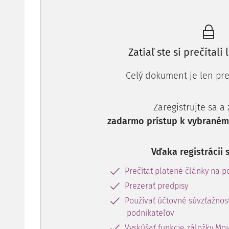
Opis servisných služieb
Service level agreement predstavuje typ tzv. outsou
služby zaväzuje zodpovedať za funkcionalitu a dost
Zatiaľ ste si prečítali 
systémového vybavenia
, a to bez ohľadu na to, či 
zákazník využíva na základe inej dodávateľskej zmlu
Celý dokument je len pre
Zaregistrujte sa a
zadarmo prístup k vybranému
Vďaka registrácii 
Prečítať platené články na po
Prezerať predpisy
Používať účtovné súvzťažnost
podnikateľov
Vyskúšať funkcie záložky Moj