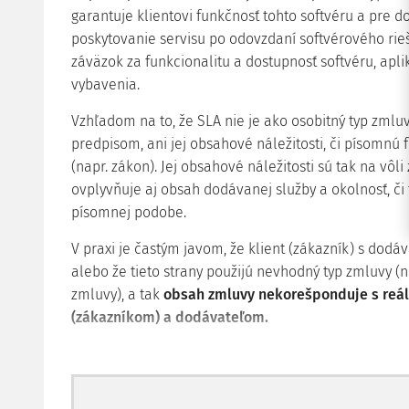
garantuje klientovi funkčnosť tohto softvéru a pre 
poskytovanie servisu po odovzdaní softvérového rie
záväzok za funkcionalitu a dostupnosť softvéru, apl
vybavenia.
Vzhľadom na to, že SLA nie je ako osobitný typ zm
predpisom, ani jej obsahové náležitosti, či písomnú
(napr. zákon). Jej obsahové náležitosti sú tak na vô
ovplyvňuje aj obsah dodávanej služby a okolnosť, či
písomnej podobe.
V praxi je častým javom, že klient (zákazník) s dod
alebo že tieto strany použijú nevhodný typ zmluvy (n
zmluvy), a tak
obsah zmluvy nekorešponduje s reá
(zákazníkom) a dodávateľom.
Tento článok má za cieľ priblížiť význam a dôležito
pri poskytovaní osobitného typu služieb, ktorou je s