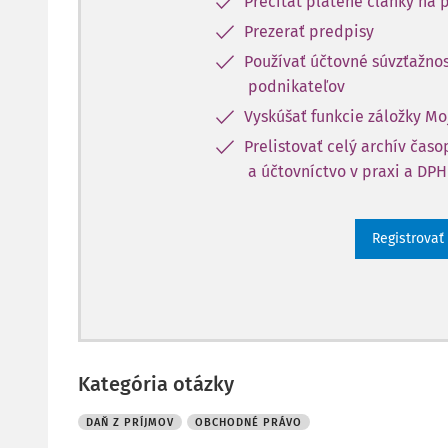
Prečítať platené články na p
Prezerať predpisy
Používať účtovné súvzťažnos
podnikateľov
Vyskúšať funkcie záložky Mo
Prelistovať celý archív čas
a účtovníctvo v praxi a DPH
Registrovať
Kategória otázky
DAŇ Z PRÍJMOV
OBCHODNÉ PRÁVO