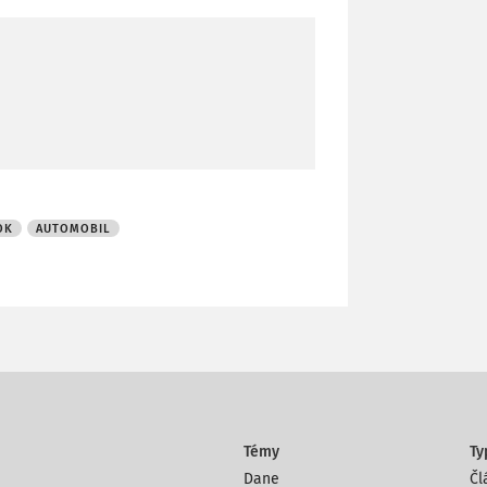
OK
AUTOMOBIL
Témy
Ty
Dane
Čl