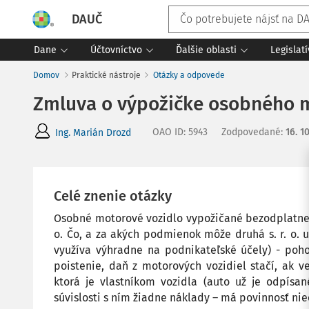
DAUČ
Dane
Účtovníctvo
Ďalšie oblasti
Legislat
Domov
Praktické nástroje
Otázky a odpovede
Zmluva o výpožičke osobného mo
OAO ID
:
5943
Zodpovedané
:
16. 1
Ing. Marián Drozd
Celé znenie otázky
Osobné motorové vozidlo vypožičané bezodplatne od 
o. Čo, a za akých podmienok môže druhá s. r. o. 
využíva výhradne na podnikateľské účely) - poho
poistenie, daň z motorových vozidiel stačí, ak 
ktorá je vlastníkom vozidla (auto už je odpísa
súvislosti s ním žiadne náklady – má povinnosť nie