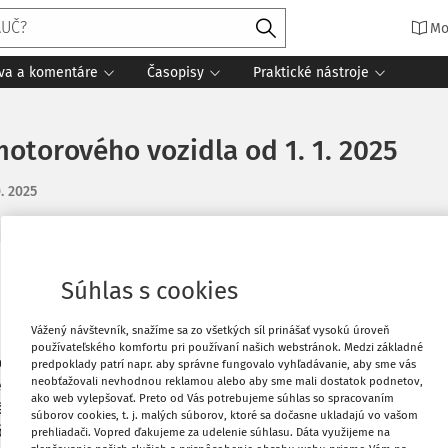
Mo
íva a komentáre
Časopisy
Praktické nástroje
torového vozidla od 1. 1. 2025
0. 2025
Obľúbené
Súhlas s cookies
jednej spoločnosti s. r. o. druhej s. r.
Vážený návštevník, snažíme sa zo všetkých síl prinášať vysokú úroveň
uplatniť ako daňové náklady (vozidlo sa
Stiahnuť
používateľského komfortu pri používaní našich webstránok. Medzi základné
nné látky - opravy + náhradné diely -
predpoklady patrí napr. aby správne fungovalo vyhľadávanie, aby sme vás
neobťažovali nevhodnou reklamou alebo aby sme mali dostatok podnetov,
vedie podrobnú knihu jázd? Prvá
s. r. o.
,
ako web vylepšovať. Preto od Vás potrebujeme súhlas so spracovaním
Vytlačiť
né účtovne aj daňovo) a neuplatňuje v
súborov cookies, t. j. malých súborov, ktoré sa dočasne ukladajú vo vašom
čo dodaňovať v súvislosti s výpožičkou?
prehliadači. Vopred ďakujeme za udelenie súhlasu. Dáta využijeme na