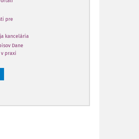
ortáli
ti pre
ja kancelária
opisov Dane
 v praxi