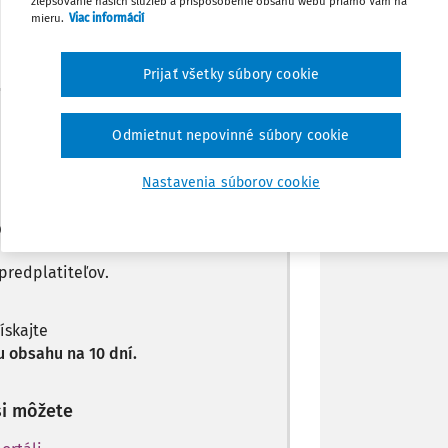
zlepšovanie našich služieb a prispôsobenie obsahu webu priamo Vám na
Zdieľať
mieru.
Viac informácií
Prijať všetky súbory cookie
Poznámka
Máte predplatné?
Prihláste sa
Odmietnut nepovinné súbory cookie
Nastavenia súborov cookie
len začiatok...
predplatiteľov.
získajte
 obsahu na 10 dní.
si môžete