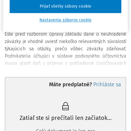
základ dane znížiť. Vyplýva to
z § 17 ods. 32 ZDP.
Prijať všetky súbory cookie
Nastavenia súborov cookie
Prečo zdaňovať záväzky
Ešte pred rozborom úpravy základu dane o neuhradené
záväzky je vhodné uviesť niekoľko relevantných súvislostí
týkajúcich sa otázky, prečo vôbec záväzky zdaňovať.
Podnikatelia účtujúci v sústave podvojného účtovníctva
musia platiť daň z príjmov z pohľadávok (zaúčtovaných
výnosov) bez toho aby ich inkasovali. Navyše sú povinní v
určitých prípadoch platiť daň z príjmov aj zo záväzkov,
Máte predplatné?
Prihláste sa
ktoré neuhradili. Na prvý pohľad táto povinnosť zdaňovať
záväzky vyzerá ako negatívna motivácia - zaplať, aby si
nemusel zdaniť. Vytvára to dojem, akoby dane v tomto
prípade ovplyvňovali a pôsobili rušivo na voľný trh, v
ktorom sa všetky ekonomické rozhodnutia (vrátane
Zatiaľ ste si prečítali len začiatok...
určenia ceny, pohybu peňazí, tovarov a služieb)
odohrávajú na základe slobodných dobrovoľných