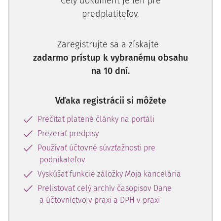
Celý dokument je len pre
rozhodnutí zúčastnených strán (predávajúci a kupujúci)
predplatiteľov.
bez donucovacej sily. Pri podrobnejšom pohľade na vec
však možno dospieť k záveru, že práve nezdaňovanie
Zaregistrujte sa a získajte
neuhradených záväzkov by spôsobilo narušenie voľného
zadarmo prístup k vybranému obsahu
trhu.
na 10 dní.
Pre dlžníka, ktorý vedie podvojné účtovníctvo, aj
neuhradený záväzok predstavuje daňový náklad. Takže
Vďaka registrácii si môžete
dlžník, ktorý neplatí, zarobí napr. pri kúpe tovaru hneď
trikrát:
Prečítať platené články na portáli
Prezerať predpisy
od predávajúceho (veriteľa) získa bezodplatne tovar,
ktorý môže okamžite zo ziskom predať,
Používať účtovné súvzťažnosti pre
zostanú mu k dispozícii peniaze ušetrené takouto
podnikateľov
kúpou,
Vyskúšať funkcie záložky Moja kancelária
napriek tomu, že dlh nezaplatí, zníži mu vzniknutý
Prelistovať celý archív časopisov Dane
náklad účtovný aj daňový základ, a tak ešte ušetrí na
a účtovníctvo v praxi a DPH v praxi
dani z príjmov.