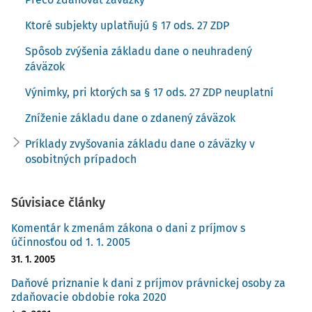
nasledujúcich troch rokoch. V týchto nasledujúcich rokoch
Ktoré subjekty uplatňujú § 17 ods. 27 ZDP
môže už mať veriteľ napríklad aj kvôli tejto pohľadávke
existenčné problémy a vykazovať stratu.
Spôsob zvýšenia základu dane o neuhradený
záväzok
Ako recipročné riešenie problému s vymáhateľnosťou
Výnimky, pri ktorých sa § 17 ods. 27 ZDP neuplatní
práva na strane veriteľa daňová legislatíva zaviedla
daňový postih nesolídneho dlžníka, ktorému je dočasne
Zníženie základu dane o zdanený záväzok
odňaté právo na daňový účinok neuhradeného záväzku, a
Príklady zvyšovania základu dane o záväzky v
to až do doby jeho skutočnej úhrady. Zaviedlo sa teda u
osobitných prípadoch
dlžníka postupné zvyšovanie základu dane o neuhradené
záväzky, ktoré je zhodné s časovým testom pre zníženie
základu dane prostredníctvom opravných položiek k
Súvisiace články
neuhradeným pohľadávkam u veriteľa.
Komentár k zmenám zákona o dani z príjmov s
účinnosťou od 1. 1. 2005
Ako ovplyvňuje nesplnený peňažný záväzok základ dane
31. 1. 2005
veriteľa a dlžníka vysvetľuje nasledujúci príklad:
Daňové priznanie k dani z príjmov právnickej osoby za
zdaňovacie obdobie roka 2020
Príklad č. 1: