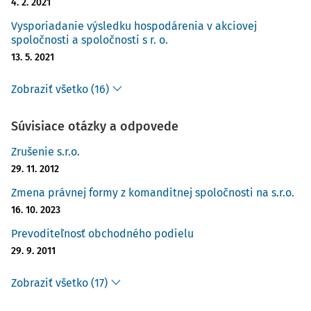
4. 2. 2021
Spoločnosť A (kupujúci a dlžník) uzavrela v roku
Vysporiadanie výsledku hospodárenia v akciovej
2020 zmluvu na nákup materiálu so spoločnosťou B
spoločnosti a spoločnosti s r. o.
(predávajúci a veriteľ), pričom dohodnutú kúpnu
13. 5. 2021
cenu 10 000 €, splatnú 1.6.2020, nikdy nezaplatila.
Zobraziť všetko (16)
Spoločnosť A zaúčtovala predmetný obchodný
záväzok do svojho účtovníctva v roku 2020 vo výške
Súvisiace otázky a odpovede
10 000 € účtovným zápisom MD 501/D 321, čím si
zároveň znížila základ dane z príjmov. Spoločnosť B
Zrušenie s.r.o.
zaúčtovala predmetnú pohľadávku za predaj tovaru
29. 11. 2012
účtovným zápisom MD 642/D 311, čím si zvýšila
Zmena právnej formy z komanditnej spoločnosti na s.r.o.
základ dane z príjmov.
16. 10. 2023
Keďže ani po viacerých urgenciách spoločnosť A
Prevoditeľnosť obchodného podielu
dlžnú sumu neuhradila, spoločnosť B využila
29. 9. 2011
možnosti ustanovenia § 20 ods. 14 ZDP a k tejto
neuhradenej pohľadávke (10 000 €) po 360 dňoch od
Zobraziť všetko (17)
splatnosti, t.j. v roku 2021 začala tvoriť daňovo
uznanú opravnú položku vo výške 20 %, t.j. v sume 2