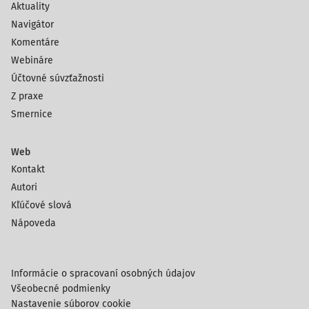
Aktuality
povinný za toto zdaňovacie obdobie zvýšiť základ
Navigátor
dane minimálne o 30 % menovitej hodnoty záväzku
Komentáre
(3 000 €), aby c
Webináre
Účtovné súvzťažnosti
Z praxe
Smernice
Web
Kontakt
Autori
Kľúčové slová
Nápoveda
Informácie o spracovaní osobných údajov
Všeobecné podmienky
Nastavenie súborov cookie