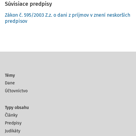
Súvisiace predpisy
000 €. V roku 2022 bude neuhradená pohľadávka po
splatnosti viac ako 720 dní, v tomto zdaňovacom
Zákon č. 595/2003 Z.z. o dani z príjmov v znení neskorších
predpisov
období teda uplatní spoločnosť B do daňových
výdavkov opravnú položku až do výšky 50 %
menovitej hodnoty pohľadávky, t.j. sumu 3 000 € (30
% neuhradenej pohľadávky). Až po 1 080 dňoch od
splatnosti pohľadávky, t.j. v zdaňovacom období roka
2023 dosiahne opravná položka uplatnená v
daňových výdavkoch maximálnu výšku 100 %, teda
plných 10 000 €.
Témy
Dane
Z pohľadu dlžníka - spoločnosti A k 31.12.2021
Účtovníctvo
uplynulo viac ako 360 dní od splatnosti záväzku,
preto je povinná podľa § 17 ods. 27 ZDP zvýšiť základ
Typy obsahu
dane za zdaňovacie obdobie roka 2021 minimálne o
Články
20 % menovitej hodnoty neuhradeného záväzku, t .j.
Predpisy
o sumu 2 000 €. K 31.12.2022 uplynula od splatnosti
Judikáty
záväzku doba dlhšia ako 720 dní, preto bude dlžník A