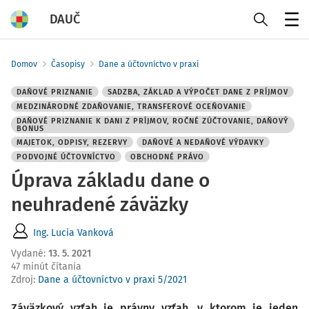
DAUČ
Menu
Domov
Časopisy
Dane a účtovníctvo v praxi
DAŇOVÉ PRIZNANIE
SADZBA, ZÁKLAD A VÝPOČET DANE Z PRÍJMOV
MEDZINÁRODNÉ ZDAŇOVANIE, TRANSFEROVÉ OCEŇOVANIE
DAŇOVÉ PRIZNANIE K DANI Z PRÍJMOV, ROČNÉ ZÚČTOVANIE, DAŇOVÝ
BONUS
MAJETOK, ODPISY, REZERVY
DAŇOVÉ A NEDAŇOVÉ VÝDAVKY
PODVOJNÉ ÚČTOVNÍCTVO
OBCHODNÉ PRÁVO
Úprava základu dane o
neuhradené záväzky
Ing. Lucia Vanková
Vydané
:
13. 5. 2021
47 minút čítania
Zdroj
:
Dane a účtovníctvo v praxi 5/2021
Záväzkový vzťah je právny vzťah, v ktorom je jeden