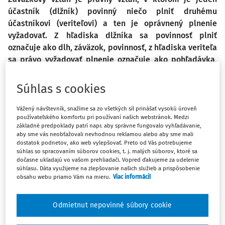
účastník (dlžník) povinný niečo plniť druhému
účastníkovi (veriteľovi) a ten je oprávnený plnenie
vyžadovať. Z hľadiska dlžníka sa povinnosť plniť
označuje ako dlh, záväzok, povinnosť, z hľadiska veriteľa
sa právo vyžadovať plnenie označuje ako pohľadávka,
právo. Daňová legislatíva upravuje vplyv záväzkových
vzťahov na daň z príjmov na strane veriteľa aj na strane
Súhlas s cookies
dlžníka. Aké sú dopady neuhradených záväzkov na
základ dane z príjmov u dlžníka, vysvetľujeme v tomto
Vážený návštevník, snažíme sa zo všetkých síl prinášať vysokú úroveň
používateľského komfortu pri používaní našich webstránok. Medzi
článku.
základné predpoklady patrí napr. aby správne fungovalo vyhľadávanie,
aby sme vás neobťažovali nevhodnou reklamou alebo aby sme mali
dostatok podnetov, ako web vylepšovať. Preto od Vás potrebujeme
Zákon č. 595/2003 Z.z. o dani z príjmov v z. n. p. (ďalej len "ZDP") vplyv
súhlas so spracovaním súborov cookies, t. j. malých súborov, ktoré sa
neuhradených záväzkov na základ dane upravuje
v § 17 ods. 27
.
dočasne ukladajú vo vašom prehliadači. Vopred ďakujeme za udelenie
súhlasu. Dáta využijeme na zlepšovanie našich služieb a prispôsobenie
Uvedené ustanovenie vyžaduje, aby daňovník v stanovených
obsahu webu priamo Vám na mieru.
Viac informácií
prípadoch a za stanovených podmienok zvýšil základ dane o výšku
záväzku, to znamená, aby sumu neuhradeného záväzku zdanil.
Odmietnut nepovinné súbory cookie
Následne, po splatení alebo odpise takto zdanených záväzkov, má
daňovník možnosť o sumu uhradeného alebo odpísaného záväzku