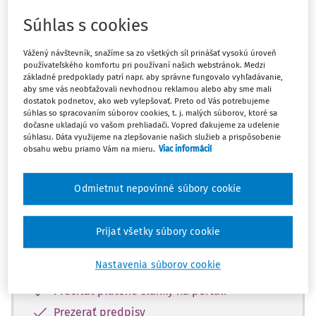
Súhlas s cookies
Máte predplatné?
Prihláste sa
Vážený návštevník, snažíme sa zo všetkých síl prinášať vysokú úroveň
používateľského komfortu pri používaní našich webstránok. Medzi
základné predpoklady patrí napr. aby správne fungovalo vyhľadávanie,
aby sme vás neobťažovali nevhodnou reklamou alebo aby sme mali
dostatok podnetov, ako web vylepšovať. Preto od Vás potrebujeme
súhlas so spracovaním súborov cookies, t. j. malých súborov, ktoré sa
Zatiaľ ste si prečítali len začiatok...
dočasne ukladajú vo vašom prehliadači. Vopred ďakujeme za udelenie
súhlasu. Dáta využijeme na zlepšovanie našich služieb a prispôsobenie
Celý dokument je len pre predplatiteľov.
obsahu webu priamo Vám na mieru.
Viac informácií
Odmietnut nepovinné súbory cookie
Zaregistrujte sa a získajte
zadarmo prístup k vybranému obsahu na
10 dní.
Prijať všetky súbory cookie
Vďaka registrácii si môžete
Nastavenia súborov cookie
Prečítať platené články na portáli
Prezerať predpisy