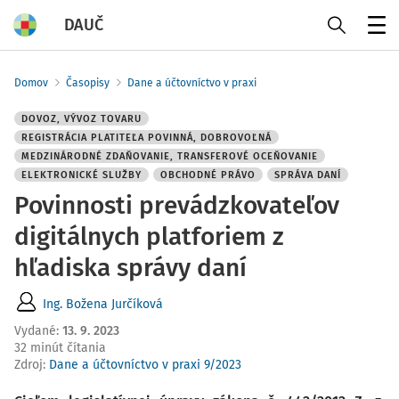
DAUČ
Menu
Domov
Časopisy
Dane a účtovníctvo v praxi
DOVOZ, VÝVOZ TOVARU
REGISTRÁCIA PLATITEĽA POVINNÁ, DOBROVOĽNÁ
MEDZINÁRODNÉ ZDAŇOVANIE, TRANSFEROVÉ OCEŇOVANIE
ELEKTRONICKÉ SLUŽBY
OBCHODNÉ PRÁVO
SPRÁVA DANÍ
Povinnosti prevádzkovateľov
digitálnych platforiem z
hľadiska správy daní
Ing. Božena Jurčíková
Vydané
:
13. 9. 2023
32 minút čítania
Zdroj
:
Dane a účtovníctvo v praxi 9/2023