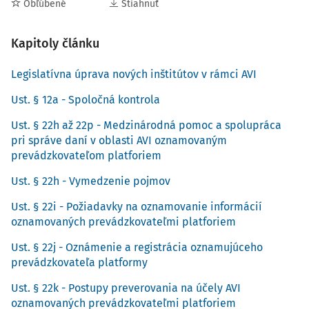
Obľúbené
Stiahnuť
členských štátov už niekoľko rokov.
Zavedením AVI oznamovaných prevádzkovateľmi digitálnych
Kapitoly článku
platforiem nedochádza k vytvoreniu bariér na trhu. Požiadavka na
oznamovanie informácií o predávajúcich a ich príjmoch
Legislatívna úprava nových inštitútov v rámci AVI
dosahovaných prostredníctvom platforiem vytvára porovnateľné
Ust. § 12a - Spoločná kontrola
podmienky s tradičnými podnikateľskými postupmi, pri ktorých má
finančná správa prehľad a informácie o príjmoch daňových subjektov
Ust. § 22h až 22p - Medzinárodná pomoc a spolupráca
- predávajúcich tovary alebo poskytujúcich služby; tieto legislatívne
pri správe daní v oblasti AVI oznamovaným
úpravy nevytvárajú špeciálne režimy pre malé a stredné podniky,
prevádzkovateľom platforiem
keďže sa predpokladá, že prevádzkovateľmi platforiem sú veľké
Ust. § 22h - Vymedzenie pojmov
subjekty a tiež neovplyvňujú uplatnenie slovenských podnikateľov na
zahraničných trhoch vzhľadom na to, že smernicu DAC7 majú
Ust. § 22i - Požiadavky na oznamovanie informácií
oznamovaných prevádzkovateľmi platforiem
povinnosť implementovať všetky členské štáty a pravidlá budú
rovnaké vo všetkých členských štátoch.
Ust. § 22j - Oznámenie a registrácia oznamujúceho
prevádzkovateľa platformy
Na podnikateľské prostredie budú mať vplyv sankcie za nesplnenie
povinností prevádzkovateľom platforiem, ktoré zohľadňujú splnenie
Ust. § 22k - Postupy preverovania na účely AVI
požiadavky smernice Rady a sú stanovené tak, aby boli primerané,
oznamovaných prevádzkovateľmi platforiem