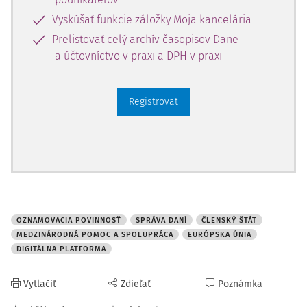
bude možné overiť, či daňovník priznal aj príjmy dosiahnuté cez
Vyskúšať funkcie záložky Moja kancelária
digitálne platformy. Pozitívny vplyv na štátny rozpočet možno očakávať
Prelistovať celý archív časopisov Dane
v rámci preverovania prijatých informácií tak zo zahraničia, ale aj od
a účtovníctvo v praxi a DPH v praxi
prevádzkovateľov digitálnych platforiem v SR o slovenských
predávajúcich ako aj v rámci dobrovoľného plnenia daňových
povinností z tejto oblasti. Finančná správa tak bude mať k dispozícii
Registrovať
informácie o príjmoch predávajúcich podnikateľov dosiahnutých cez
digitálne platformy a bude aj v ich záujme tieto príjmy aj priznať a
zdaniť za príslušné zdaňovacie obdobie. Prijaté informácie bude
možné využiť aj na kontrolu priznanej a zaplatenej DPH, ako aj na
účely kontroly miestnych daní - dane z nehnuteľností.
Nie menej dôležitým inštitútom, ktorý si vyžiadala prax a doplnil sa do
OZNAMOVACIA POVINNOSŤ
SPRÁVA DANÍ
ČLENSKÝ ŠTÁT
tohto zákona je
zavedenie nového inštitútu za účelom zvýšenia
MEDZINÁRODNÁ POMOC A SPOLUPRÁCA
EURÓPSKA ÚNIA
daňovej transparentnosti, ktorým je "spoločná kontrola" vykonávaná
DIGITÁLNA PLATFORMA
v spoluprácu jedného alebo viacerých členských štátov.
Ide o
podobný inštitút ako sú simultánne kontroly, ktoré sa vykonávajú u
Vytlačiť
Zdieľať
Poznámka
vybraných daňových subjektov po dohode s príslušnými orgánmi