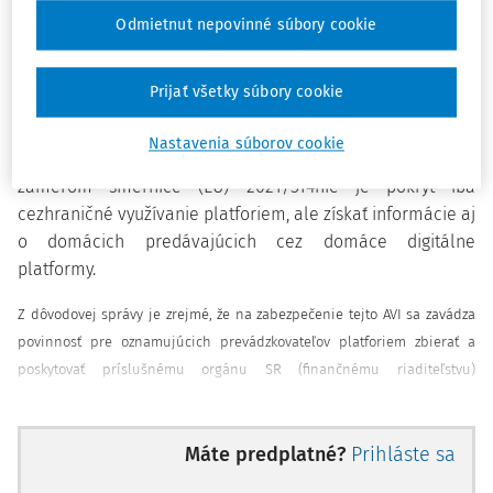
doplneniu pôvodnej smernice predchádzala podrobná
Odmietnut nepovinné súbory cookie
analýza rýchlo sa rozvíjajúcej digitalizácie ekonomiky.
Práve v tomto období rozšírená AVI pomôže daňovým
Prijať všetky súbory cookie
správam členských štátov pri správnom vyčíslení
zdaniteľných príjmov osôb predávajúcich prostredníctvom
Nastavenia súborov cookie
digitálnych platforiem bez ich fyzickej prítomnosti. Preto
zámerom smernice (EÚ) 2021/514nie je pokryť iba
cezhraničné využívanie platforiem, ale získať informácie aj
o domácich predávajúcich cez domáce digitálne
platformy.
Z dôvodovej správy je zrejmé, že na zabezpečenie tejto AVI sa zavádza
povinnosť pre oznamujúcich prevádzkovateľov platforiem zbierať a
poskytovať príslušnému orgánu SR (finančnému riaditeľstvu)
informácie o predávajúcich podliehajúcich oznamovaniu, ktorí aktívne
predávajú tovary a poskytujú služby prostredníctvom platforiem. Ide o
Máte predplatné?
Prihláste sa
platformy ponúkajúce predaj tovaru, prenájom dopravných
prostriedkov a nehnuteľného majetku, ako aj poskytovanie rôznych