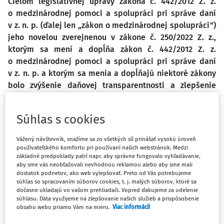
Cieľom legislatívnej úpravy zákona č. 442/2012 Z. z.
o medzinárodnej pomoci a spolupráci pri správe daní
v z. n. p. (ďalej len „zákon o medzinárodnej spolupráci“)
jeho novelou zverejnenou v zákone č. 250/2022 Z. z.,
ktorým sa mení a dopĺňa zákon č. 442/2012 Z. z.
o medzinárodnej pomoci a spolupráci pri správe daní
v z. n. p. a ktorým sa menia a dopĺňajú niektoré zákony
bolo zvýšenie daňovej transparentnosti a zlepšenie
fungovania existujúcich nástrojov medzinárodnej
administratívnej spolupráce pri správe daní. Tento cieľ
Súhlas s cookies
legislatívnej úpravy zákona o medzinárodnej spolupráci
sa má dosiahnuť implementáciou smernice Rady (EÚ)
Vážený návštevník, snažíme sa zo všetkých síl prinášať vysokú úroveň
2021/514 z 22. 3. 2021, ktorou sa mení smernica
používateľského komfortu pri používaní našich webstránok. Medzi
2011/16/EÚ o administratívnej spolupráci v oblasti daní
základné predpoklady patrí napr. aby správne fungovalo vyhľadávanie,
aby sme vás neobťažovali nevhodnou reklamou alebo aby sme mali
(Ú. v. EÚ L 104, 25. 3. 2021), ktorá je označovaná ako DAC7
dostatok podnetov, ako web vylepšovať. Preto od Vás potrebujeme
(ďalej len „smernica DAC7“).
súhlas so spracovaním súborov cookies, t. j. malých súborov, ktoré sa
dočasne ukladajú vo vašom prehliadači. Vopred ďakujeme za udelenie
súhlasu. Dáta využijeme na zlepšovanie našich služieb a prispôsobenie
obsahu webu priamo Vám na mieru.
Viac informácií
Podnetom na legislatívnu úpravu tohto zákona rozšírením
automatickej výmeny informácii (AVI) ako aj samotnému