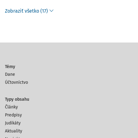
Zobraziť všetko (17)
Témy
Dane
Účtovníctvo
Typy obsahu
Články
Predpisy
Judikáty
Aktuality