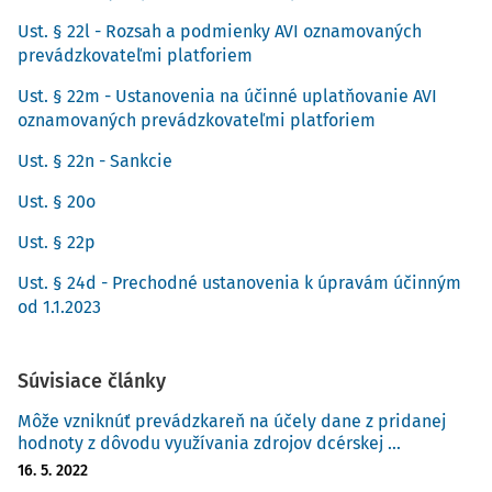
odrádzajúce povinnosti neplniť, ale účinné. Výška sankcií zohľadňuje
Ust. § 22l - Rozsah a podmienky AVI oznamovaných
závažnosť nesplnenej povinnosti, či ide o nesplnenie niektorej z
prevádzkovateľmi platforiem
oznamovacích povinností, o nesplnenie registračnej povinnosti alebo
Ust. § 22m - Ustanovenia na účinné uplatňovanie AVI
neplnenie povinností týkajúcich sa postupov preverovania.
Za
oznamovaných prevádzkovateľmi platforiem
nesplnenie oznamovacej povinnosti uloží daňový úrad
oznamujúcemu prevádzkovateľovi platformy pokutu do výšky 3 000
Ust. § 22n - Sankcie
€, za nesplnenie registračnej povinnosti pokutu do výšky 5 000 € a za
Ust. § 20o
nesplnenie povinností oznamovania informácií príslušnému orgánu
SR a nesplnenie postupov preverovania do výšky 10 000 €. Ak
Ust. § 22p
nedôjde k splneniu povinností po výzve daňového úradu, pokuty sa
Ust. § 24d - Prechodné ustanovenia k úpravám účinným
uložia aj opakovane.
od 1.1.2023
Súvisiace články
Môže vzniknúť prevádzkareň na účely dane z pridanej
hodnoty z dôvodu využívania zdrojov dcérskej ...
16. 5. 2022