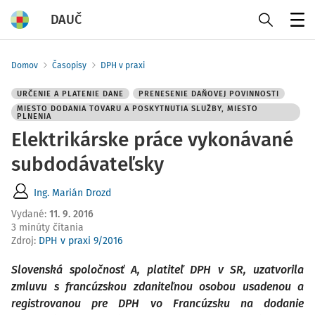
DAUČ
Menu
Domov
Časopisy
DPH v praxi
URČENIE A PLATENIE DANE
PRENESENIE DAŇOVEJ POVINNOSTI
MIESTO DODANIA TOVARU A POSKYTNUTIA SLUŽBY, MIESTO
PLNENIA
Elektrikárske práce vykonávané
subdodávateľsky
Ing. Marián Drozd
Vydané
:
11. 9. 2016
3 minúty čítania
Zdroj
:
DPH v praxi 9/2016
Slovenská spoločnosť A, platiteľ DPH v SR, uzatvorila
zmluvu s francúzskou zdaniteľnou osobou usadenou a
registrovanou pre DPH vo Francúzsku na dodanie