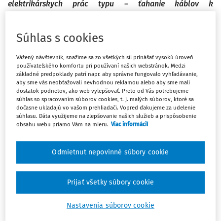
elektrikárskych prác typu – ťahanie káblov k
rozvádzačom, zapájanie skríň, zapájanie pneumatických
stolov, montáž čidiel do linky, montáž vzduchových hadíc
Súhlas s cookies
k zariadeniam. Pod IČ DPH SK si objednala elektrikárske
práce od slovenskej spoločnosti B, platiteľa DPH. Práce
Vážený návštevník, snažíme sa zo všetkých síl prinášať vysokú úroveň
prebiehajú v automobilovom závode vo Francúzsku. Sú
používateľského komfortu pri používaní našich webstránok. Medzi
tieto práce úzko spojené s nehnuteľnosťou podľa § 16 ods.
základné predpoklady patrí napr. aby správne fungovalo vyhľadávanie,
aby sme vás neobťažovali nevhodnou reklamou alebo aby sme mali
1 zákona o DPH, alebo dodanie služby sa určí podľa § 15
dostatok podnetov, ako web vylepšovať. Preto od Vás potrebujeme
ods. 1 zákona o DPH? Aplikuje sa na dodanie služby
súhlas so spracovaním súborov cookies, t. j. malých súborov, ktoré sa
dočasne ukladajú vo vašom prehliadači. Vopred ďakujeme za udelenie
prenesenie daňovej povinnosti na slovenského odberateľa
súhlasu. Dáta využijeme na zlepšovanie našich služieb a prispôsobenie
podľa § 69 ods. 12 písm. j)? Ako posúdiť uvedené
obsahu webu priamo Vám na mieru.
Viac informácií
elektrikárske práce? Vystaví slovenská spoločnosť B
spoločnosti A faktúru so slovenskou DPH?
Odmietnut nepovinné súbory cookie
Podľa Metodického pokynu k uplatneniu dane z pridanej
Prijať všetky súbory cookie
hodnoty pri službách vzťahujúcich sa na nehnuteľnosť,
ktoré vydalo Finančné riaditeľstvo SR, montážne a
Nastavenia súborov cookie
inštalačné práce strojov a zariadení, napríklad
elektrotechnických zariadení pri výstavbe elektrárne,