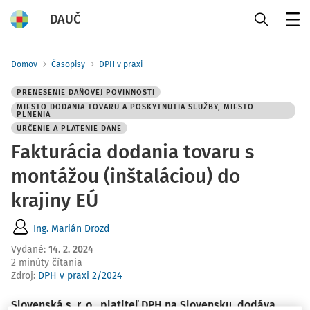
DAUČ
Menu
Domov
Časopisy
DPH v praxi
PRENESENIE DAŇOVEJ POVINNOSTI
MIESTO DODANIA TOVARU A POSKYTNUTIA SLUŽBY, MIESTO
PLNENIA
URČENIE A PLATENIE DANE
Fakturácia dodania tovaru s
montážou (inštaláciou) do
krajiny EÚ
Ing. Marián Drozd
Vydané
:
14. 2. 2024
2 minúty čítania
Zdroj
:
DPH v praxi 2/2024
Slovenská s. r. o., platiteľ DPH na Slovensku, dodáva