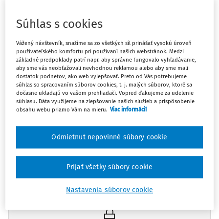
schodovú konštrukciu, ktorú následne montuje na
nehnuteľnosť v Nemecku. Dodáva tovar s inštaláciou
Súhlas s cookies
podľa
§ 13 ods. 1 písm. b) zákona č. 222/2004 Z.z.
o dani
Vážený návštevník, snažíme sa zo všetkých síl prinášať vysokú úroveň
z pridanej hodnoty v z. n. p. (ďalej len "
zákon o DPH
"), a
používateľského komfortu pri používaní našich webstránok. Medzi
teda miesto dodania by malo byť tam, kde je tovar
základné predpoklady patrí napr. aby správne fungovalo vyhľadávanie,
aby sme vás neobťažovali nevhodnou reklamou alebo aby sme mali
zmontovaný.
dostatok podnetov, ako web vylepšovať. Preto od Vás potrebujeme
súhlas so spracovaním súborov cookies, t. j. malých súborov, ktoré sa
Slovenská firma dodá tento tovar s inštaláciou
dočasne ukladajú vo vašom prehliadači. Vopred ďakujeme za udelenie
nemeckej firme, platiteľovi DPH v Nemecku. Má byť
súhlasu. Dáta využijeme na zlepšovanie našich služieb a prispôsobenie
obsahu webu priamo Vám na mieru.
Viac informácií
faktúra vystavená bez slovenskej DPH s poznámkou
"prenesenie daňovej povinnosti"? A podáva sa v
Odmietnut nepovinné súbory cookie
takomto prípad
Prijať všetky súbory cookie
Máte predplatné?
Prihláste sa
Nastavenia súborov cookie