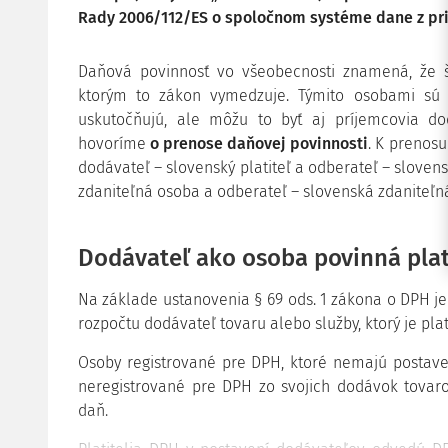
Rady 2006/112/ES o spoločnom systéme dane z prid
Daňová povinnosť vo všeobecnosti znamená, že š
ktorým to zákon vymedzuje. Týmito osobami sú 
uskutočňujú, ale môžu to byť aj príjemcovia d
hovoríme
o prenose daňovej povinnosti
. K prenos
dodávateľ – slovenský platiteľ a odberateľ – slovens
zdaniteľná osoba a odberateľ – slovenská zdaniteľn
Dodávateľ ako osoba povinná plat
Na základe ustanovenia § 69 ods. 1 zákona o DPH j
rozpočtu dodávateľ tovaru alebo služby, ktorý je pla
Osoby registrované pre DPH, ktoré nemajú postaven
neregistrované pre DPH zo svojich dodávok tovar
daň.