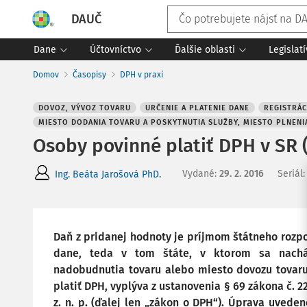
DAUČ
Dane
Účtovníctvo
Ďalšie oblasti
Legislat
Domov
Časopisy
DPH v praxi
DOVOZ, VÝVOZ TOVARU
URČENIE A PLATENIE DANE
REGISTRÁC
MIESTO DODANIA TOVARU A POSKYTNUTIA SLUŽBY, MIESTO PLNENI
Osoby povinné platiť DPH v SR (
Vydané
:
29. 2. 2016
Seriál
Ing. Beáta Jarošová PhD.
Daň z pridanej hodnoty je príjmom štátneho rozp
dane, teda v tom štáte, v ktorom sa nachád
nadobudnutia tovaru alebo miesto dovozu tovaru.
platiť DPH, vyplýva z ustanovenia § 69 zákona č. 22
z. n. p. (ďalej len „zákon o DPH“). Úprava uved