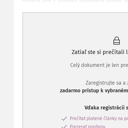
Platitelia DPH v postavení dodávateľov odvedú D
uvedú v riadkoch 04 (základná sadzba dane) al
priznania k DPH.
Zahraničný prenos daňovej povinn
Podľa § 69 ods. 2 a 3 zákona o DPH
pri dodaní slu
Zatiaľ ste si prečítali 
osobou slovenskému odberateľovi
, ktorým je zda
právnická nezdaniteľná osoba,
má povinnosť platiť
Celý dokument je len pre
Dôsledkom prenosu daňovej povinnosti na slo
zdaniteľná osoba nemusí v SR registrovať podľa § 
Zaregistrujte sa a
neho odvedie tuzemská osoba ako príjemca tovaru a
zadarmo prístup k vybranému
K povinnosti preniesť daňovú povinnosť zo zahran
príjemcu v SR dochádza:
Vďaka registrácii 
Podľa § 69 ods. 2 zákona o DPH, kedy je daň
Prečítať platené články na po
zdaniteľnú osobu v SR, ide o služby uvedené v
(služby súvisiace s nehnuteľnosťou, krátkodobý
Prezerať predpisy