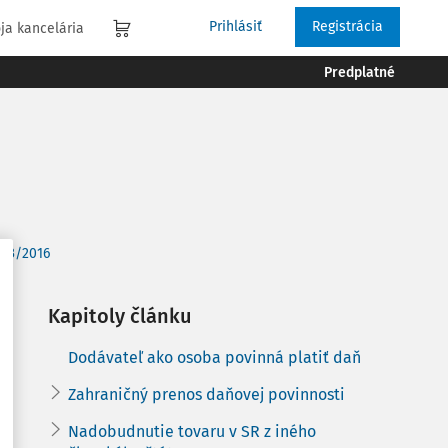
Prihlásiť
Registrácia
ja kancelária
Predplatné
i 3/2016
Kapitoly článku
Dodávateľ ako osoba povinná platiť daň
Zahraničný prenos daňovej povinnosti
Nadobudnutie tovaru v SR z iného