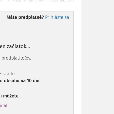
PH na základe daňového priznania. Daň
ebo 02 (znížená sadzba dane) daňového
Máte predplatné?
Prihláste sa
osti
žieb a tovarov zahraničnou zdaniteľnou
len začiatok...
niteľná osoba a v niektorých prípadoch aj
 DPH v SR odberateľ
.
 predplatiteľov.
venského podnikateľa sa zahraničná
5 zákona o DPH, keďže štátu daň namiesto
 získajte
lebo služby.
 obsahu na 10 dní.
ičného dodá­vateľa neusadeného v SR na
si môžete
ová povinnosť prenesená na príjemcu –
rtáli
 § 16 ods. 1 až 4, 10 a 11 zákona o DPH
 nájom dopravných prostriedkov, vstupné