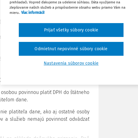
prehliadači. Vopred ďakujeme za udelenie súhlasu. Dáta využijeme na
anej hodnoty (články 193 až 205).
Zdieľať
zlepšovanie našich služieb a prispôsobenie obsahu webu priamo Vám na
mieru.
Viac informácií
tátu vzniká právo žiadať daň od osôb,
Stiahnuť
štandardne dodávatelia, ktorí dodávku
Prijať všetky súbory cookie
odávky – odberatelia. V takom prípade
Poznámka
u daňovej povinnosti môže dôjsť vo vzťahu
Odmietnut nepovinné súbory cookie
ký platiteľ, alebo dodávateľ – zahraničná
á osoba.
Nastavenia súborov cookie
iť daň
e osobou povinnou platiť DPH do štátneho
titeľom dane.
ie platiteľa dane, ako aj ostatné osoby
ov a služieb nemajú povinnosť odvádzať