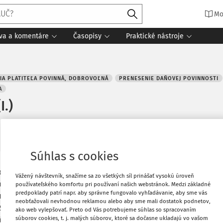
Mo
íva a komentáre
Časopisy
Praktické nástroje
IA PLATITEĽA POVINNÁ, DOBROVOĽNÁ
PRENESENIE DAŇOVEJ POVINNOSTI
A
I.)
:
Osoby povinné platiť DPH v SR
35 minút čítania
Zdroj
:
DPH v prax
Súhlas s cookies
očtu toho štátu, v ktorom je predmetom
Vytlačiť
Vážený návštevník, snažíme sa zo všetkých síl prinášať vysokú úroveň
za miesto dodania tovaru, služby,
používateľského komfortu pri používaní našich webstránok. Medzi základné
predpoklady patrí napr. aby správne fungovalo vyhľadávanie, aby sme vás
 Určenie osoby, ktorá je v SR povinná
Obľúbené
neobťažovali nevhodnou reklamou alebo aby sme mali dostatok podnetov,
2/2004 Z. z. o dani z pridanej hodnoty v
ako web vylepšovať. Preto od Vás potrebujeme súhlas so spracovaním
súborov cookies, t. j. malých súborov, ktoré sa dočasne ukladajú vo vašom
eného ustanovenia vychádza zo smernice