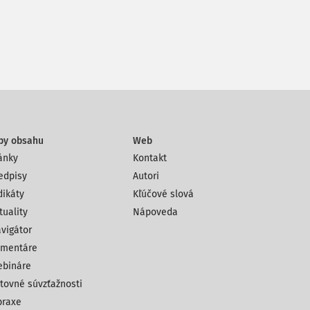
py obsahu
Web
ánky
Kontakt
edpisy
Autori
dikáty
Kľúčové slová
tuality
Nápoveda
vigátor
mentáre
bináre
tovné súvzťažnosti
praxe