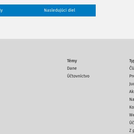
ly
Nasledujúci diel
 nadobudnutí tovaru zahraničnou osobou
ovinnosti registrácie zahraničnej osoby
prípade, ak kupujúci je nezdaniteľnou
 povinnej platiť daň považuje aj taká
Témy
Ty
revádzkareň sa nezúčastňuje na dodaní
Dane
Čl
Účtovníctvo
Pr
Ju
Ak
Na
od českého podnikateľa, ktorý nie je v SR
Ko
z miesta v SR, t. j. nie je prepravovaný z
We
Úč
ca roku 2015, pre českého podnikateľa
Z 