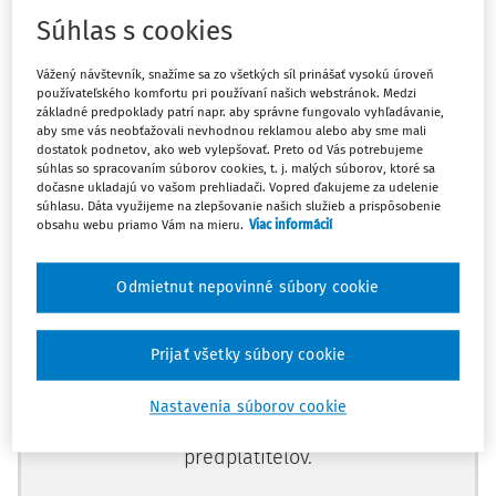
Súhlas s cookies
Je uvedená zásielka oslobodená od DPH? Ovplyvňuje
nárok na oslobodenie od DPH postavenie dovozcu?
Vážený návštevník, snažíme sa zo všetkých síl prinášať vysokú úroveň
používateľského komfortu pri používaní našich webstránok. Medzi
základné predpoklady patrí napr. aby správne fungovalo vyhľadávanie,
Na účely zákona o DPH predmetom dane je dovoz tovaru
aby sme vás neobťažovali nevhodnou reklamou alebo aby sme mali
dostatok podnetov, ako web vylepšovať. Preto od Vás potrebujeme
do tuzemska.
súhlas so spracovaním súborov cookies, t. j. malých súborov, ktoré sa
dočasne ukladajú vo vašom prehliadači. Vopred ďakujeme za udelenie
súhlasu. Dáta využijeme na zlepšovanie našich služieb a prispôsobenie
obsahu webu priamo Vám na mieru.
Viac informácií
Máte predplatné?
Prihláste sa
Odmietnut nepovinné súbory cookie
Prijať všetky súbory cookie
Zatiaľ ste si prečítali len začiatok...
Nastavenia súborov cookie
Celý dokument je len pre
predplatiteľov.