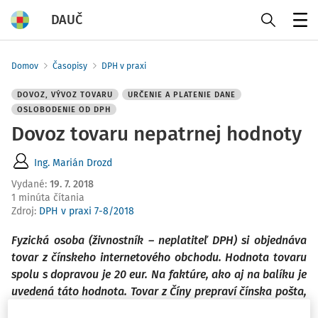
DAUČ
Menu
Domov
Časopisy
DPH v praxi
DOVOZ, VÝVOZ TOVARU
URČENIE A PLATENIE DANE
OSLOBODENIE OD DPH
Dovoz tovaru nepatrnej hodnoty
Ing. Marián Drozd
Vydané
:
19. 7. 2018
1 minúta čítania
Zdroj
:
DPH v praxi 7-8/2018
Fyzická osoba (živnostník – neplatiteľ DPH) si objednáva
tovar z čínskeho internetového obchodu. Hodnota tovaru
spolu s dopravou je 20 eur. Na faktúre, ako aj na balíku je
uvedená táto hodnota. Tovar z Číny prepraví čínska pošta,
následne Slovenská pošta.