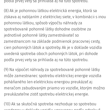
podľa prvej vety sa prihliada aj na túto spotrebu.
(8) Ak je pohonnou látkou elektrická energia, ktorá sa
získava aj nabíjaním z elektrickej siete, v kombinácii s inou
pohonnou látkou, spôsob výpočtu náhrady za
spotrebované pohonné látky dohodne osobitne za
jednotlivé pohonné látky zamestnávateľ so
zamestnancom na základe podmienok pracovnej cesty,
cien pohonných látok a spotreby. Ak je v doklade vozidla
uvedená spotreba oboch pohonných látok, pri dohode
podľa prvej vety sa prihliada aj na túto spotrebu.
(9) Na výpočet náhrady za spotrebované pohonné látky
môže zamestnanec spotrebu elektrickej energie vozidla
poháňaného len elektrickou energiou preukázať aj
meračom zabudovaným priamo vo vozidle, ktorým možno
preukázateľne zistiť spotrebu elektrickej energie.
(10) Ak sa skutočná spotreba nezhoduje so spotrebou