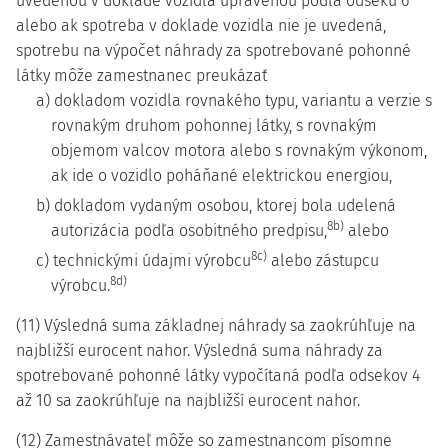
uvedenou v doklade vozidla upravenou podľa odseku 6
alebo ak spotreba v doklade vozidla nie je uvedená,
spotrebu na výpočet náhrady za spotrebované pohonné
látky môže zamestnanec preukázať
a) dokladom vozidla rovnakého typu, variantu a verzie s
rovnakým druhom pohonnej látky, s rovnakým
objemom valcov motora alebo s rovnakým výkonom,
ak ide o vozidlo poháňané elektrickou energiou,
b) dokladom vydaným osobou, ktorej bola udelená
8b)
autorizácia podľa osobitného predpisu,
alebo
8c)
c) technickými údajmi výrobcu
alebo zástupcu
8d)
výrobcu.
(11) Výsledná suma základnej náhrady sa zaokrúhľuje na
najbližší eurocent nahor. Výsledná suma náhrady za
spotrebované pohonné látky vypočítaná podľa odsekov 4
až 10 sa zaokrúhľuje na najbližší eurocent nahor.
(12) Zamestnávateľ môže so zamestnancom písomne