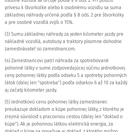
osobné vozidlá sa určuje podľa § 8 ods. 2. Pri použití
prívesu k štvorkolke alebo k osobnému vozidlu sa suma
základnej náhrady určená podľa § 8 ods. 2 pre štvorkolky
a pre osobné vozidlá zvýši o 15%.
(3) Sumu základnej náhrady za jeden kilometer jazdy pre
nákladné vozidlá, autobusy a traktory písomne dohodne
zamestnávateľ so zamestnancom.
(4) Zamestnancovi patrí náhrada za spotrebované
pohonné látky v sume zodpovedajúcej súčinu jednotkovej
ceny pohonnej látky podľa odseku 5 a spotreby pohonných
látok (ďalej len "spotreba") podľa odsekov 6 až 10 za každý
aj začatý kilometer jazdy.
(5) Jednotkovú cenu pohonnej látky zamestnanec
preukazuje dokladom o kúpe pohonnej látky, z ktorého je
zrejmá súvislosť s pracovnou cestou (ďalej len "doklad o
kúpe"). Ak je pohonnou látkou elektrická energia, za
doklad o kúpe sa považuje aj doklad, z ktorého možno