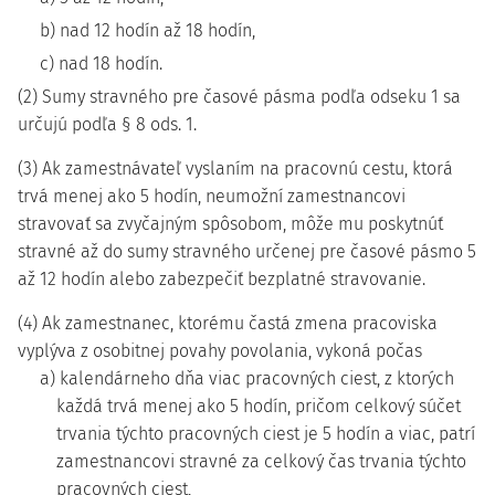
b) nad 12 hodín až 18 hodín,
c) nad 18 hodín.
(2) Sumy stravného pre časové pásma podľa odseku 1 sa
určujú podľa § 8 ods. 1.
(3) Ak zamestnávateľ vyslaním na pracovnú cestu, ktorá
trvá menej ako 5 hodín, neumožní zamestnancovi
stravovať sa zvyčajným spôsobom, môže mu poskytnúť
stravné až do sumy stravného určenej pre časové pásmo 5
až 12 hodín alebo zabezpečiť bezplatné stravovanie.
(4) Ak zamestnanec, ktorému častá zmena pracoviska
vyplýva z osobitnej povahy povolania, vykoná počas
a) kalendárneho dňa viac pracovných ciest, z ktorých
každá trvá menej ako 5 hodín, pričom celkový súčet
trvania týchto pracovných ciest je 5 hodín a viac, patrí
zamestnancovi stravné za celkový čas trvania týchto
pracovných ciest,