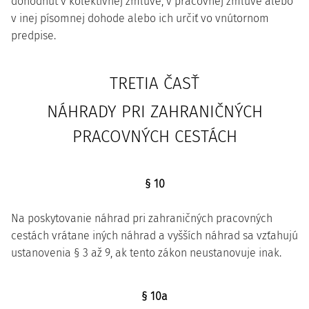
dohodnúť v kolektívnej zmluve, v pracovnej zmluve alebo
v inej písomnej dohode alebo ich určiť vo vnútornom
predpise.
TRETIA ČASŤ
NÁHRADY PRI ZAHRANIČNÝCH
PRACOVNÝCH CESTÁCH
§ 10
Na poskytovanie náhrad pri zahraničných pracovných
cestách vrátane iných náhrad a vyšších náhrad sa vzťahujú
ustanovenia § 3 až 9, ak tento zákon neustanovuje inak.
§ 10a