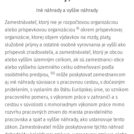
Iné náhrady a vyššie náhrady
Zamestnávateľ, ktorý nie je rozpočtovou organizáciou
9)
alebo príspevkovou organizáciou
okrem príspevkovej
organizácie, ktorej objem výdavkov na mzdy, platy,
služobné príjmy a ostatné osobné vyrovnania je vyšší ako
príspevok zriaďovateľa, a zamestnávateľ, ktorý je obcou
alebo vyšším územným celkom, ak sú zamestnanci obce
alebo vyššieho územného celku odmeňovaní podľa
10)
osobitného predpisu,
môže poskytovať zamestnancom
aj iné náhrady súvisiace s pracovnou cestou, s dočasným
pridelením, s vyslaním do štátu Európskej únie, so vznikom
pracovného pomeru, s výkonom práce v zahraničí a s
cestou v súvislosti s mimoriadnym výkonom práce mimo
rozvrhu pracovných zmien do miesta pravidelného
pracoviska a späť a vyššie náhrady, ako ustanovuje tento
zákon. Zamestnávateľ môže poskytovanie týchto náhrad