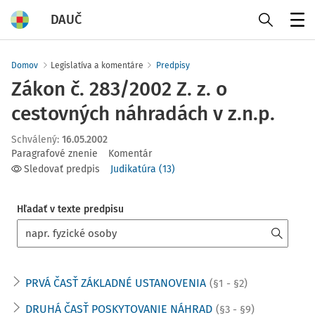
DAUČ
Menu
Domov
Legislatíva a komentáre
Predpisy
Zákon č. 283/2002 Z. z. o
cestovných náhradách v z.n.p.
Schválený
:
16.05.2002
Paragrafové znenie
Komentár
Sledovať predpis
Judikatúra
(
13
)
Hľadať v texte predpisu
PRVÁ ČASŤ ZÁKLADNÉ USTANOVENIA
(§1 - §2)
DRUHÁ ČASŤ POSKYTOVANIE NÁHRAD
(§3 - §9)