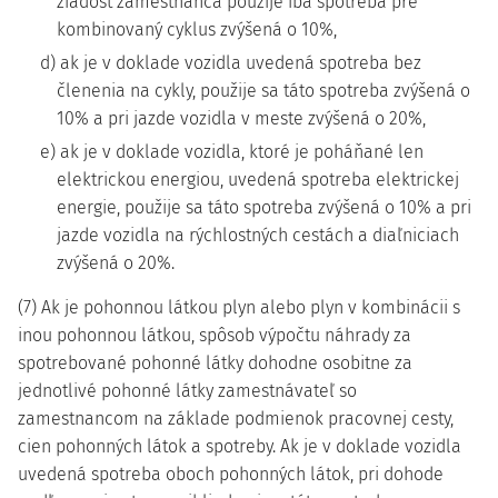
žiadosť zamestnanca použije iba spotreba pre
kombinovaný cyklus zvýšená o 10%,
d) ak je v doklade vozidla uvedená spotreba bez
členenia na cykly, použije sa táto spotreba zvýšená o
10% a pri jazde vozidla v meste zvýšená o 20%,
e) ak je v doklade vozidla, ktoré je poháňané len
elektrickou energiou, uvedená spotreba elektrickej
energie, použije sa táto spotreba zvýšená o 10% a pri
jazde vozidla na rýchlostných cestách a diaľniciach
zvýšená o 20%.
(7) Ak je pohonnou látkou plyn alebo plyn v kombinácii s
inou pohonnou látkou, spôsob výpočtu náhrady za
spotrebované pohonné látky dohodne osobitne za
jednotlivé pohonné látky zamestnávateľ so
zamestnancom na základe podmienok pracovnej cesty,
cien pohonných látok a spotreby. Ak je v doklade vozidla
uvedená spotreba oboch pohonných látok, pri dohode