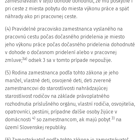
zamestnávateľ v tejto dohode dohodnúť, že mu poskytne i
pri ceste z miesta pobytu do miesta výkonu práce a späť
náhrady ako pri pracovnej ceste.
(4) Pravidelné pracovisko zamestnanca vyslaného na
pracovnú cestu počas dočasného pridelenia je miesto
jeho výkonu práce počas dočasného pridelenia dohodnuté
v dohode o dočasnom pridelení alebo v pracovnej
3a)
zmluve;
odsek 3 sa v tomto prípade nepoužije.
(5) Rodina zamestnanca podľa tohto zákona je jeho
manžel, vlastné deti, osvojené deti, deti zverené
zamestnancovi do starostlivosti nahrádzajúcej
starostlivosť rodičov na základe právoplatného
rozhodnutia príslušného orgánu, vlastní rodičia, osvojitelia,
opatrovníci, pestúni, prípadne ďalšie osoby žijúce v
4)
3)
domácnosti
so zamestnancom, ak majú pobyt
na
území Slovenskej republiky.
(6) Zamestnávateľ podľa tohto zákona je zamestnávateľ