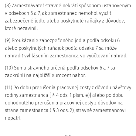
(8) Zamestnávateľ stravné nekráti spôsobom ustanoveným
v odsekoch 6 a 7, ak zamestnanec nemohol využiť
zabezpečené jedlo alebo poskytnuté raňajky z dôvodov,
ktoré nezavinil.
(9) Preukázanie zabezpečeného jedla podľa odseku 6
alebo poskytnutých raňajok podľa odseku 7 sa môže
nahradiť vyhlásením zamestnanca vo vyúčtovaní náhrad.
(10) Suma stravného určená podľa odsekov 6 a 7 sa
zaokrúhli na najbližší eurocent nahor.
(11) Po dobu prerušenia pracovnej cesty z dôvodu návštevy
rodiny zamestnanca [ § 4 ods. 1 písm. e)] alebo po dobu
dohodnutého prerušenia pracovnej cesty z dôvodov na
strane zamestnanca ( § 3 ods. 2), stravné zamestnancovi
nepatrí.