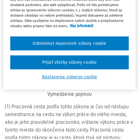
2)
členom posádok námorných lodí počas nalodenia.
dostatok podnetov, ako web vylepšovať. Preto od Vás potrebujeme
súhlas so spracovaním súborov cookies, t. j. malých súborov, ktoré sa
dočasne ukladajú vo vašom prehliadači. Vopred ďakujeme za udelenie
(5) Zamestnancovi nepatrí náhrada podľa tohto zákona, ak
súhlasu. Dáta využijeme na zlepšovanie našich služieb a prispôsobenie
mu je preukázane poskytnutá inou právnickou osobou
obsahu webu priamo Vám na mieru.
Viac informácií
alebo fyzickou osobou v rozsahu a vo výške podľa tohto
zákona. Ak fyzická osoba alebo právnická osoba
Odmietnut nepovinné súbory cookie
preukázane poskytne zamestnancovi náhradu čiastočne,
zamestnávateľ poskytne zostávajúcu časť náhrady do
Prijať všetky súbory cookie
rozsahu a výšky podľa tohto zákona.
Nastavenia súborov cookie
§ 2
Vymedzenie pojmov
(1) Pracovná cesta podľa tohto zákona je čas od nástupu
zamestnanca na cestu na výkon práce do iného miesta,
ako je jeho pravidelné pracovisko, vrátane výkonu práce v
tomto mieste do skončenia tejto cesty. Pracovná cesta
podľa tohto zákona je aj cesta, ktorá trvá od nástupu