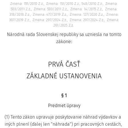
Zmena: 151/2010 Z.z.
Zmena: 151/2010 Z.z., 548/2010 Z.z.
Zmena:
503/2011 Z.z.
Zmena: 503/2011 Z.z.
Zmena: 14/2015 Z.z.
Zmena:
318/2018 Z.z.
Zmena: 477/2019 Z.z.
Zmena: 127/2020 Z.z.
Zmena:
307/2019 Z.z.
Zmena: 297/2024 Z.z.
Zmena: 297/2024 Z.z.
Zmena:
261/2025 Z.z.
Národná rada Slovenskej republiky sa uzniesla na tomto
zákone:
PRVÁ ČASŤ
ZÁKLADNÉ USTANOVENIA
§ 1
Predmet úpravy
(1) Tento zákon upravuje poskytovanie náhrad výdavkov a
iných plnení (ďalej len "náhrada") pri pracovných cestách,