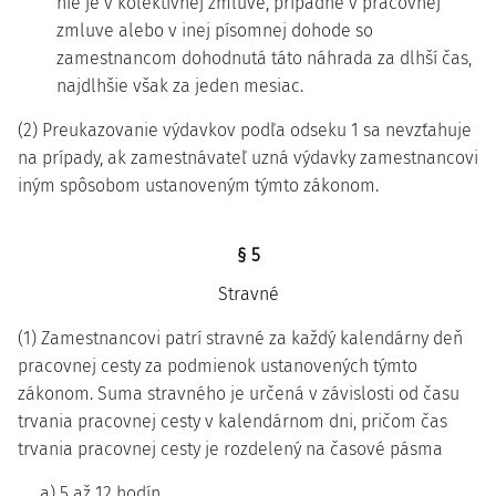
nie je v kolektívnej zmluve, prípadne v pracovnej
zmluve alebo v inej písomnej dohode so
zamestnancom dohodnutá táto náhrada za dlhší čas,
najdlhšie však za jeden mesiac.
(2) Preukazovanie výdavkov podľa odseku 1 sa nevzťahuje
na prípady, ak zamestnávateľ uzná výdavky zamestnancovi
iným spôsobom ustanoveným týmto zákonom.
§ 5
Stravné
(1) Zamestnancovi patrí stravné za každý kalendárny deň
pracovnej cesty za podmienok ustanovených týmto
zákonom. Suma stravného je určená v závislosti od času
trvania pracovnej cesty v kalendárnom dni, pričom čas
trvania pracovnej cesty je rozdelený na časové pásma
a) 5 až 12 hodín,