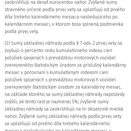
zaokrúhľujú na desať eurocentov nahor. Zvýšené sumy
stravného určené podľa prvej vety sa uplatňujú od prvého
dňa tretieho kalendárneho mesiaca nasledujúceho po
kalendárnom mesiaci, v ktorom bola splnená podmienka
podľa prvej vety.
(2) Sumy základnej náhrady podľa § 7 ods. 2 prvej vety sa
zvyšujú o percento rastu kumulatívneho indexu cien
položiek spojených s prevádzkou motorových vozidiel
zverejneného štatistickým úradom za príslušný kalendárny
mesiac v porovnaní s kumulatívnym indexom cien
položiek spojených s prevádzkou motorových vozidiel
zverejneným štatistickým úradom za kalendárny mesiac,
na základe ktorého sa sumy základnej náhrady naposledy
zvýšili, ak tento rast je najmenej 5%; zvýšené sumy
základnej náhrady sa zaokrúhľujú na tri desatinné miesta
nahor. Zvýšené sumy základnej náhrady podľa prvej vety
sa uplatňujú od prvého dňa tretieho kalendárneho
mesiaca nasledujúceho po kalendárnom mesiaci, v