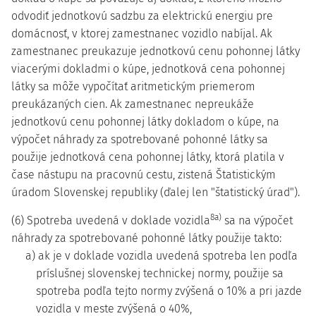
odvodiť jednotkovú sadzbu za elektrickú energiu pre
domácnosť, v ktorej zamestnanec vozidlo nabíjal. Ak
zamestnanec preukazuje jednotkovú cenu pohonnej látky
viacerými dokladmi o kúpe, jednotková cena pohonnej
látky sa môže vypočítať aritmetickým priemerom
preukázaných cien. Ak zamestnanec nepreukáže
jednotkovú cenu pohonnej látky dokladom o kúpe, na
výpočet náhrady za spotrebované pohonné látky sa
použije jednotková cena pohonnej látky, ktorá platila v
čase nástupu na pracovnú cestu, zistená Štatistickým
úradom Slovenskej republiky (ďalej len "štatistický úrad").
8a)
(6) Spotreba uvedená v doklade vozidla
sa na výpočet
náhrady za spotrebované pohonné látky použije takto:
a) ak je v doklade vozidla uvedená spotreba len podľa
príslušnej slovenskej technickej normy, použije sa
spotreba podľa tejto normy zvýšená o 10% a pri jazde
vozidla v meste zvýšená o 40%,