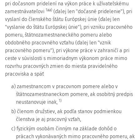
pri dočasnom pridelení na výkon práce k užívateľskému
1aa)
zamestnávateľovi
(ďalej len "dočasné pridelenie"), pri
vyslaní do členského štátu Európskej únie (ďalej len
"vyslanie do štátu Európskej únie"), pri vzniku pracovného
pomeru, štátnozamestnaneckého pomeru alebo
obdobného pracovného vzťahu (ďalej len "vznik
pracovného pomeru"), pri výkone práce v zahraničí a pri
ceste v súvislosti s mimoriadnym výkonom práce mimo
rozvrhu pracovných zmien do miesta pravidelného
pracoviska a späť
a) zamestnancom v pracovnom pomere alebo v
štátnozamestnaneckom pomere, ak osobitný predpis
1)
neustanovuje inak,
b) členom družstiev, ak podľa stanov podmienkou
členstva je aj pracovný vzťah,
c) fyzickým osobám činným na základe dohôd o
prácach vykonávaných mimo pracovného pomeru, ak