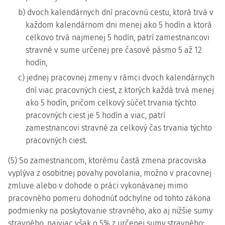
b) dvoch kalendárnych dní pracovnú cestu, ktorá trvá v
každom kalendárnom dni menej ako 5 hodín a ktorá
celkovo trvá najmenej 5 hodín, patrí zamestnancovi
stravné v sume určenej pre časové pásmo 5 až 12
hodín,
c) jednej pracovnej zmeny v rámci dvoch kalendárnych
dní viac pracovných ciest, z ktorých každá trvá menej
ako 5 hodín, pričom celkový súčet trvania týchto
pracovných ciest je 5 hodín a viac, patrí
zamestnancovi stravné za celkový čas trvania týchto
pracovných ciest.
(5) So zamestnancom, ktorému častá zmena pracoviska
vyplýva z osobitnej povahy povolania, možno v pracovnej
zmluve alebo v dohode o práci vykonávanej mimo
pracovného pomeru dohodnúť odchylne od tohto zákona
podmienky na poskytovanie stravného, ako aj nižšie sumy
stravného, najviac však o 5% z určenej sumy stravného;