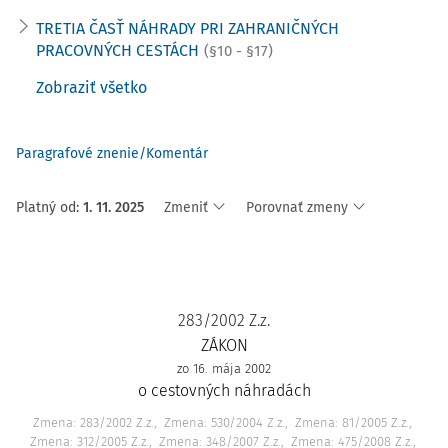
TRETIA ČASŤ NÁHRADY PRI ZAHRANIČNÝCH
PRACOVNÝCH CESTÁCH
(§10 - §17)
Zobraziť všetko
Paragrafové znenie/Komentár
Platný od
:
1. 11. 2025
Zmeniť
Porovnať zmeny
283/2002 Z.z.
ZÁKON
zo 16. mája 2002
o cestovných náhradách
Zmena: 283/2002 Z.z.
Zmena: 530/2004 Z.z.
Zmena: 81/2005 Z.z.
Zmena: 312/2005 Z.z.
Zmena: 348/2007 Z.z.
Zmena: 475/2008 Z.z.