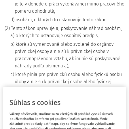
je to v dohode o práci vykonávanej mimo pracovného
pomeru dohodnuté,
d) osobám, o ktorých to ustanovuje tento zákon.
(2) Tento zákon upravuje aj poskytovanie náhrad osobám,
a) o ktorých to ustanovuje osobitný predpis,
b) ktoré sú vymenované alebo zvolené do orgánov
právnickej osoby a nie sú k právnickej osobe v
pracovnoprávnom vzťahu, ak im nie sú poskytované
náhrady podľa písmena a),
c) ktoré plnia pre právnickú osobu alebo fyzickú osobu
úlohy a nie sú k právnickej osobe alebo fyzickej
osobe v pracovnoprávnom vzťahu, ani v inom
1a)
právnom vzťahu,
ak je to dohodnuté.
Súhlas s cookies
(3) Tento zákon upravuje aj poskytovanie náhrad osobám
1b)
Vážený návštevník, snažíme sa zo všetkých síl prinášať vysokú úroveň
pri pracovných cestách počas dočasného pridelenia.
používateľského komfortu pri používaní našich webstránok. Medzi
základné predpoklady patrí napr. aby správne fungovalo vyhľadávanie,
(4) Tento zákon sa nevzťahuje na poskytovanie náhrad
aby sme vás neobťažovali nevhodnou reklamou alebo aby sme mali