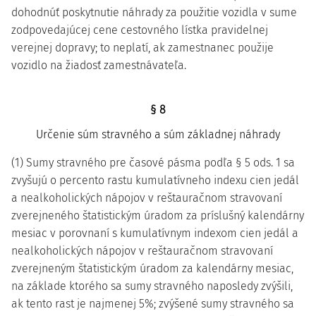
dohodnúť poskytnutie náhrady za použitie vozidla v sume
zodpovedajúcej cene cestovného lístka pravidelnej
verejnej dopravy; to neplatí, ak zamestnanec použije
vozidlo na žiadosť zamestnávateľa.
§ 8
Určenie súm stravného a súm základnej náhrady
(1) Sumy stravného pre časové pásma podľa § 5 ods. 1 sa
zvyšujú o percento rastu kumulatívneho indexu cien jedál
a nealkoholických nápojov v reštauračnom stravovaní
zverejneného štatistickým úradom za príslušný kalendárny
mesiac v porovnaní s kumulatívnym indexom cien jedál a
nealkoholických nápojov v reštauračnom stravovaní
zverejneným štatistickým úradom za kalendárny mesiac,
na základe ktorého sa sumy stravného naposledy zvýšili,
ak tento rast je najmenej 5%; zvýšené sumy stravného sa