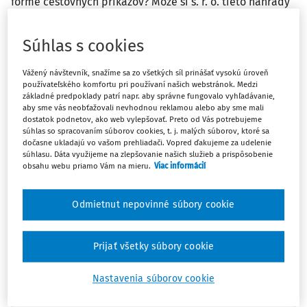
forme cestovných príkazov? Môže si s. r. o. tieto náhrady
uplatniť ako výdavky?
Súhlas s cookies
Odpoveď
Vážený návštevník, snažíme sa zo všetkých síl prinášať vysokú úroveň
používateľského komfortu pri používaní našich webstránok. Medzi
základné predpoklady patrí napr. aby správne fungovalo vyhľadávanie,
Máte predplatné?
Prihláste sa
aby sme vás neobťažovali nevhodnou reklamou alebo aby sme mali
dostatok podnetov, ako web vylepšovať. Preto od Vás potrebujeme
súhlas so spracovaním súborov cookies, t. j. malých súborov, ktoré sa
dočasne ukladajú vo vašom prehliadači. Vopred ďakujeme za udelenie
súhlasu. Dáta využijeme na zlepšovanie našich služieb a prispôsobenie
obsahu webu priamo Vám na mieru.
Viac informácií
Zatiaľ ste si prečítali len začiatok...
Odmietnut nepovinné súbory cookie
Celý dokument je len pre predplatiteľov.
Prijať všetky súbory cookie
Zaregistrujte sa a získajte
zadarmo prístup k vybranému obsahu na
Nastavenia súborov cookie
10 dní.