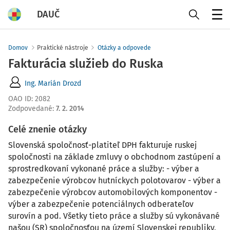
DAUČ
Menu
Domov
Praktické nástroje
Otázky a odpovede
Fakturácia služieb do Ruska
Ing. Marián Drozd
OAO ID
:
2082
Zodpovedané
:
7. 2. 2014
Celé znenie otázky
Slovenská spoločnosť-platiteľ DPH fakturuje ruskej
spoločnosti na základe zmluvy o obchodnom zastúpení a
sprostredkovaní vykonané práce a služby: - výber a
zabezpečenie výrobcov hutníckych polotovarov - výber a
zabezpečenie výrobcov automobilových komponentov -
výber a zabezpečenie potenciálnych odberateľov
surovín a pod. Všetky tieto práce a služby sú vykonávané
našou (SR) spoločnosťou na území Slovenskej republiky,