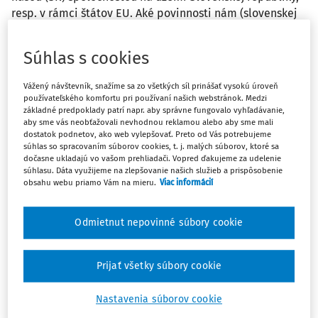
resp. v rámci štátov EU. Aké povinnosti nám (slovenskej
s.r.o.) vyplývajú z titulu tejto obchodnej spolupráce vo
vzťahu k zákonu o dani z pridanej hodnoty (fakturácia
Súhlas s cookies
bez alebo s DPH, a pod.) a zákona o dani z príjmov
(zabezpečenie dane, zrážková daň, a pod.)? Jednu službu
Vážený návštevník, snažíme sa zo všetkých síl prinášať vysokú úroveň
v rámci obchodnej spolupráce s ruskou spoločnosťou
používateľského komfortu pri používaní našich webstránok. Medzi
vykonávame aj na Ukrajine (výber a zabezpečenie
základné predpoklady patrí napr. aby správne fungovalo vyhľadávanie,
aby sme vás neobťažovali nevhodnou reklamou alebo aby sme mali
výrobcov hutníckych polotovarov). Aké povinnosti sa
dostatok podnetov, ako web vylepšovať. Preto od Vás potrebujeme
vzťahujú na nás vo vzťahu k zákonu o dani z pridanej
súhlas so spracovaním súborov cookies, t. j. malých súborov, ktoré sa
hodnoty (fakturácia bez alebo s DPH, a pod.) a zákona o
dočasne ukladajú vo vašom prehliadači. Vopred ďakujeme za udelenie
súhlasu. Dáta využijeme na zlepšovanie našich služieb a prispôsobenie
dani z príjmov (zabezpečenie dane, zrážková daň, a
obsahu webu priamo Vám na mieru.
Viac informácií
pod.)?
Odmietnut nepovinné súbory cookie
Odpoveď
Prijať všetky súbory cookie
Máte predplatné?
Prihláste sa
Nastavenia súborov cookie