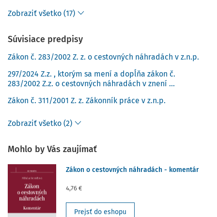
Zobraziť všetko (17)
5 hodín až 12 hodín trvania pracovnej cesty z 8,30 € na
8,80 €,
Súvisiace predpisy
nad 12 hodín až 18 hodín trvania pracovnej cesty z
12,30 € na 13,10 €,
Zákon č. 283/2002 Z. z. o cestovných náhradách v z.n.p.
nad 18 hodín trvania pracovnej cesty z 18,40 € na 19,50
297/2024 Z.z. , ktorým sa mení a dopĺňa zákon č.
€.
283/2002 Z.z. o cestovných náhradách v znení ...
Sumy stravného sú zaokrúhlené podľa § 8 ods. 1 zákona o
Zákon č. 311/2001 Z. z. Zákonník práce v z.n.p.
cestovných náhradách na desať eurocentov nahor.
Zvýšené sumy stravného sú zverejnené v
Zobraziť všetko (2)
oznámení
MPSVR SR
č. 39/2025 Z. z.
Mohlo by Vás zaujímať
Zvýšenie súm stravného
Zákon o cestovných náhradách - komentár
(oznámenie MPSVR SR č. 39/2025
4,76 €
Z. z.) a dopad na pracovné cesty
Prejsť do eshopu