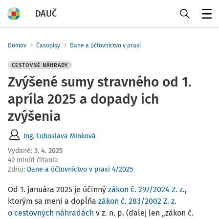
DAUČ
Menu
Domov
Časopisy
Dane a účtovníctvo v praxi
CESTOVNÉ NÁHRADY
Zvýšené sumy stravného od 1.
apríla 2025 a dopady ich
zvýšenia
Ing. Ľuboslava Minková
Vydané
:
3. 4. 2025
49 minút čítania
Zdroj
:
Dane a účtovníctvo v praxi 4/2025
Od 1. januára 2025 je účinný
zákon č. 297/2024 Z. z
.,
ktorým sa mení a dopĺňa
zákon č. 283/2002 Z. z.
o cestovných náhradách
v z. n. p. (ďalej len „zákon č.