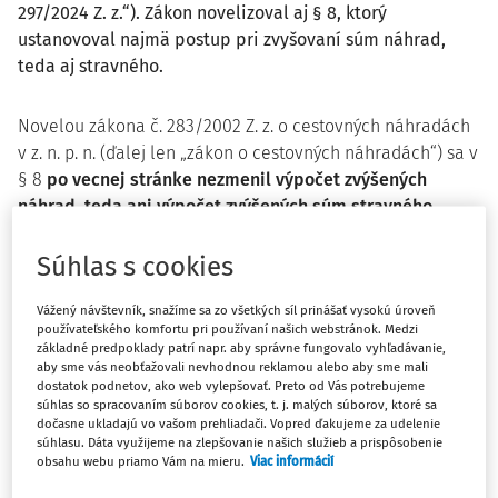
297/2024 Z. z.“). Zákon novelizoval aj § 8, ktorý
ustanovoval najmä postup pri zvyšovaní súm náhrad,
teda aj stravného.
Novelou zákona č. 283/2002 Z. z. o cestovných náhradách
v z. n. p. n. (ďalej len „zákon o cestovných náhradách“) sa v
§ 8
po vecnej stránke nezmenil výpočet zvýšených
náhrad, teda ani výpočet zvýšených súm stravného
.
Naďalej sa sumy stravného pre jednotlivé časové pásma
zvyšujú v nadväznosti na vývoj indexu cien jedál
Súhlas s cookies
a nealkoholických nápojov v reštauračnom stravovaní, ak
sa kumulovaný index cien
zvýši minimálne o 5 %
oproti
Vážený návštevník, snažíme sa zo všetkých síl prinášať vysokú úroveň
používateľského komfortu pri používaní našich webstránok. Medzi
mesiacu, na základe ktorého sa naposledy zvyšovali sumy
základné predpoklady patrí napr. aby správne fungovalo vyhľadávanie,
stravného.
aby sme vás neobťažovali nevhodnou reklamou alebo aby sme mali
dostatok podnetov, ako web vylepšovať. Preto od Vás potrebujeme
súhlas so spracovaním súborov cookies, t. j. malých súborov, ktoré sa
Novelou zákona o cestovných náhradách sa
zmenil iba
dočasne ukladajú vo vašom prehliadači. Vopred ďakujeme za udelenie
spôsob uverejňovania zvýšených súm stravného
:
súhlasu. Dáta využijeme na zlepšovanie našich služieb a prispôsobenie
obsahu webu priamo Vám na mieru.
Viac informácií
zo všeobecne záväzného právneho predpisu, t. j.