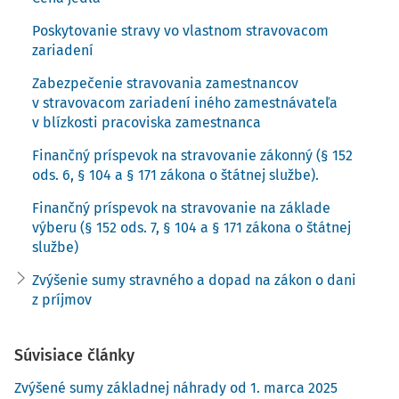
Ustanovenia § 5 zákona o cestovných náhradách rozlišuje
Poskytovanie stravy vo vlastnom stravovacom
podmienky poskytovania stravného, ktoré má:
zariadení
Zabezpečenie stravovania zamestnancov
nárokový charakter (§ 5 ods.1 a 2) a
v stravovacom zariadení iného zamestnávateľa
nenárokový charakter (§ 5 ods. 3).
v blízkosti pracoviska zamestnanca
Podľa § 5 zákona o cestovných náhradách sa stravné na
Finančný príspevok na stravovanie zákonný (§ 152
pracovnej môže poskytnúť dvomi spôsobmi, a to:
ods. 6, § 104 a § 171 zákona o štátnej službe).
priamo
– vo forme peňažného plnenia v sume podľa
Finančný príspevok na stravovanie na základe
času trvania pracovnej cesty v rámci kalendárneho
výberu (§ 152 ods. 7, § 104 a § 171 zákona o štátnej
dňa (§ 5 ods. 1 a 2) alebo
službe)
nepriamo
– vo forme nepeňažného plnenia, ktoré
Zvýšenie sumy stravného a dopad na zákon o dani
spočíva v zabezpečení bezplatného stravovania
z príjmov
v celom rozsahu (v tomto prípade sa stravné
v peňažnom plnení neposkytuje) alebo čiastočne (v
tomto prípade sa stravné v peňažnom plnení kráti
Súvisiace články
o každé bezplatne poskytnuté jedlo (§ 5 ods. 6 alebo
Zvýšené sumy základnej náhrady od 1. marca 2025
ods. 7).