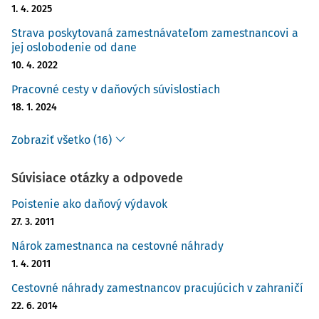
1. 4. 2025
Na základe údajov Štatistického úradu SR bola za mesiac
Strava poskytovaná zamestnávateľom zamestnancovi a
január 2025 splnená podmienka zakladajúca zvýšenie súm
jej oslobodenie od dane
stravného. Percentuálna zmena kumulatívneho indexu
10. 4. 2022
cien jedál a nealkoholických nápojov v reštauračnom
stravovaní za mesiac január 2025 (index = 332,1 %) v
Pracovné cesty v daňových súvislostiach
porovnaní s kumulatívnym indexom cien jedál a
18. 1. 2024
nealkoholických nápojov v reštauračnom stravovaní za
kalendárny mesiac, na základe ktorého sa sumy stravného
Zobraziť všetko (16)
naposledy zvýšili (index za apríl 2024 = 313,6 %) je 105,9,
čo
predstavuje zvýšenie o 5,9 percentuálneho boda.
Súvisiace otázky a odpovede
Sumy stravného pri pracovných cestách boli naposledy
Poistenie ako daňový výdavok
zvýšené opatrením MPSVR SR č. 211/2024 Z. z. o sumách
27. 3. 2011
stravného s účinnosťou od 1. septembra 2024 na základe
Nárok zamestnanca na cestovné náhrady
indexu cien jedál a nealkoholických nápojov v
1. 4. 2011
reštauračnom stravovaní za mesiac apríl 2024.
Cestovné náhrady zamestnancov pracujúcich v zahraničí
Sumy stravného určené podľa § 8 ods. 1 zákona sa zvýšia
22. 6. 2014
nasledovne: