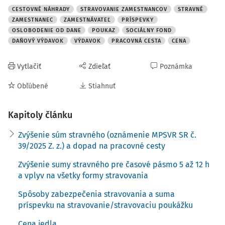
a nealkoholických nápojov v reštauračnom
CESTOVNÉ NÁHRADY
STRAVOVANIE ZAMESTNANCOV
STRAVNÉ
stravovaní zverejňuje Štatistický úrad SR na svojej
ZAMESTNANEC
ZAMESTNÁVATEĽ
PRÍSPEVKY
stránke v časti Indexy spotrebiteľských cien
OSLOBODENIE OD DANE
POUKAZ
SOCIÁLNY FOND
(priečinok 2. 3. 1. 1.), ktoré si zamestnávateľ môže
DAŇOVÝ VÝDAVOK
VÝDAVOK
PRACOVNÁ CESTA
CENA
priebežne sledovať (podľa § 8 ods. 1 ide o
kumulatívny index cien jedál a nealkoholických
Vytlačiť
Zdieľať
Poznámka
nápojov v reštauračnom stravovaní).
Obľúbené
Stiahnuť
Súčasne na stránke MPSVR SR v časti Cestovné
náhrady/Určenie súm náhrad – § 8 sú tak isto zverejnené
Kapitoly článku
indexy v danej oblasti a materiály, ktoré majú byť pre prax
Zvýšenie súm stravného (oznámenie MPSVR SR č.
pomôckou na výpočet zvýšených súm stravného
39/2025 Z. z.) a dopad na pracovné cesty
(vzhľadom na to, že v § 8 ods. 1 je ustanovený automatický
výpočet zvýšených súm stravného, zvýšené sumy
Zvýšenie sumy stravného pre časové pásmo 5 až 12 h
stravného si subjekty, ktorých sa to týka môžu priebežne
a vplyv na všetky formy stravovania
sledovať vývoj indexov a vypočítať zvýšené sumy
Spôsoby zabezpečenia stravovania a suma
stravného; MPSVR SR po splnení podmienky pre ich
príspevku na stravovanie/stravovaciu poukážku
zvýšenie zvýšené sumy určené podľa § 8 ods. 1 iba
oznamuje v Zbierke zákonov SR).
Cena jedla