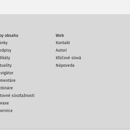
py obsahu
Web
ánky
Kontakt
edpisy
Autori
dikáty
Kľúčové slová
tuality
Nápoveda
vigátor
mentáre
bináre
tovné súvzťažnosti
praxe
ernice