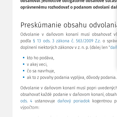
obsahovať jednotlivé obligatórne obsahové súčas
oprávnenému rozhodovať o podanom odvolaní daň
Preskúmanie obsahu odvolani
Odvolanie v daňovom konaní musí obsahovať vše
podľa
§ 13 ods. 3 zákona č. 563/2009 Z.z.
o správ
doplnení niektorých zákonov v z. n. p. (ďalej len "
daň
kto ho podáva,
v akej veci,
čo sa navrhuje,
ak to z povahy podania vyplýva, dôvody podania.
Odvolanie v daňovom konaní musí popri uvedených,
obsahovať každé podanie v daňovom konaní, obsahova
ods. 4
ustanovuje
daňový poriadok
kogentnou p
výpočtom: