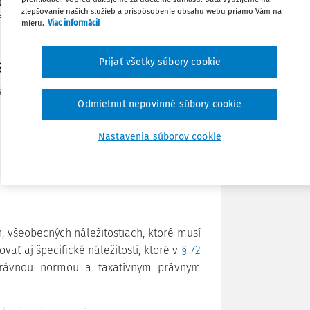
ti a predkladá sa odvolaciemu orgánu
zlepšovanie našich služieb a prispôsobenie obsahu webu priamo Vám na
ového subjektu.
mieru.
Viac informácií
Stiahnuť
a
Prijať všetky súbory cookie
Poznámka
obecné náležitosti odvolania, ktorými
Odmietnut nepovinné súbory cookie
e daní (
daňový poriadok
) a o zmene a
ový poriadok
") sú:
Nastavenia súborov cookie
 všeobecných náležitostiach, ktoré musí
ť aj špecifické náležitosti, ktoré v
§ 72
rávnou normou a taxatívnym právnym