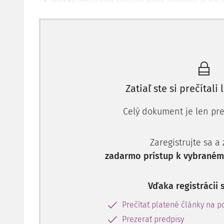
presné označenie správcu dane, ktorému je odv
presné označenie subjektu, ktorý odvolanie podá
presné označenie rozhodnutia, ktoré je ro
subjektu napadnuté,
dôvody, prečo bolo odvolanie podané, teda 
domáha preskúmania vydaného rozhodnutia v d
jednotlivé dôkazné prostriedky, ktoré preukazu
Zatiaľ ste si prečítali 
odvolaní, pokiaľ sa nenamieta len rozpor s prá
daňový subjekt predloží listinné dôkazy pre
Celý dokument je len pre
Zaregistrujte sa a
zadarmo prístup k vybranému
Vďaka registrácii 
Prečítať platené články na po
Prezerať predpisy