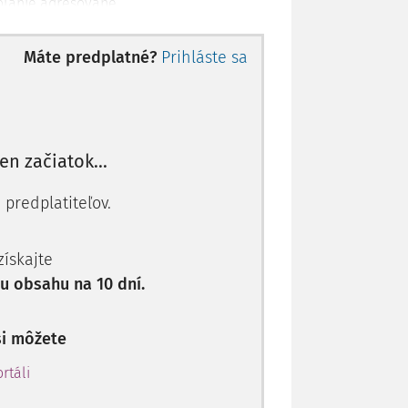
olanie adresované,
va,
zhodnutím odvolávajúceho sa daňového
Máte predplatné?
Prihláste sa
prečo sa odvolávajúci daňový subjekt
aňovom konaní,
jú tvrdenia daňového subjektu uvedené v
len začiatok...
vnym poriadkom; pokiaľ je to možné, tak
 predplatiteľov.
 získajte
 obsahu na 10 dní.
si môžete
rtáli