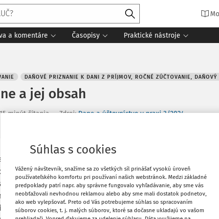
Mo
íva a komentáre
Časopisy
Praktické nástroje
ANIE
DAŇOVÉ PRIZNANIE K DANI Z PRÍJMOV, ROČNÉ ZÚČTOVANIE, DAŇOVÝ
ne a jej obsah
15 minút čítania
Zdroj
:
Dane a účtovníctvo v praxi 3/2024
Súhlas s cookies
Vytlačiť
znamuje s podaným odvolaním daňového
Vážený návštevník, snažíme sa zo všetkých síl prinášať vysokú úroveň
nosťou posúdiť obsah podaného
používateľského komfortu pri používaní našich webstránok. Medzi základné
ážiť, či rozhodne o podanom odvolaní
predpoklady patrí napr. aby správne fungovalo vyhľadávanie, aby sme vás
Obľúbené
neobťažovali nevhodnou reklamou alebo aby sme mali dostatok podnetov,
prípade. Pokiaľ sa tak však nestane,
ako web vylepšovať. Preto od Vás potrebujeme súhlas so spracovaním
iu správu. Predkladacia správa musí
súborov cookies, t. j. malých súborov, ktoré sa dočasne ukladajú vo vašom
Zdieľať
prehliadači. Vopred ďakujeme za udelenie súhlasu. Dáta využijeme na