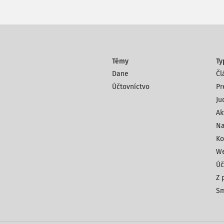
Témy
Ty
Dane
Čl
Účtovníctvo
Pr
Ju
Ak
Na
Ko
We
Úč
Z 
Sm