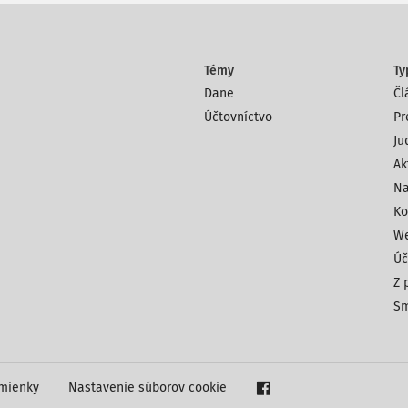
Témy
Ty
Dane
Čl
Účtovníctvo
Pr
Ju
Ak
Na
Ko
We
Úč
Z 
Sm
mienky
Nastavenie súborov cookie