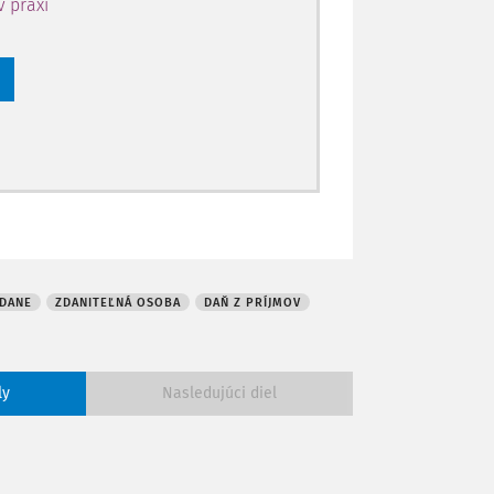
v praxi
 DANE
ZDANITEĽNÁ OSOBA
DAŇ Z PRÍJMOV
ly
Nasledujúci diel