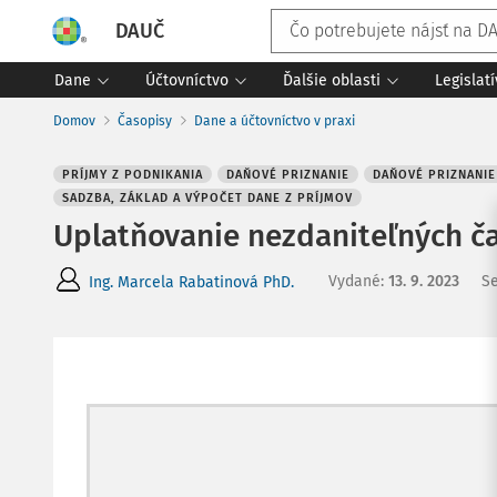
DAUČ
Dane
Účtovníctvo
Ďalšie oblasti
Legislat
Domov
Časopisy
Dane a účtovníctvo v praxi
PRÍJMY Z PODNIKANIA
DAŇOVÉ PRIZNANIE
DAŇOVÉ PRIZNANIE
SADZBA, ZÁKLAD A VÝPOČET DANE Z PRÍJMOV
Uplatňovanie nezdaniteľných čas
Vydané
:
13. 9. 2023
Se
Ing. Marcela Rabatinová PhD.