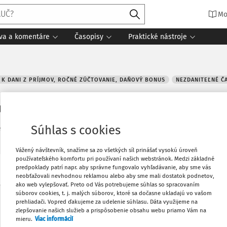
Mo
íva a komentáre
Časopisy
Praktické nástroje
 K DANI Z PRÍJMOV, ROČNÉ ZÚČTOVANIE, DAŇOVÝ BONUS
NEZDANITEĽNÉ Č
tí základu dane v roku 2023 (III.)
Súhlas s cookies
riál:
Uplatňovanie nezdaniteľných častí základu dane v roku 2023
1
Vážený návštevník, snažíme sa zo všetkých síl prinášať vysokú úroveň
používateľského komfortu pri používaní našich webstránok. Medzi základné
predpoklady patrí napr. aby správne fungovalo vyhľadávanie, aby sme vás
Vytlačiť
neobťažovali nevhodnou reklamou alebo aby sme mali dostatok podnetov,
ako web vylepšovať. Preto od Vás potrebujeme súhlas so spracovaním
súborov cookies, t. j. malých súborov, ktoré sa dočasne ukladajú vo vašom
Máte predplatné?
Prihláste sa
prehliadači. Vopred ďakujeme za udelenie súhlasu. Dáta využijeme na
Obľúbené
zlepšovanie našich služieb a prispôsobenie obsahu webu priamo Vám na
mieru.
Viac informácií