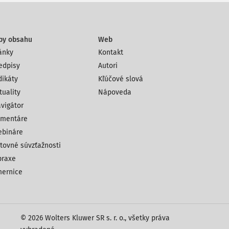
py obsahu
Web
ánky
Kontakt
edpisy
Autori
dikáty
Kľúčové slová
tuality
Nápoveda
vigátor
mentáre
bináre
tovné súvzťažnosti
praxe
ernice
© 2026 Wolters Kluwer SR s. r. o., všetky práva