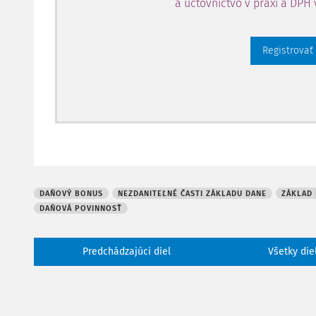
a účtovníctvo v praxi a DPH 
Registrovať
DAŇOVÝ BONUS
NEZDANITEĽNÉ ČASTI ZÁKLADU DANE
ZÁKLAD
DAŇOVÁ POVINNOSŤ
Predchádzajúci diel
Všetky die