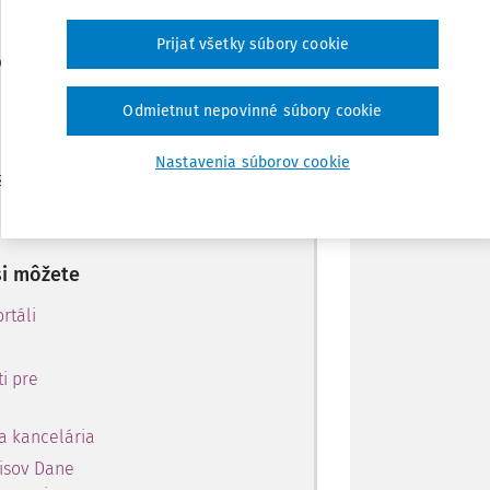
Zdieľať
Prijať všetky súbory cookie
len začiatok...
Stiahnuť
 predplatiteľov.
Odmietnut nepovinné súbory cookie
Poznámka
Nastavenia súborov cookie
 získajte
 obsahu na 10 dní.
si môžete
rtáli
i pre
a kancelária
pisov Dane