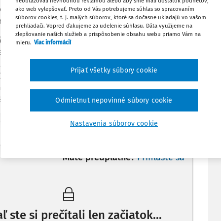
neobťažovali nevhodnou reklamou alebo aby sme mali dostatok podnetov,
 dlhodobého bankového úveru, vopred platené úroky
ako web vylepšovať. Preto od Vás potrebujeme súhlas so spracovaním
súborov cookies, t. j. malých súborov, ktoré sa dočasne ukladajú vo vašom
renájme a pod.
prehliadači. Vopred ďakujeme za udelenie súhlasu. Dáta využijeme na
zlepšovanie našich služieb a prispôsobenie obsahu webu priamo Vám na
ých jednotkách
nie je potrebné na účte časového
mieru.
Viac informácií
vať nevýznamný a stále sa opakujúci účtovný prípad,
čtovania nákladov medzi dvoma účtovnými obdobiami,
Prijať všetky súbory cookie
účtovný prípad týkajúci sa účtovania dotácií a emisných
h
účtovných jednotkách a v
malých
účtovných
áklady a výnosy časovo rozlišujú.
Odmietnut nepovinné súbory cookie
----I---------------------------------------------------I
Nastavenia súborov cookie
Máte predplatné?
Prihláste sa
ľ ste si prečítali len začiatok...