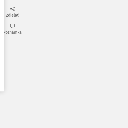
Zdieľať
Poznámka
-----------------------I
