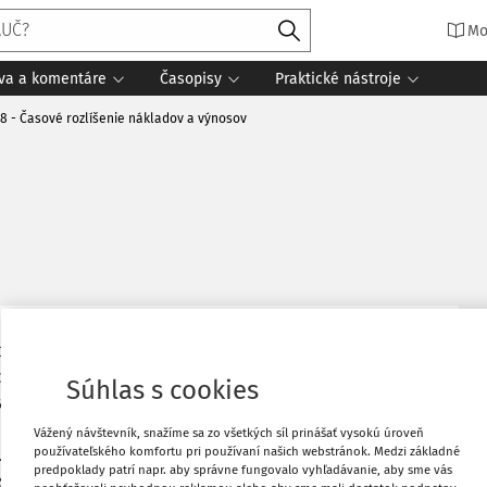
Mo
íva a komentáre
Časopisy
Praktické nástroje
8 - Časové rozlíšenie nákladov a výnosov
ich období sa rozumejú výdavky zaúčtované v bežnom
, ktoré sa týkajú nákladov v budúcich obdobiach.
Súhlas s cookies
adov budúcich období na príslušný účet nákladov sa
tovnom období, s ktorým náklady vecne a časovo
Vážený návštevník, snažíme sa zo všetkých síl prinášať vysokú úroveň
používateľského komfortu pri používaní našich webstránok. Medzi základné
r. o vopred platené nájomné, poistné, servis a iné
predpoklady patrí napr. aby správne fungovalo vyhľadávanie, aby sme vás
služby, ďalej aj predplatné odbornej tlače alebo vopred