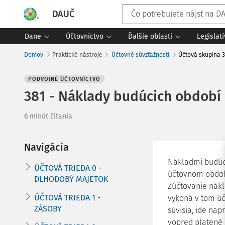
DAUČ
Dane
Účtovníctvo
Ďalšie oblasti
Legislat
Domov
Praktické nástroje
Účtovné súvzťažnosti
Účtová skupina 3
PODVOJNÉ ÚČTOVNÍCTVO
381 - Náklady budúcich období
6 minút čítania
Navigácia
Nákladmi budúc
ÚČTOVÁ TRIEDA 0 -
účtovnom období
DLHODOBÝ MAJETOK
Zúčtovanie nákl
ÚČTOVÁ TRIEDA 1 -
vykoná v tom úč
ZÁSOBY
súvisia, ide nap
vopred platené 