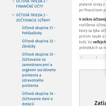
ÚČTOVÁ TRIEDA 2 -
platené úroky z
FINANČNÉ ÚČTY
pri finančnom p
ÚČTOVÁ TRIEDA 3 -
V mikro účtovn
ZÚČTOVACIE VZŤAHY
rozlíšenia účto
Účtová skupina 31 -
ktorý sa týka ú
Pohľadávky
pričom nejde o 
Účtová skupina 32 -
kvót. Vo
veľkýc
Záväzky
jednotkách sa n
Účtová skupina 33 -
I-------I----
Zúčtovanie so
I P. 
zamestnancami a
orgánmi sociálneho
poistenia a
zdravotného
poistenia
Účtová skupina 34 -
Zúčtovanie daní a
Zatia
dotácií