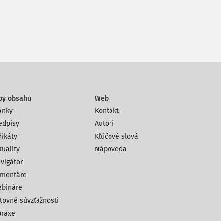
py obsahu
Web
ánky
Kontakt
edpisy
Autori
dikáty
Kľúčové slová
tuality
Nápoveda
vigátor
mentáre
bináre
tovné súvzťažnosti
praxe