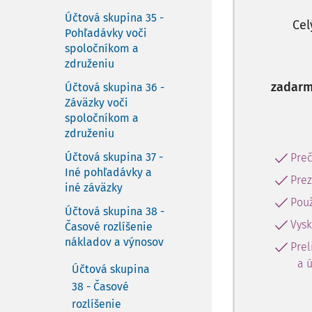
Účtová skupina 35 -
Cel
Pohľadávky voči
spoločníkom a
združeniu
zadarm
Účtová skupina 36 -
Záväzky voči
spoločníkom a
združeniu
Účtová skupina 37 -
Preč
Iné pohľadávky a
Prez
iné záväzky
Použ
Účtová skupina 38 -
Vysk
Časové rozlíšenie
nákladov a výnosov
Prel
a 
Účtová skupina
38 - Časové
rozlíšenie