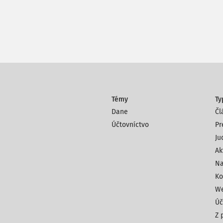
Témy
Ty
Dane
Čl
Účtovníctvo
Pr
Ju
Ak
Na
Ko
We
Úč
Z 