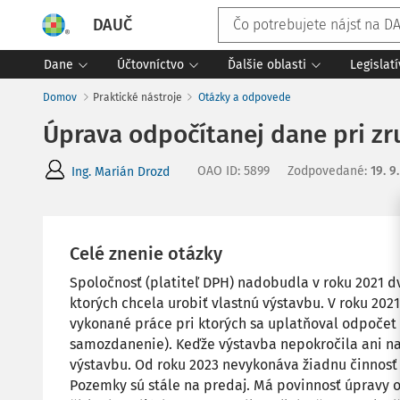
DAUČ
Dane
Účtovníctvo
Ďalšie oblasti
Legislat
Domov
Praktické nástroje
Otázky a odpovede
Úprava odpočítanej dane pri zr
OAO ID
:
5899
Zodpovedané
:
19. 9
Ing. Marián Drozd
Celé znenie otázky
Spoločnosť (platiteľ DPH) nadobudla v roku 2021 d
ktorých chcela urobiť vlastnú výstavbu. V roku 202
vykonané práce pri ktorých sa uplatňoval odpočet 
samozdanenie). Keďže výstavba nepokročila ani na
výstavbu. Od roku 2023 nevykonáva žiadnu činnosť a
Pozemky sú stále na predaj. Má povinnosť úpravy 