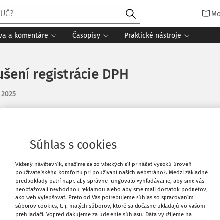
Mo
íva a komentáre
Časopisy
Praktické nástroje
ušení registrácie DPH
. 2025
Obľúbené
Súhlas s cookies
va pozemky cca v hodnote 370 000 €, na
Vážený návštevník, snažíme sa zo všetkých síl prinášať vysokú úroveň
1 a 2022 sa nakupoval materiál a boli
Stiahnuť
používateľského komfortu pri používaní našich webstránok. Medzi základné
DPH (ale aj práce bez dph a
predpoklady patrí napr. aby správne fungovalo vyhľadávanie, aby sme vás
 20 % plánu spoločnosť stopla
neobťažovali nevhodnou reklamou alebo aby sme mali dostatok podnetov,
Vytlačiť
ako web vylepšovať. Preto od Vás potrebujeme súhlas so spracovaním
 chce zrušiť registráciu pre DPH.
súborov cookies, t. j. malých súborov, ktoré sa dočasne ukladajú vo vašom
odpočtu DPH podľa § 54? Ak áno, aké
prehliadači. Vopred ďakujeme za udelenie súhlasu. Dáta využijeme na