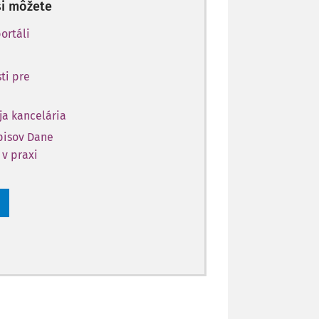
si môžete
ortáli
ti pre
ja kancelária
opisov Dane
 v praxi