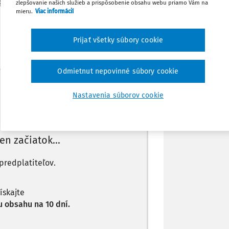
eďže zmena účelu nenastala, nákup
zlepšovanie našich služieb a prispôsobenie obsahu webu priamo Vám na
Zdieľať
mieru.
Viac informácií
Poznámka
Prijať všetky súbory cookie
Odmietnut nepovinné súbory cookie
Máte predplatné?
Prihláste sa
Nastavenia súborov cookie
len začiatok...
predplatiteľov.
získajte
 obsahu na 10 dní.