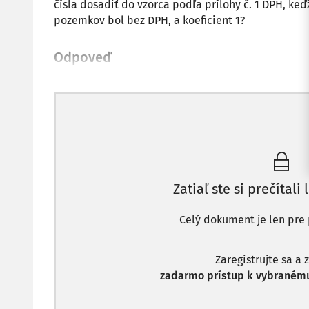
čísla dosadiť do vzorca podľa prílohy č. 1 DPH, k
pozemkov bol bez DPH, a koeficient 1?
Odpoveď
Zatiaľ ste si prečítali 
Celý dokument je len pre 
Zaregistrujte sa a 
zadarmo prístup k vybranému