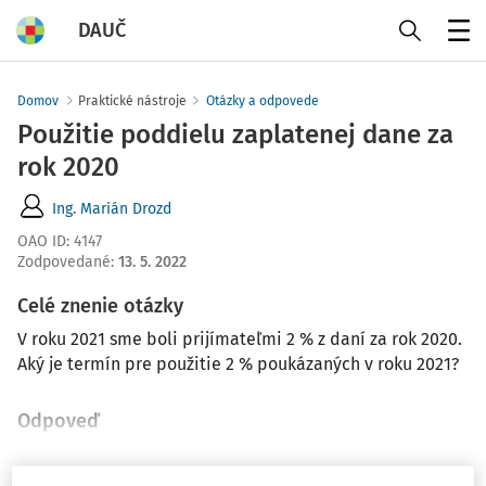
DAUČ
Menu
Domov
Praktické nástroje
Otázky a odpovede
Použitie poddielu zaplatenej dane za
rok 2020
Ing. Marián Drozd
OAO ID
:
4147
Zodpovedané
:
13. 5. 2022
Celé znenie otázky
V roku 2021 sme boli prijímateľmi 2 % z daní za rok 2020.
Aký je termín pre použitie 2 % poukázaných v roku 2021?
Odpoveď