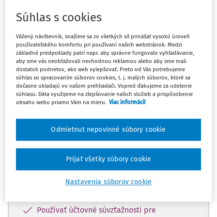
Máte predplatné?
Prihláste sa
Súhlas s cookies
Vážený návštevník, snažíme sa zo všetkých síl prinášať vysokú úroveň
používateľského komfortu pri používaní našich webstránok. Medzi
základné predpoklady patrí napr. aby správne fungovalo vyhľadávanie,
Zatiaľ ste si prečítali len začiatok...
aby sme vás neobťažovali nevhodnou reklamou alebo aby sme mali
dostatok podnetov, ako web vylepšovať. Preto od Vás potrebujeme
súhlas so spracovaním súborov cookies, t. j. malých súborov, ktoré sa
Celý dokument je len pre predplatiteľov.
dočasne ukladajú vo vašom prehliadači. Vopred ďakujeme za udelenie
súhlasu. Dáta využijeme na zlepšovanie našich služieb a prispôsobenie
obsahu webu priamo Vám na mieru.
Viac informácií
Zaregistrujte sa a získajte
zadarmo prístup k vybranému obsahu na
Odmietnut nepovinné súbory cookie
10 dní.
Prijať všetky súbory cookie
Vďaka registrácii si môžete
Prečítať platené články na portáli
Nastavenia súborov cookie
Prezerať predpisy
Používať účtovné súvzťažnosti pre