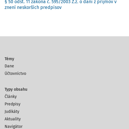
§ 50 odst. 11 zákona č. 595/2003 Z.z. o dani z príjmov v
znení neskorších predpisov
Témy
Dane
Účtovníctvo
Typy obsahu
Články
Predpisy
Judikáty
Aktuality
Navigátor