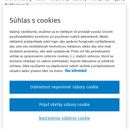
Butlerova 1.
Súhlas s cookies
Odpoveď
Vážený návštevník, snažíme sa zo všetkých síl prinášať vysokú úroveň
používateľského komfortu pri používaní našich webstránok. Medzi
Máte predplatné?
Prihláste sa
základné predpoklady patrí napr. aby správne fungovalo vyhľadávanie,
aby sme vás neobťažovali nevhodnou reklamou alebo aby sme mali
dostatok podnetov, ako web vylepšovať. Preto od Vás potrebujeme
súhlas so spracovaním súborov cookies, t. j. malých súborov, ktoré sa
dočasne ukladajú vo vašom prehliadači. Vopred ďakujeme za udelenie
súhlasu. Dáta využijeme na zlepšovanie našich služieb a prispôsobenie
obsahu webu priamo Vám na mieru.
Viac informácií
Zatiaľ ste si prečítali len začiatok...
Odmietnut nepovinné súbory cookie
Celý dokument je len pre predplatiteľov.
Zaregistrujte sa a získajte
Prijať všetky súbory cookie
zadarmo prístup k vybranému obsahu na
10 dní.
Nastavenia súborov cookie