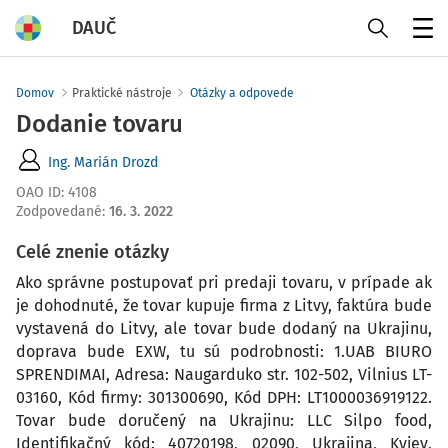
DAUČ
Menu
Domov
Praktické nástroje
Otázky a odpovede
Dodanie tovaru
Ing. Marián Drozd
OAO ID
:
4108
Zodpovedané
:
16. 3. 2022
Celé znenie otázky
Ako správne postupovať pri predaji tovaru, v prípade ak
je dohodnuté, že tovar kupuje firma z Litvy, faktúra bude
vystavená do Litvy, ale tovar bude dodaný na Ukrajinu,
doprava bude EXW, tu sú podrobnosti: 1.UAB BIURO
SPRENDIMAI, Adresa: Naugarduko str. 102-502, Vilnius LT-
03160, Kód firmy: 301300690, Kód DPH: LT1000036919122.
Tovar bude doručený na Ukrajinu: LLC Silpo food,
Identifikačný kód: 40720198, 02090, Ukrajina, Kyjev,