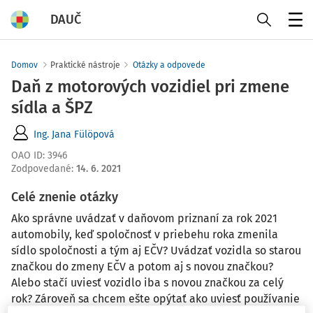
DAUČ
Menu
Domov
Praktické nástroje
Otázky a odpovede
Daň z motorových vozidiel pri zmene
sídla a ŠPZ
Ing. Jana Fülöpová
OAO ID
:
3946
Zodpovedané
:
14. 6. 2021
Celé znenie otázky
Ako správne uvádzať v daňovom priznaní za rok 2021
automobily, keď spoločnosť v priebehu roka zmenila
sídlo spoločnosti a tým aj EČV? Uvádzať vozidla so starou
značkou do zmeny EČV a potom aj s novou značkou?
Alebo stačí uviesť vozidlo iba s novou značkou za celý
rok? Zároveň sa chcem ešte opýtať ako uviesť používanie