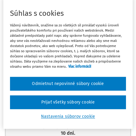
súkromného MV na podnikateľské účely, ak zamestnanec
použije motorové vozidlo počas niektorých mesiacov,
Súhlas s cookies
napr. 2/2021, 3/2021, 5/2021?
Vážený návštevník, snažíme sa zo všetkých síl prinášať vysokú úroveň
Odpoveď
používateľského komfortu pri používaní našich webstránok. Medzi
základné predpoklady patrí napr. aby správne fungovalo vyhľadávanie,
aby sme vás neobťažovali nevhodnou reklamou alebo aby sme mali
dostatok podnetov, ako web vylepšovať. Preto od Vás potrebujeme
súhlas so spracovaním súborov cookies, t. j. malých súborov, ktoré sa
Máte predplatné?
Prihláste sa
dočasne ukladajú vo vašom prehliadači. Vopred ďakujeme za udelenie
súhlasu. Dáta využijeme na zlepšovanie našich služieb a prispôsobenie
obsahu webu priamo Vám na mieru.
Viac informácií
Odmietnut nepovinné súbory cookie
Zatiaľ ste si prečítali len začiatok...
Celý dokument je len pre predplatiteľov.
Prijať všetky súbory cookie
Nastavenia súborov cookie
Zaregistrujte sa a získajte
zadarmo prístup k vybranému obsahu na
10 dní.