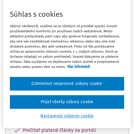
Odpoveď
Súhlas s cookies
Máte predplatné?
Prihláste sa
Vážený návštevník, snažíme sa zo všetkých síl prinášať vysokú úroveň
používateľského komfortu pri používaní našich webstránok. Medzi
základné predpoklady patrí napr. aby správne fungovalo vyhľadávanie,
aby sme vás neobťažovali nevhodnou reklamou alebo aby sme mali
dostatok podnetov, ako web vylepšovať. Preto od Vás potrebujeme
súhlas so spracovaním súborov cookies, t. j. malých súborov, ktoré sa
Zatiaľ ste si prečítali len začiatok...
dočasne ukladajú vo vašom prehliadači. Vopred ďakujeme za udelenie
súhlasu. Dáta využijeme na zlepšovanie našich služieb a prispôsobenie
obsahu webu priamo Vám na mieru.
Viac informácií
Celý dokument je len pre predplatiteľov.
Odmietnut nepovinné súbory cookie
Zaregistrujte sa a získajte
zadarmo prístup k vybranému obsahu na
10 dní.
Prijať všetky súbory cookie
Nastavenia súborov cookie
Vďaka registrácii si môžete
Prečítať platené články na portáli