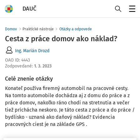
DAUČ
Menu
Domov
Praktické nástroje
Otázky a odpovede
Cesta z práce domov ako náklad?
Ing. Marián Drozd
OAO ID
:
4443
Zodpovedané
:
1. 3. 2023
Celé znenie otázky
Konateľ používa firemný automobil na pracovné cesty.
Na tomto automobile dochádza aj z domu do práce a z
práce domov, nakoľko ráno chodí na stretnutia a večer
tiež príchácha neskoro. Je táto cesta z práce a do práce /
bydlisko - uznaná ako daňový náklad? Evidencia
pracovných ciest je na základe GPS .