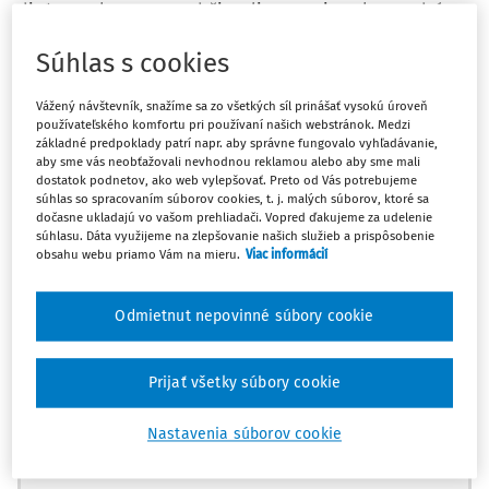
dieťa. V roku 2019 sa zdržiavali na SK viac ako 183 dní, DP
si podávali z celosvetových príjmov SK + USA. v roku 2020
Súhlas s cookies
boli v USA 365 dní, na SK majú len trvalý pobyt a
prenajímajú byt. DP na Slovensku podávajú aj z príjmov
Vážený návštevník, snažíme sa zo všetkých síl prinášať vysokú úroveň
v USA alebo len zo SK, kde majú len príjem z prenájmu
používateľského komfortu pri používaní našich webstránok. Medzi
nehnuteľnosti.
základné predpoklady patrí napr. aby správne fungovalo vyhľadávanie,
aby sme vás neobťažovali nevhodnou reklamou alebo aby sme mali
dostatok podnetov, ako web vylepšovať. Preto od Vás potrebujeme
Odpoveď
súhlas so spracovaním súborov cookies, t. j. malých súborov, ktoré sa
dočasne ukladajú vo vašom prehliadači. Vopred ďakujeme za udelenie
súhlasu. Dáta využijeme na zlepšovanie našich služieb a prispôsobenie
obsahu webu priamo Vám na mieru.
Viac informácií
Máte predplatné?
Prihláste sa
Odmietnut nepovinné súbory cookie
Prijať všetky súbory cookie
Zatiaľ ste si prečítali len začiatok...
Nastavenia súborov cookie
Celý dokument je len pre predplatiteľov.