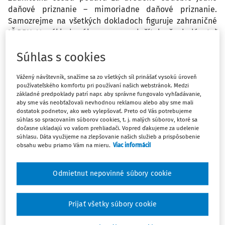
daňové priznanie – mimoriadne daňové priznanie.
Samozrejme na všetkých dokladoch figuruje zahraničné
IČ DPH. Vo výklade zákona som sa dočítala, že dodávateľ
(zahraničná osoba, ktorá si nesplnila registračnú
Súhlas s cookies
povinnosť) by mal vyhotoviť opravenú faktúru pre
odberateľa (pokiaľ je platiteľ dane), kde vyčísli i
Vážený návštevník, snažíme sa zo všetkých síl prinášať vysokú úroveň
hodnotu DPH. V predmetnom prípade bol tovar
používateľského komfortu pri používaní našich webstránok. Medzi
dodávaný ďalej do zahraničia, splnenie podmienok § 43
základné predpoklady patrí napr. aby správne fungovalo vyhľadávanie,
zákona o DPH. Musia byť i v tomto prípade vyhotovené
aby sme vás neobťažovali nevhodnou reklamou alebo aby sme mali
dostatok podnetov, ako web vylepšovať. Preto od Vás potrebujeme
opravné faktúry? Hoci DPH je nulové? Podotýkam, že
súhlas so spracovaním súborov cookies, t. j. malých súborov, ktoré sa
zákazník s tým nesúhlasil. Podáva sa i mimoriadny
dočasne ukladajú vo vašom prehliadači. Vopred ďakujeme za udelenie
súhrnný a kontrolný výkaz DPH? Alebo za každý mesiac
súhlasu. Dáta využijeme na zlepšovanie našich služieb a prispôsobenie
obsahu webu priamo Vám na mieru.
Viac informácií
samostatne?
Odpoveď
Odmietnut nepovinné súbory cookie
Prijať všetky súbory cookie
Máte predplatné?
Prihláste sa