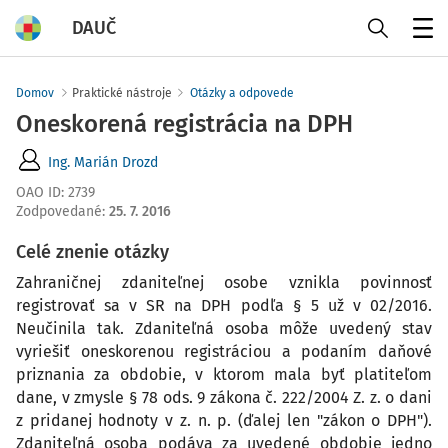
DAUČ
Menu
Domov
Praktické nástroje
Otázky a odpovede
Oneskorená registrácia na DPH
Ing. Marián Drozd
OAO ID
:
2739
Zodpovedané
:
25. 7. 2016
Celé znenie otázky
Zahraničnej zdaniteľnej osobe vznikla povinnosť
registrovať sa v SR na DPH podľa § 5 už v 02/2016.
Neučinila tak. Zdaniteľná osoba môže uvedený stav
vyriešiť oneskorenou registráciou a podaním daňové
priznania za obdobie, v ktorom mala byť platiteľom
dane, v zmysle § 78 ods. 9 zákona č. 222/2004 Z. z. o dani
z pridanej hodnoty v z. n. p. (ďalej len "zákon o DPH").
Zdaniteľná osoba podáva za uvedené obdobie jedno