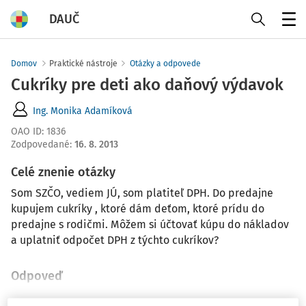
DAUČ
Menu
Domov
Praktické nástroje
Otázky a odpovede
Cukríky pre deti ako daňový výdavok
Ing. Monika Adamíková
OAO ID
:
1836
Zodpovedané
:
16. 8. 2013
Celé znenie otázky
Som SZČO, vediem JÚ, som platiteľ DPH. Do predajne
kupujem cukríky , ktoré dám deťom, ktoré prídu do
predajne s rodičmi. Môžem si účtovať kúpu do nákladov
a uplatniť odpočet DPH z týchto cukríkov?
Odpoveď