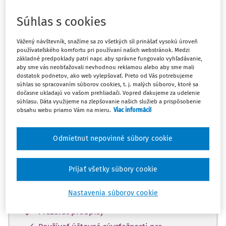
Máte predplatné?
Prihláste sa
Súhlas s cookies
Vážený návštevník, snažíme sa zo všetkých síl prinášať vysokú úroveň
používateľského komfortu pri používaní našich webstránok. Medzi
základné predpoklady patrí napr. aby správne fungovalo vyhľadávanie,
aby sme vás neobťažovali nevhodnou reklamou alebo aby sme mali
Zatiaľ ste si prečítali len začiatok...
dostatok podnetov, ako web vylepšovať. Preto od Vás potrebujeme
súhlas so spracovaním súborov cookies, t. j. malých súborov, ktoré sa
dočasne ukladajú vo vašom prehliadači. Vopred ďakujeme za udelenie
Celý dokument je len pre predplatiteľov.
súhlasu. Dáta využijeme na zlepšovanie našich služieb a prispôsobenie
obsahu webu priamo Vám na mieru.
Viac informácií
Zaregistrujte sa a získajte
zadarmo prístup k vybranému obsahu na
Odmietnut nepovinné súbory cookie
10 dní.
Prijať všetky súbory cookie
Vďaka registrácii si môžete
Nastavenia súborov cookie
Prečítať platené články na portáli
Prezerať predpisy