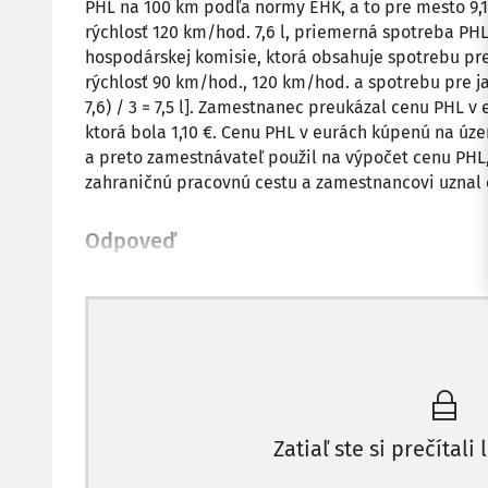
PHL na 100 km podľa normy EHK, a to pre mesto 9,1 l
rýchlosť 120 km/hod. 7,6 l, priemerná spotreba P
hospodárskej komisie, ktorá obsahuje spotrebu pre
rýchlosť 90 km/hod., 120 km/hod. a spotrebu pre jazd
7,6) / 3 = 7,5 l]. Zamestnanec preukázal cenu PHL 
ktorá bola 1,10 €. Cenu PHL v eurách kúpenú na ú
a preto zamestnávateľ použil na výpočet cenu PHL, 
zahraničnú pracovnú cestu a zamestnancovi uznal c
Odpoveď
Zatiaľ ste si prečítali 