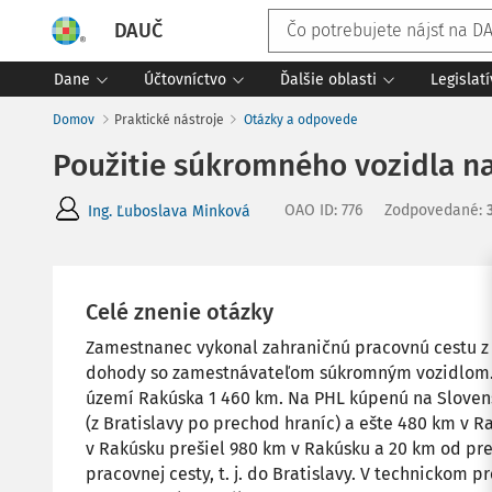
DAUČ
Dane
Účtovníctvo
Ďalšie oblasti
Legislat
Domov
Praktické nástroje
Otázky a odpovede
Použitie súkromného vozidla n
OAO ID
:
776
Zodpovedané
:
Ing. Ľuboslava Minková
Celé znenie otázky
Zamestnanec vykonal zahraničnú pracovnú cestu z 
dohody so zamestnávateľom súkromným vozidlom. C
území Rakúska 1 460 km. Na PHL kúpenú na Slovens
(z Bratislavy po prechod hraníc) a ešte 480 km v R
v Rakúsku prešiel 980 km v Rakúsku a 20 km od pr
pracovnej cesty, t. j. do Bratislavy. V technickom 