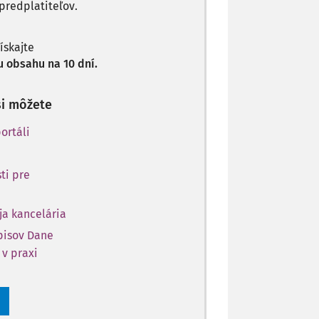
predplatiteľov.
získajte
 obsahu na 10 dní.
si môžete
ortáli
ti pre
ja kancelária
opisov Dane
 v praxi