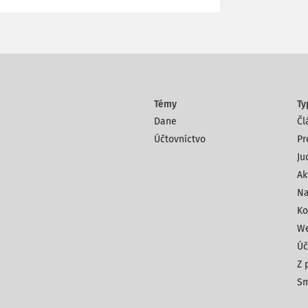
Témy
Ty
Dane
Čl
Účtovníctvo
Pr
Ju
Ak
Na
Ko
We
Úč
Z 
Sm