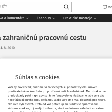
Mo
íva a komentáre
Časopisy
Praktické nástroje
a zahraničnú pracovnú cestu
31. 8. 2010
Obľúbené
Súhlas s cookies
Bratislavy do Rakúska na základe
elkovo najazdil 1 500 km, z toho na
Stiahnuť
Vážený návštevník, snažíme sa zo všetkých síl prinášať vysokú úroveň
ku v eurách prešiel 20 km na Slovensku
používateľského komfortu pri používaní našich webstránok. Medzi základné
predpoklady patrí napr. aby správne fungovalo vyhľadávanie, aby sme vás
akúsku. Na PHL, ktorú kúpil v eurách
neobťažovali nevhodnou reklamou alebo aby sme mali dostatok podnetov,
Vytlačiť
echodu hraníc do miesta skončenia
ako web vylepšovať. Preto od Vás potrebujeme súhlas so spracovaním
preukaze vozidla je uvedená spotreba
súborov cookies, t. j. malých súborov, ktoré sa dočasne ukladajú vo vašom