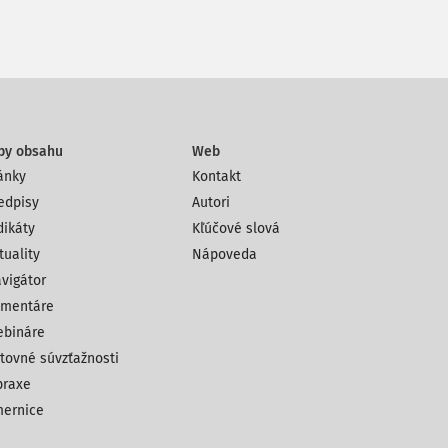
py obsahu
Web
ánky
Kontakt
edpisy
Autori
dikáty
Kľúčové slová
tuality
Nápoveda
vigátor
mentáre
bináre
tovné súvzťažnosti
praxe
ernice