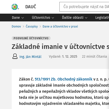
DAUČ
Dane
Účtovníctvo
Ďalšie oblasti
Legislat
Domov
Časopisy
Dane a účtovníctvo v praxi
PODVOJNÉ ÚČTOVNÍCTVO
Základné imanie v účtovníctve
Vydané
:
1. 12. 2025
22 minút čítania
Ing. Ján Mintál
Zákon č.
513/1991 Zb.
Obchodný zákonník
v z. n. p.
upravuje základné imanie obchodných spoločnost
peňažných a nepeňažných vkladov všetkých spoloč
teda nie je určitou majetkovou hodnotou, ktorú sp
hodnotovým vyjadrením vkladaného majetku, ktor