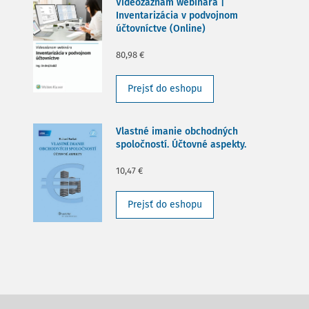
Videozáznam webinára |
Inventarizácia v podvojnom
účtovníctve (Online)
80,98 €
Prejsť do eshopu
Vlastné imanie obchodných
spoločností. Účtovné aspekty.
10,47 €
Prejsť do eshopu