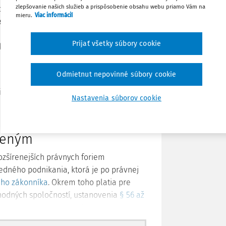
zlepšovanie našich služieb a prispôsobenie obsahu webu priamo Vám na
 poňatie ako položky na strane pasív
mieru.
Viac informácií
 základnú časť vlastného imania
Stiahnuť
 zakladatelia, spoločníci, resp. členovia
Prijať všetky súbory cookie
o vstupný vlastný zdroj majetku, ktorý sa
Poznámka
alebo zo zisku.
Odmietnut nepovinné súbory cookie
ručením obmedzeným, v akciovej
ričom jeho výška sa zapisuje do
Nastavenia súborov cookie
zeným
zšírenejších právnych foriem
redného podnikania, ktorá je po právnej
ého zákonníka
. Okrem toho platia pre
chodných spoločností, ustanovenia
§ 56 až
a o obchodných spoločnostiach).