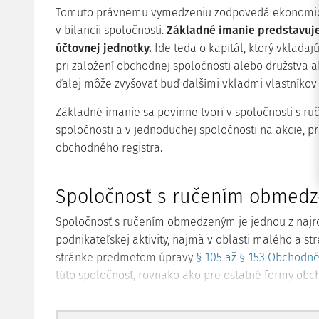
Tomuto právnemu vymedzeniu zodpovedá ekonomické
v bilancii spoločnosti.
Základné imanie predstavuje
účtovnej jednotky.
Ide teda o kapitál, ktorý vkladajú
pri založení obchodnej spoločnosti alebo družstva ak
ďalej môže zvyšovať buď ďalšími vkladmi vlastníkov 
Základné imanie sa povinne tvorí v spoločnosti s 
spoločnosti a v jednoduchej spoločnosti na akcie, p
obchodného registra.
Spoločnosť s ručením obmed
Spoločnosť s ručením obmedzeným je jednou z najro
podnikateľskej aktivity, najmä v oblasti malého a st
stránke predmetom úpravy
§ 105 až § 153 Obchodn
túto spoločnosť, rovnako ako pre ostatné formy ob
§ 75k Obchodného zákonníka
(všeobecné ustanoveni