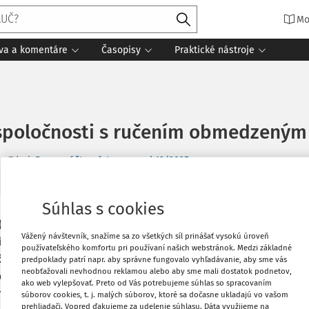
Mo
íva a komentáre
Časopisy
Praktické nástroje
 spoločnosti s ručením obmedzeným
Zdroj
:
Dane a účtovníctvo v praxi 12/2025
Súhlas s cookies
Vytlačiť
 (ďalej iba „
Obchodný zákonník
“)
Vážený návštevník, snažíme sa zo všetkých síl prinášať vysokú úroveň
í ako peňažné vyjadrenie súhrnu
používateľského komfortu pri používaní našich webstránok. Medzi základné
níkov do spoločnosti. Základné imanie
predpoklady patrí napr. aby správne fungovalo vyhľadávanie, aby sme vás
Obľúbené
neobťažovali nevhodnou reklamou alebo aby sme mali dostatok podnetov,
oločník prevádza na spoločnosť, ale len
ako web vylepšovať. Preto od Vás potrebujeme súhlas so spracovaním
ý prechádza do majetku spoločnosti.
súborov cookies, t. j. malých súborov, ktoré sa dočasne ukladajú vo vašom
Zdieľať
prehliadači. Vopred ďakujeme za udelenie súhlasu. Dáta využijeme na