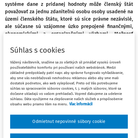
systéme dane z pridanej hodnoty môže členský štát
považovať za jednu zdaniteľnú osobu osoby usadené na
území členského štátu, ktoré sú síce právne nezávislé,
ale súčasne sú vzájomne úzko prepojené finančnými,
ekonomickými a organizačnými väzbami. Možnosť
skupinovej registrácie ako zjednodušenie uplatňovania
dane z pridanej hodnoty pre zdaniteľné osoby je
Súhlas s cookies
v slovenskej legislatíve v obsiahnutá v § 4a a § 4b
Vážený návštevník, snažíme sa zo všetkých síl prinášať vysokú úroveň
zákona č. 222/2004 Z. z. o dani z pridanej hodnoty
používateľského komfortu pri používaní našich webstránok. Medzi
v z. n. p. (ďalej iba „zákon o DPH“).
základné predpoklady patrí napr. aby správne fungovalo vyhľadávanie,
aby sme vás neobťažovali nevhodnou reklamou alebo aby sme mali
dostatok podnetov, ako web vylepšovať. Preto od Vás potrebujeme
Jednou z výhod vytvorenia skupiny na účely DPH je to, že dodávky
súhlas so spracovaním súborov cookies, t. j. malých súborov, ktoré sa
dočasne ukladajú vo vašom prehliadači. Vopred ďakujeme za udelenie
tovarov a služieb uskutočnené vo vnútri skupiny sa nepovažujú za
súhlasu. Dáta využijeme na zlepšovanie našich služieb a prispôsobenie
zdaniteľné obchody, teda sa nezdaňujú daňou z pridanej hodnoty.
obsahu webu priamo Vám na mieru.
Viac informácií
Viac k tejto téme sa dozviete s pokračovania článku.
Odmietnut nepovinné súbory cookie
Zmena registrácie skupiny