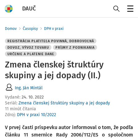
DAUČ
Menu
Domov
Časopisy
DPH v praxi
REGISTRÁCIA PLATITEĽA POVINNÁ, DOBROVOĽNÁ
DOVOZ, VÝVOZ TOVARU
PRÍJMY Z PODNIKANIA
URČENIE A PLATENIE DANE
Zmena členskej štruktúry
skupiny a jej dopady (II.)
Ing. Ján Mintál
Vydané
:
24. 10. 2022
Seriál:
Zmena členskej štruktúry skupiny a jej dopady
11 minút čítania
Zdroj
:
DPH v praxi 10/2022
V prvej časti príspevku autor informoval o tom, že podľa
článku 11 smernice Rady 2006/112/ES o spoločnom