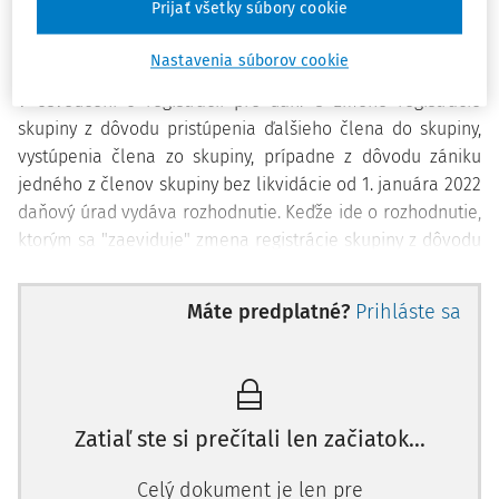
Prijať všetky súbory cookie
Predovšetkým je potrebné poznamenať, že počnúc 1.
januárom 2022 došlo k úpravám pri zmene registrácie
Nastavenia súborov cookie
skupiny v súvislosti so zrušením povinnosti vykonať zmeny
v osvedčení o registrácii pre daň. O zmene registrácie
skupiny z dôvodu pristúpenia ďalšieho člena do skupiny,
vystúpenia člena zo skupiny, prípadne z dôvodu zániku
jedného z členov skupiny bez likvidácie od 1. januára 2022
daňový úrad vydáva rozhodnutie. Keďže ide o rozhodnutie,
ktorým sa "zaeviduje" zmena registrácie skupiny z dôvodu
dobrovoľného vstupu člena do skupiny, výstupu zo skupiny,
prípadne z dôvodu zániku člena skupiny, proti tomuto
Máte predplatné?
Prihláste sa
rozhodnutiu nie je možné podať odvolanie.
Pristúpenie člena do skupiny
Z ustanovenia
§ 4b ods. 5 zákona o DPH
platí, že členom
Zatiaľ ste si prečítali len začiatok...
skupiny sa môže stať aj ďalšia zdaniteľná osoba, ak spĺňa
Celý dokument je len pre
podmienky podľa