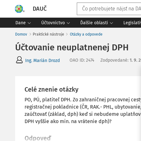
DAUČ
Dane
Účtovníctvo
Ďalšie oblasti
Legislat
Domov
Praktické nástroje
Otázky a odpovede
Účtovanie neuplatnenej DPH
OAO ID
:
2474
Zodpovedané
:
1. 9. 
Ing. Marián Drozd
Celé znenie otázky
PO, PÚ, platiteľ DPH. Zo zahraničnej pracovnej ces
registračnej pokladnice (ČR, RAK.- PHL, ubytovanie,
zaúčtovať (základ, dph) keď si nebudeme uplatňova
DPH vyššie ako min. na vrátenie dph)?
Odpoveď