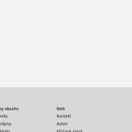
py obsahu
Web
ánky
Kontakt
edpisy
Autori
dikáty
Kľúčové slová