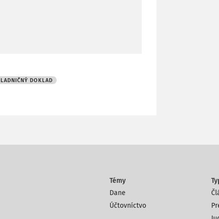
LADNIČNÝ DOKLAD
Témy
Ty
Dane
Čl
Účtovníctvo
Pr
Ju