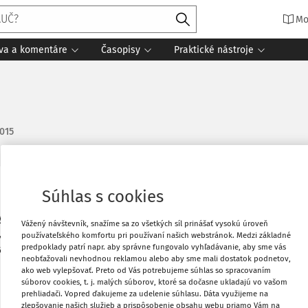
Mo
íva a komentáre
Časopisy
Praktické nástroje
2015
Súhlas s cookies
Obľúbené
ty nám zamestnanci priniesli bločky z
Vážený návštevník, snažíme sa zo všetkých síl prinášať vysokú úroveň
 stravovanie..). Ako tieto bločky
Stiahnuť
používateľského komfortu pri používaní našich webstránok. Medzi základné
predpoklady patrí napr. aby správne fungovalo vyhľadávanie, aby sme vás
ť vrátenie DPH zo zahraničia (aj keď je
neobťažovali nevhodnou reklamou alebo aby sme mali dostatok podnetov,
ako web vylepšovať. Preto od Vás potrebujeme súhlas so spracovaním
Vytlačiť
súborov cookies, t. j. malých súborov, ktoré sa dočasne ukladajú vo vašom
prehliadači. Vopred ďakujeme za udelenie súhlasu. Dáta využijeme na
zlepšovanie našich služieb a prispôsobenie obsahu webu priamo Vám na