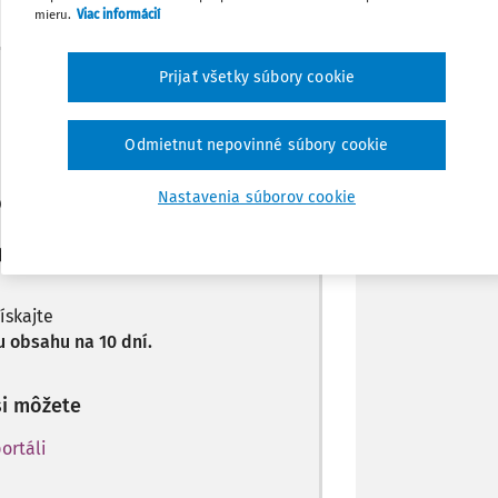
mieru.
Viac informácií
Zdieľať
Máte predplatné?
Prihláste sa
Prijať všetky súbory cookie
Poznámka
Odmietnut nepovinné súbory cookie
Nastavenia súborov cookie
len začiatok...
predplatiteľov.
získajte
 obsahu na 10 dní.
si môžete
ortáli